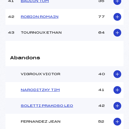
41
BAUDIN TOM
35
42
ROBION ROMAIN
77
43
TOURNOUX ETHAN
64
Abandons
VIGROUX VICTOR
40
NARODITZKY TIM
41
SOLETTI PRAKOSO LEO
42
FERNANDEZ JEAN
52