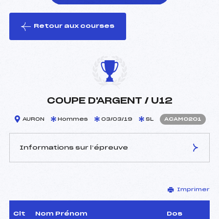
Retour aux courses
foi(s) le ski
COUPE D'ARGENT / U12
AURON
Hommes
03/03/19
SL
ACAM0201
Informations sur l’épreuve
JURY DE COMPÉTITION
Imprimer
Délégué Technique :
GUEMY CHRISTIAN (CA)
Arbitre :
NICOLETTA ROMANE (CA)
Assistant :
–
Clt
Nom Prénom
Dos