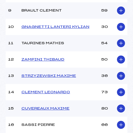
Ouvreurs E :
–
Météo :
BEAU
9
BRAULT CLEMENT
59
Neige :
DOUCE
10
GNAGNETTI LANTERI KYLIAN
30
MANCHE 2
11
TAURINES MATHIS
54
Nombre de portes :
33
Heure de départ :
12H30
Traceur :
RAYBAUD ADRIEN (CA)
12
ZAMPINI THIBAUD
50
Ouvreurs A :
PAQUIS TAO (CA)
Ouvreurs B :
CHARBONNEL BASTIEN
13
STRZYZEWSKI MAXIME
36
(CA)
Ouvreurs C :
CIAIS NICOLAS (CA)
Ouvreurs D :
–
14
CLEMENT LEONARDO
73
Ouvreurs E :
–
Température départ :
1
15
CUVEREAUX MAXIME
80
Température arrivée :
1
16
SASSI PIERRE
66
Pénalité appliquée :
–