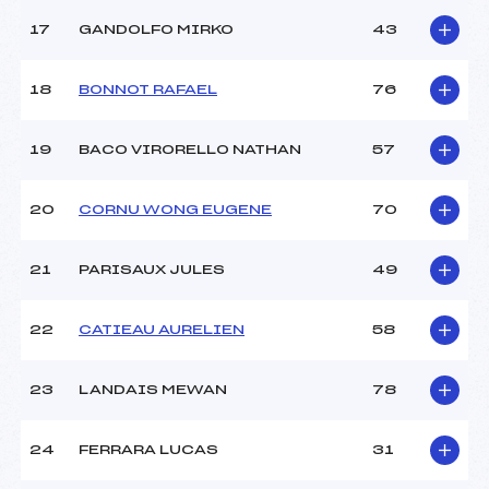
Catégorie :
U12
17
GANDOLFO MIRKO
43
18
BONNOT RAFAEL
76
19
BACO VIRORELLO NATHAN
57
20
CORNU WONG EUGENE
70
21
PARISAUX JULES
49
22
CATIEAU AURELIEN
58
23
LANDAIS MEWAN
78
24
FERRARA LUCAS
31