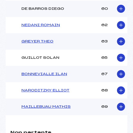
DE BARROS DIEGO
60
NEDANI ROMAIN
62
GREYER THEO
63
GUILLOT SOLAN
65
BONNEVIALLE ILAN
67
NARODITZKY ELLIOT
68
MAILLEBUAU MATHIS
69
Non partants