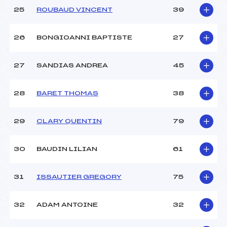
25
ROUBAUD VINCENT
39
26
BONGIOANNI BAPTISTE
27
27
SANDIAS ANDREA
45
28
BARET THOMAS
38
29
CLARY QUENTIN
79
30
BAUDIN LILIAN
61
31
ISSAUTIER GREGORY
75
32
ADAM ANTOINE
32