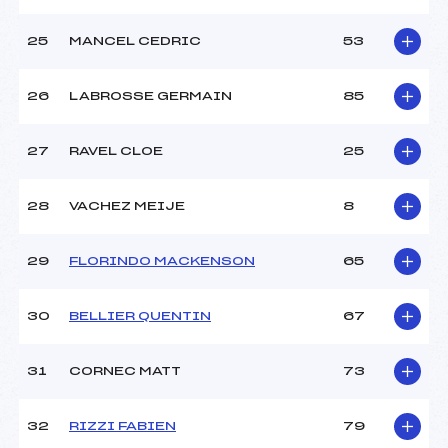
25
MANCEL CEDRIC
53
26
LABROSSE GERMAIN
85
27
RAVEL CLOE
25
28
VACHEZ MEIJE
8
29
FLORINDO MACKENSON
65
30
BELLIER QUENTIN
67
31
CORNEC MATT
73
32
RIZZI FABIEN
79