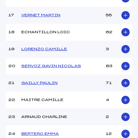
Ouvreurs E :
–
Température départ :
–
Température arrivée :
–
17
VERNET MARTIN
55
18
ECHANTILLON LOIC
62
Pénalité appliquée :
76.2400
Catégorie :
U18->Mas
19
LORENZO CAMILLE
3
20
SERVOZ GAVIN NICOLAS
83
21
GAILLY PAULIN
71
22
MAITRE CAMILLE
4
23
ARNAUD CHARLINE
2
24
BERTERO EMMA
12