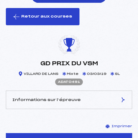
Retour aux courses
foi(s) le ski
GD PRIX DU VSM
VILLARD DE LANS
Mixte
03/03/19
SL
ADAT0491
Informations sur l’épreuve
JURY DE COMPÉTITION
Imprimer
Délégué Technique :
FRAISSE PHILIPPE (DA)
Arbitre :
JOUNIAUX HERVE (DA)