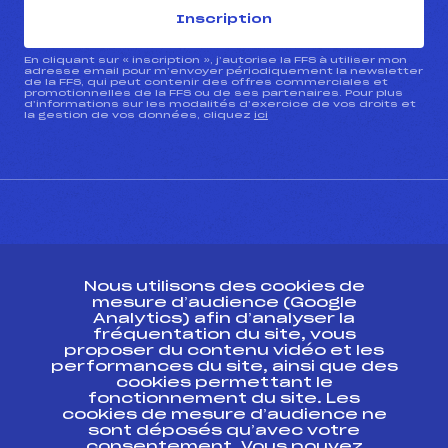
Inscription
En cliquant sur « inscription », j’autorise la FFS à utiliser mon
adresse email pour m’envoyer périodiquement la newsletter
de la FFS, qui peut contenir des offres commerciales et
promotionnelles de la FFS ou de ses partenaires. Pour plus
d’informations sur les modalités d’exercice de vos droits et
la gestion de vos données, cliquez
ici
CONTACT
Nous utilisons des cookies de
ESPACE PRESSE
mesure d’audience (Google
Analytics) afin d’analyser la
fréquentation du site, vous
Ressources
proposer du contenu vidéo et les
performances du site, ainsi que des
Pass’Neige
cookies permettant le
Projet sportif fédéral
fonctionnement du site. Les
cookies de mesure d’audience ne
Projet de performance fédéral
sont déposés qu’avec votre
Antidopage
consentement. Vous pouvez