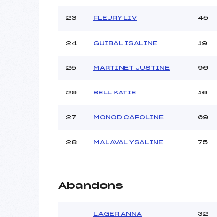
23
FLEURY LIV
45
24
GUIBAL ISALINE
19
25
MARTINET JUSTINE
96
26
BELL KATIE
16
27
MONOD CAROLINE
69
28
MALAVAL YSALINE
75
Abandons
LAGER ANNA
32