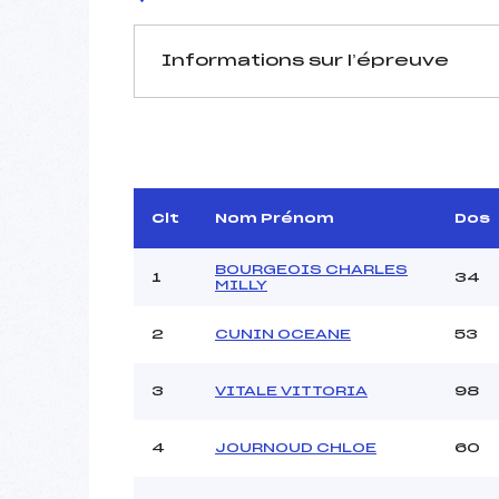
Informations sur l’épreuve
JURY DE COMPÉTITION
Délégué Technique :
ROUX VO
Arbitre :
BO
Assistant :
Clt
Nom Prénom
Dos
Dir. Epreuve :
BOURGEOIS CHARLES
1
34
MILLY
2
CUNIN OCEANE
53
MANCHE 1
Nombre de portes :
3
VITALE VITTORIA
98
Heure de départ :
Traceur :
4
JOURNOUD CHLOE
60
Ouvreurs A :
Ouvreurs B :