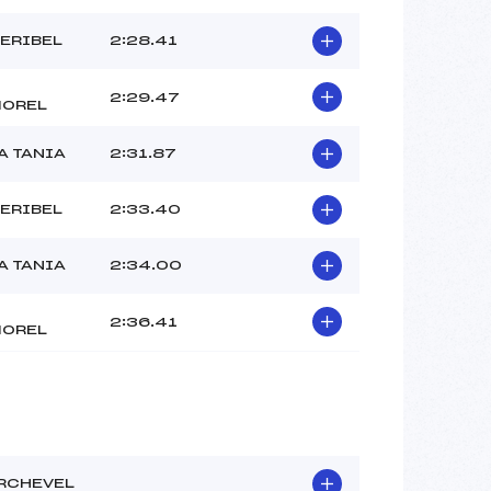
ERIBEL
2:28.41
2:29.47
MOREL
A TANIA
2:31.87
ERIBEL
2:33.40
A TANIA
2:34.00
2:36.41
MOREL
RCHEVEL