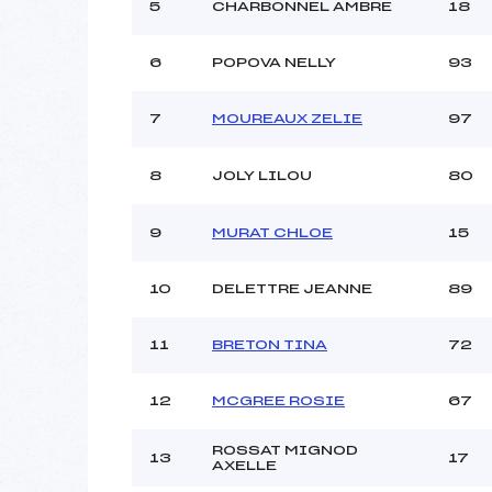
Ouvreurs C :
5
CHARBONNEL AMBRE
18
Ouvreurs D :
Ouvreurs E :
6
POPOVA NELLY
93
Météo :
Neige :
7
MOUREAUX ZELIE
97
8
JOLY LILOU
80
Pénalité appliquée :
Catégorie :
9
MURAT CHLOE
15
10
DELETTRE JEANNE
89
11
BRETON TINA
72
12
MCGREE ROSIE
67
ROSSAT MIGNOD
13
17
AXELLE