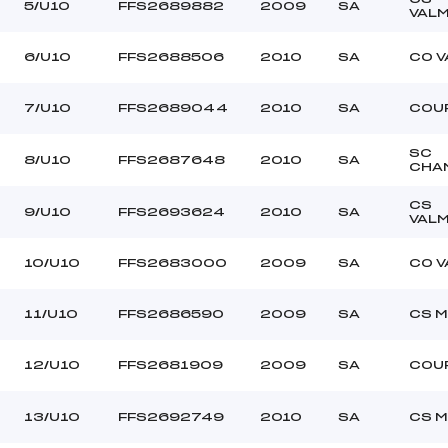
–
Ouvreurs C :
5/U10
FFS2689882
2009
SA
VAL
–
Ouvreurs D :
–
Ouvreurs E :
6/U10
FFS2688506
2010
SA
CO V
beau
Température départ
compact
Température arrivée
7/U10
FFS2689044
2010
SA
COU
SC
8/U10
FFS2687648
2010
SA
–
CHA
U10
CS
9/U10
FFS2693624
2010
SA
VAL
10/U10
FFS2683000
2009
SA
CO V
11/U10
FFS2686590
2009
SA
CS M
12/U10
FFS2681909
2009
SA
COU
13/U10
FFS2692749
2010
SA
CS M