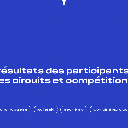
résultats des participants
es circuits et compétition
Fond Populaire
Rollerski
Saut à Ski
Combiné Nordiq