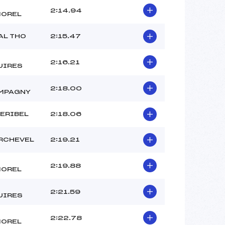
2:14.94
MOREL
AL THO
2:15.47
2:16.21
UIRES
2:18.00
MPAGNY
ERIBEL
2:18.06
RCHEVEL
2:19.21
2:19.88
MOREL
2:21.59
UIRES
2:22.78
MOREL