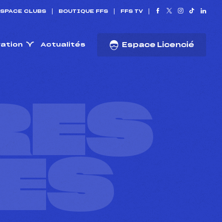
SPACE CLUBS
BOUTIQUE FFS
FFS TV
ration
Actualités
Espace Licencié
RES
ES