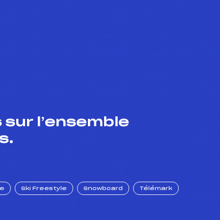
 sur l’ensemble
s.
ue
Ski Freestyle
Snowboard
Télémark