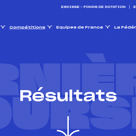
ESKISSE – FONDS DE DOTATION
E
Compétitions
Equipes de France
La Fédé
RNIÈ
Résultats
OURS