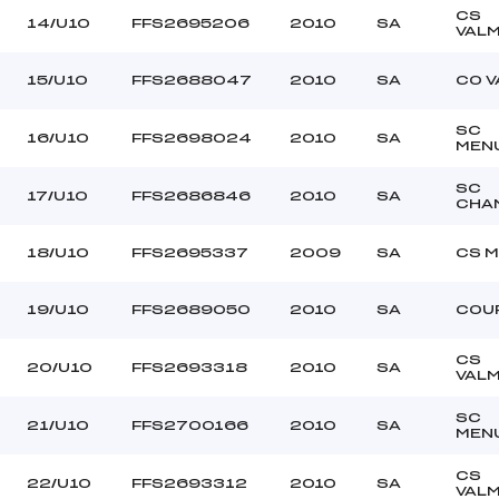
CS
14/U10
FFS2695206
2010
SA
VAL
15/U10
FFS2688047
2010
SA
CO V
SC
16/U10
FFS2698024
2010
SA
MEN
SC
17/U10
FFS2686846
2010
SA
CHA
18/U10
FFS2695337
2009
SA
CS M
19/U10
FFS2689050
2010
SA
COU
CS
20/U10
FFS2693318
2010
SA
VAL
SC
21/U10
FFS2700166
2010
SA
MEN
CS
22/U10
FFS2693312
2010
SA
VAL