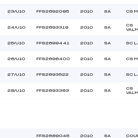
23/U10
FFS2692095
2010
SA
CS M
CS
24/U10
FFS2693319
2010
SA
VAL
25/U10
FFS2699441
2010
SA
SC L
26/U10
FFS2696400
2010
SA
CS M
27/U10
FFS2693522
2010
SA
SC L
CS
28/U10
FFS2693363
2010
SA
VAL
FFS2689045
2010
SA
COU