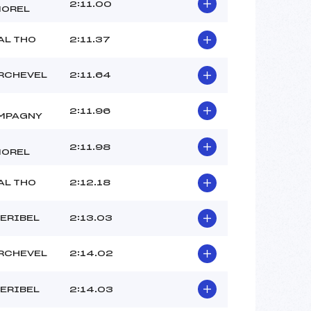
–
2:11.00
MOREL
–
–
AL THO
2:11.37
 :
–
 :
+5
RCHEVEL
2:11.64
2:11.96
MPAGNY
2:11.98
MOREL
AL THO
2:12.18
ERIBEL
2:13.03
RCHEVEL
2:14.02
ERIBEL
2:14.03