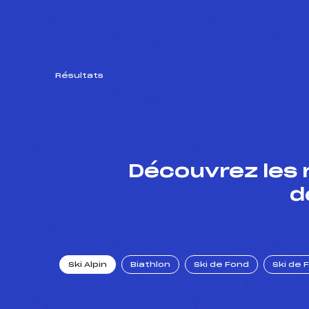
Résultats
Découvrez les 
d
Ski Alpin
Biathlon
Ski de Fond
Ski de 