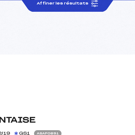
Affiner les résultats
NTAISE
2/19
GS1
ASAF0891