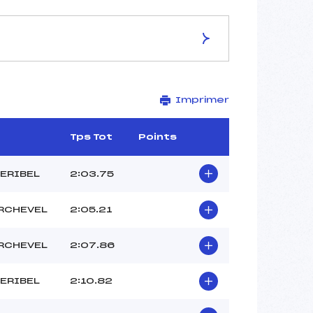
ES DE LA PISTE
Imprimer
STADE DE SLALOM
2000
1860
Tps Tot
Points
140
2630/12/10
ERIBEL
2:03.75
RCHEVEL
2:05.21
–
RCHEVEL
2:07.86
–
BUSTILLO YANIS (SA)
ERIBEL
2:10.82
–
–