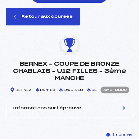
Retour aux courses
foi(s) le ski
BERNEX – COUPE DE BRONZE
CHABLAIS – U12 FILLES – 3ème
MANCHE
BERNEX
Dames
16/02/19
SL
AMBF0822
Informations sur l’épreuve
JURY DE COMPÉTITION
Imprimer
Délégué Technique :
MAXIT LUDOVIC (MB)