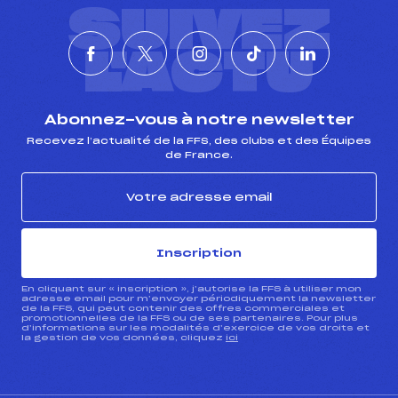
SUIVEZ
L'ACTU
Abonnez-vous à notre newsletter
Recevez l’actualité de la FFS, des clubs et des Équipes
de France.
Inscription
En cliquant sur « inscription », j’autorise la FFS à utiliser mon
adresse email pour m’envoyer périodiquement la newsletter
de la FFS, qui peut contenir des offres commerciales et
promotionnelles de la FFS ou de ses partenaires. Pour plus
d’informations sur les modalités d’exercice de vos droits et
la gestion de vos données, cliquez
ici