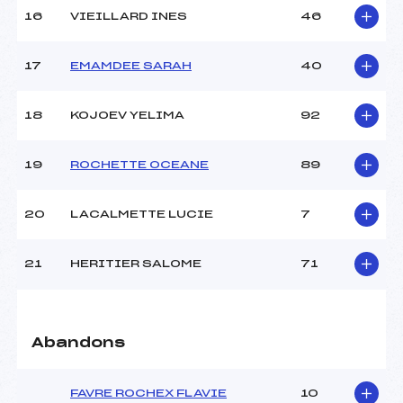
16
VIEILLARD INES
46
Pénalité appliquée :
227.2400
Catégorie :
U12
17
EMAMDEE SARAH
40
18
KOJOEV YELIMA
92
19
ROCHETTE OCEANE
89
20
LACALMETTE LUCIE
7
21
HERITIER SALOME
71
Abandons
FAVRE ROCHEX FLAVIE
10