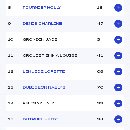
Ouvreurs C :
DEFEYTAUD CLEMENT
8
FOURNIER HOLLY
18
(MB)
Ouvreurs D :
STRABONI HUGO (MB)
Ouvreurs E :
–
9
DENIS CHARLINE
47
Météo :
BEAU
Neige :
DAMEE
10
GRONDIN JADE
3
MANCHE 2
11
CROUZET EMMA LOUISE
41
Nombre de portes :
47
Heure de départ :
11h45
12
LEHUEDE LORETTE
68
Traceur :
FOURNIER NICOLAS (MB)
Ouvreurs A :
–
13
DUBIGEON NAELYS
70
Ouvreurs B :
–
Ouvreurs C :
–
Ouvreurs D :
–
14
FELISAZ LALY
33
Ouvreurs E :
–
Température départ :
2
15
DUTRUEL HEIDI
34
Température arrivée :
2