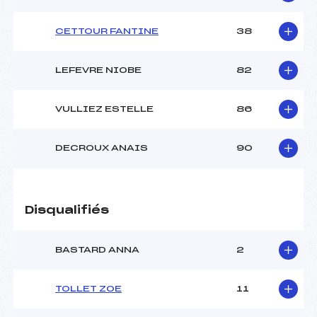
CETTOUR FANTINE
38
LEFEVRE NIOBE
82
VULLIEZ ESTELLE
86
DECROUX ANAIS
90
Disqualifiés
BASTARD ANNA
2
TOLLET ZOE
11