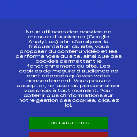
CONTACT
Nous utilisons des cookies de
ESPACE PRESSE
mesure d’audience (Google
Analytics) afin d’analyser la
fréquentation du site, vous
Ressources
proposer du contenu vidéo et les
performances du site, ainsi que des
Pass’Neige
cookies permettant le
Projet sportif fédéral
fonctionnement du site. Les
cookies de mesure d’audience ne
Projet de performance fédéral
sont déposés qu’avec votre
Antidopage
consentement. Vous pouvez
Pôle Développement, Formation, Suivi
accepter, refuser ou personnaliser
Scientifique
vos choix à tout moment. Pour
Listes ministérielles
obtenir plus d'informations sur
notre gestion des cookies, cliquez
Pôle vie de l’athlète
ici
.
Enseignement professionnel
Informatique et chronométrage
Circuits
TOUT ACCEPTER
Carrières
Développement des habiletés mentales