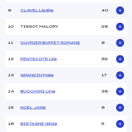
Ouvreurs D :
–
Ouvreurs E :
–
9
CLAVEL Lisalie
40
Météo :
BEAU
Neige :
DUR
10
TISSOT MALORY
26
MANCHE 2
11
OUVRIER BUFFET ROMANE
8
Nombre de portes :
–
Heure de départ :
–
12
PENTECOTE Lila
82
Traceur :
–
Ouvreurs A :
–
13
GRANDIN Maje
17
Ouvreurs B :
–
Ouvreurs C :
–
Ouvreurs D :
–
14
BUCCHINI Lina
36
Ouvreurs E :
–
Température départ :
-1
15
NOEL JANE
6
Température arrivée :
-1
16
BISTAGNE Gilda
5
Pénalité appliquée :
–