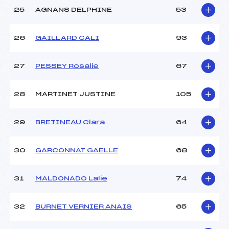
25
AGNANS DELPHINE
53
26
GAILLARD CALI
93
27
PESSEY Rosalie
67
28
MARTINET JUSTINE
105
29
BRETINEAU Clara
64
30
GARCONNAT GAELLE
68
31
MALDONADO Lalie
74
32
BURNET VERNIER ANAIS
65