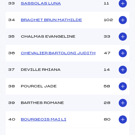
33
SASSOLAS LUNA
11
34
BRACHET BRUN MATHILDE
102
35
CHALMAS EVANGELINE
33
36
CHEVALIER BARTOLONI JUDITH
47
37
DEVILLE RHIANA
14
38
POURCEL JADE
58
39
BARTHES ROMANE
28
40
BOURGEOIS MAI LI
80