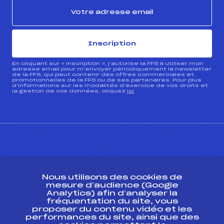
Inscription
En cliquant sur « inscription », j’autorise la FFS à utiliser mon
adresse email pour m’envoyer périodiquement la newsletter
de la FFS, qui peut contenir des offres commerciales et
promotionnelles de la FFS ou de ses partenaires. Pour plus
d’informations sur les modalités d’exercice de vos droits et
la gestion de vos données, cliquez
ici
CONTACT
Nous utilisons des cookies de
ESPACE PRESSE
mesure d’audience (Google
Analytics) afin d’analyser la
fréquentation du site, vous
Ressources
proposer du contenu vidéo et les
performances du site, ainsi que des
Pass’Neige