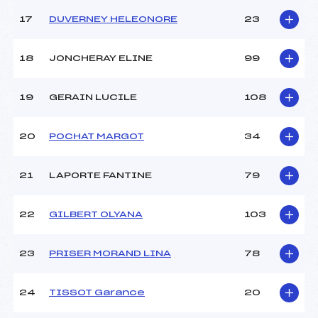
Catégorie :
U12
17
DUVERNEY HELEONORE
23
18
JONCHERAY ELINE
99
19
GERAIN LUCILE
108
20
POCHAT MARGOT
34
21
LAPORTE FANTINE
79
22
GILBERT OLYANA
103
23
PRISER MORAND LINA
78
24
TISSOT Garance
20