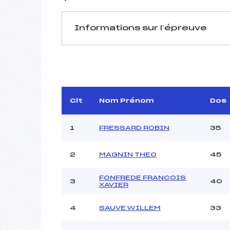
Informations sur l’épreuve
JURY DE COMPÉTITION
Délégué Technique :
Arbitre :
Assistant :
Clt
Nom Prénom
Dos
Dir. Epreuve :
C
1
FRESSARD ROBIN
35
2
MAGNIN THEO
45
MANCHE 1
Nombre de portes :
FONFREDE FRANCOIS
3
40
Heure de départ :
XAVIER
Traceur :
Ouvreurs A :
JALB
4
SAUVE WILLEM
33
Ouvreurs B :