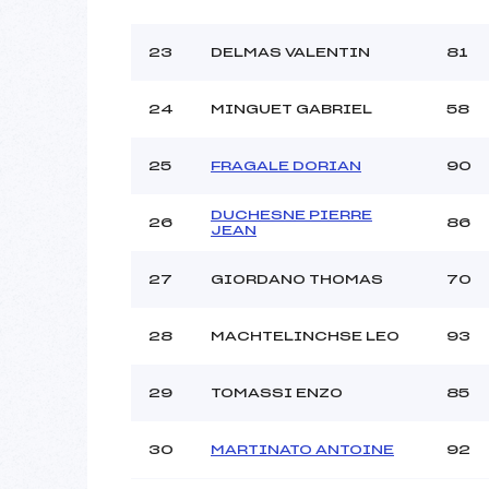
23
DELMAS VALENTIN
81
24
MINGUET GABRIEL
58
25
FRAGALE DORIAN
90
DUCHESNE PIERRE
26
86
JEAN
27
GIORDANO THOMAS
70
28
MACHTELINCHSE LEO
93
29
TOMASSI ENZO
85
30
MARTINATO ANTOINE
92