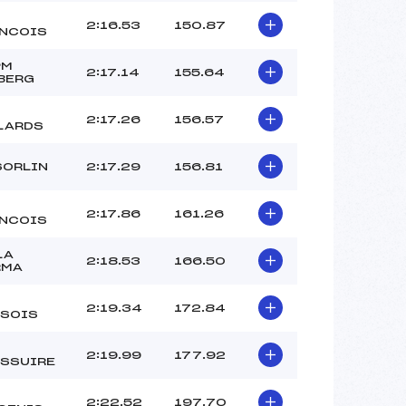
2:16.53
150.87
NCOIS
PM
2:17.14
155.64
BERG
2:17.26
156.57
LARDS
SORLIN
2:17.29
156.81
2:17.86
161.26
NCOIS
LA
2:18.53
166.50
RMA
2:19.34
172.84
SOIS
2:19.99
177.92
SSUIRE
2:22.52
197.70