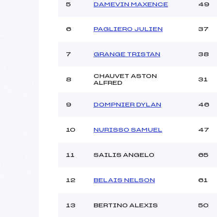
Ouvreurs C :
5
DAMEVIN MAXENCE
49
Ouvreurs D :
Ouvreurs E :
6
PAGLIERO JULIEN
37
Météo :
Neige :
7
GRANGE TRISTAN
38
CHAUVET ASTON
Pénalité appliquée :
8
31
ALFRED
Catégorie :
9
DOMPNIER DYLAN
46
10
NURISSO SAMUEL
47
11
SAILIS ANGELO
65
12
BELAIS NELSON
61
13
BERTINO ALEXIS
50