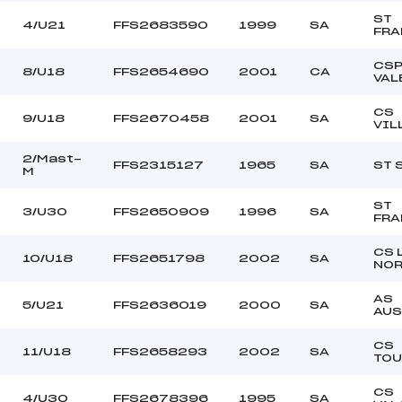
ST
4/U21
FFS2683590
1999
SA
FRA
CS
8/U18
FFS2654690
2001
CA
VAL
CS
9/U18
FFS2670458
2001
SA
VIL
2/Mast-
FFS2315127
1965
SA
ST 
M
ST
3/U30
FFS2650909
1996
SA
FRA
CS 
10/U18
FFS2651798
2002
SA
NO
AS
5/U21
FFS2636019
2000
SA
AUS
CS
11/U18
FFS2658293
2002
SA
TOU
CS
4/U30
FFS2678396
1995
SA