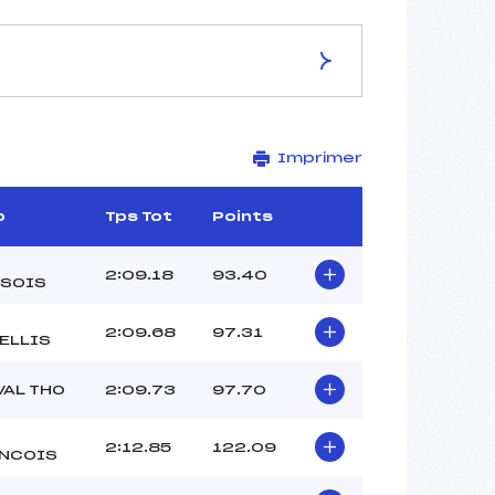
ES DE LA PISTE
Imprimer
LE COQ
1910
1600
b
Tps Tot
Points
310
3640/01/19
2:09.18
93.40
SOIS
2:09.68
97.31
ELLIS
46
VAL THO
2:09.73
97.70
12H00
LATHOUD LIONEL (SA)
JALBEAUD AMBRE LOU (SA)
2:12.85
122.09
NCOIS
MINGUET LOU (SA)