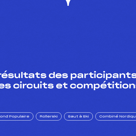
résultats des participants
es circuits et compétition
Fond Populaire
Rollerski
Saut à Ski
Combiné Nordiq