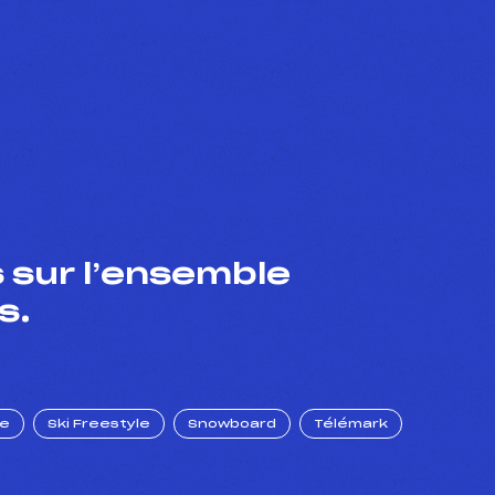
 sur l’ensemble
s.
ue
Ski Freestyle
Snowboard
Télémark