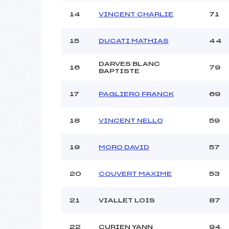
14
VINCENT CHARLIE
71
15
DUCATI MATHIAS
44
DARVES BLANC
16
79
BAPTISTE
17
PAGLIERO FRANCK
69
18
VINCENT NELLO
59
19
MORO DAVID
57
20
COUVERT MAXIME
53
21
VIALLET LOIS
87
22
CURIEN YANN
94