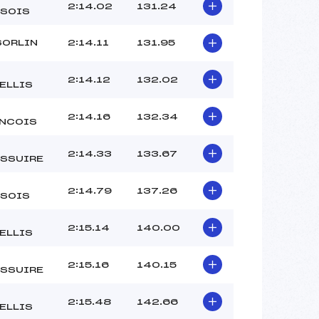
BOIS CORENTINE (SA)
2:14.02
131.24
SOIS
DELMAS LUCAS (SA)
TOMASSI LIVIO (SA)
SORLIN
2:14.11
131.95
 :
–
 :
–
2:14.12
132.02
ELLIS
2:14.16
132.34
NCOIS
2:14.33
133.67
SSUIRE
2:14.79
137.26
SOIS
2:15.14
140.00
ELLIS
2:15.16
140.15
SSUIRE
2:15.48
142.66
ELLIS