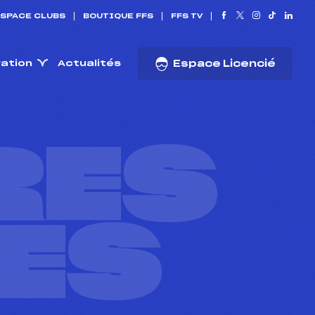
SPACE CLUBS
BOUTIQUE FFS
FFS TV
ration
Actualités
Espace Licencié
RES
ES