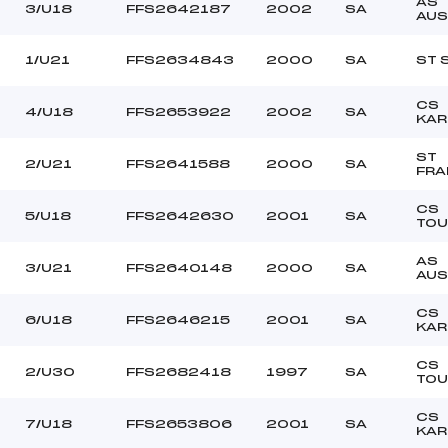
BOIS CORENTIN (SA)
Ouvreurs C :
AS
3/U18
FFS2642187
2002
SA
AUS
DELMAS LUCAS (SA)
Ouvreurs D :
TOMASSI LIVIO (SA)
Ouvreurs E :
1/U21
FFS2634843
2000
SA
ST 
NEIGEUX
Température départ
COMPACT
Température arrivée
CS
4/U18
FFS2653922
2002
SA
KAR
ST
93.4000
2/U21
FFS2641588
2000
SA
FRA
U18->Mas
CS
5/U18
FFS2642630
2001
SA
TOU
AS
3/U21
FFS2640148
2000
SA
AUS
CS
6/U18
FFS2646215
2001
SA
KAR
CS
2/U30
FFS2682418
1997
SA
TOU
CS
7/U18
FFS2653806
2001
SA
KAR