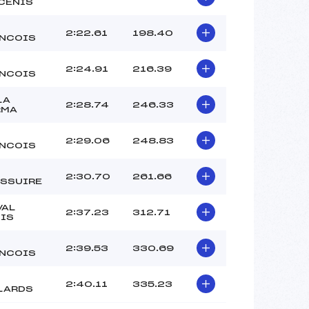
CENIS
2:22.61
198.40
NCOIS
2:24.91
216.39
NCOIS
LA
2:28.74
246.33
RMA
2:29.06
248.83
NCOIS
2:30.70
261.66
SSUIRE
VAL
2:37.23
312.71
IS
2:39.53
330.69
NCOIS
2:40.11
335.23
LARDS