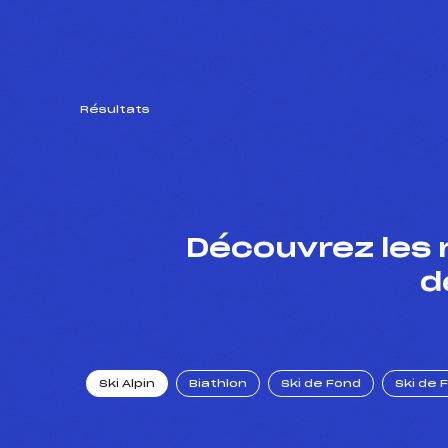
Résultats
Découvrez les 
d
Ski Alpin
Biathlon
Ski de Fond
Ski de 