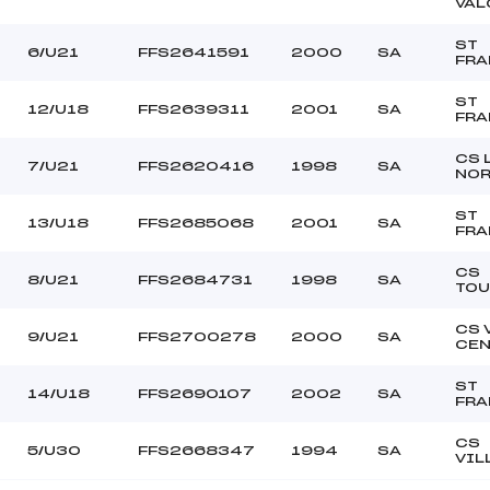
VAL
ST
6/U21
FFS2641591
2000
SA
FRA
ST
12/U18
FFS2639311
2001
SA
FRA
CS 
7/U21
FFS2620416
1998
SA
NO
ST
13/U18
FFS2685068
2001
SA
FRA
CS
8/U21
FFS2684731
1998
SA
TOU
CS 
9/U21
FFS2700278
2000
SA
CEN
ST
14/U18
FFS2690107
2002
SA
FRA
CS
5/U30
FFS2668347
1994
SA
VIL