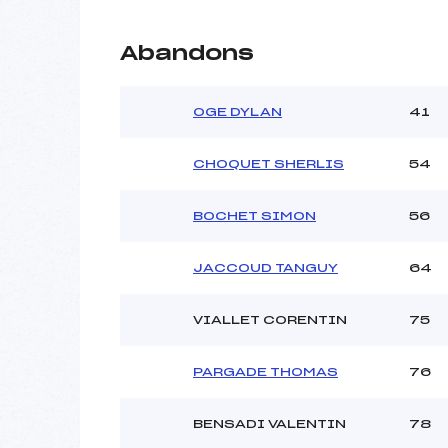
Abandons
OGE DYLAN
41
CHOQUET SHERLIS
54
BOCHET SIMON
56
JACCOUD TANGUY
64
VIALLET CORENTIN
75
PARGADE THOMAS
76
BENSADI VALENTIN
78