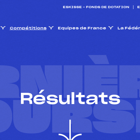
ESKISSE – FONDS DE DOTATION
E
Compétitions
Equipes de France
La Fédé
RNIÈ
Résultats
OURS