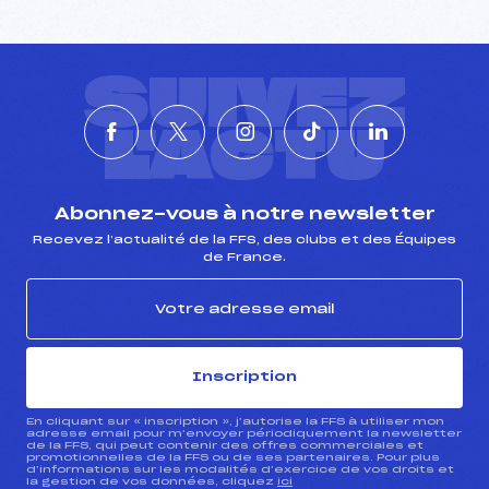
SUIVEZ
L'ACTU
Abonnez-vous à notre newsletter
Recevez l’actualité de la FFS, des clubs et des Équipes
de France.
Inscription
En cliquant sur « inscription », j’autorise la FFS à utiliser mon
adresse email pour m’envoyer périodiquement la newsletter
de la FFS, qui peut contenir des offres commerciales et
promotionnelles de la FFS ou de ses partenaires. Pour plus
d’informations sur les modalités d’exercice de vos droits et
la gestion de vos données, cliquez
ici