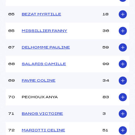
65
BEZAT MYRTILLE
18
65
MISSILLIER FANNY
36
67
DELHOMME PAULINE
59
68
SALARIS CAMILLE
99
69
FAVRE COLINE
34
70
PECHOUX ANYA
83
71
BANOS VICTOIRE
3
72
MARIOTTI CELINE
51