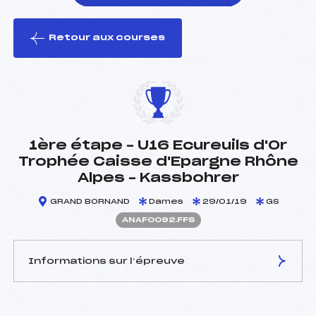
Retour aux courses
foi(s) le ski
1ère étape – U16 Ecureuils d'Or
Trophée Caisse d'Epargne Rhône
Alpes – Kassbohrer
GRAND BORNAND
Dames
29/01/19
GS
ANAF0092.FFS
Informations sur l’épreuve
JURY DE COMPÉTITION