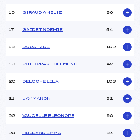
Ouvreurs E :
–
Température départ :
–
16
GIRAUD AMELIE
86
Température arrivée :
–
17
GAIDET NOEMIE
54
Pénalité appliquée :
50.0000
Catégorie :
U16
18
DOUAT ZOE
102
19
PHILIPPART CLEMENCE
42
20
DELOCHE LILA
103
21
JAY MANON
32
22
VAUCELLE ELEONORE
60
23
ROLLAND EMMA
84