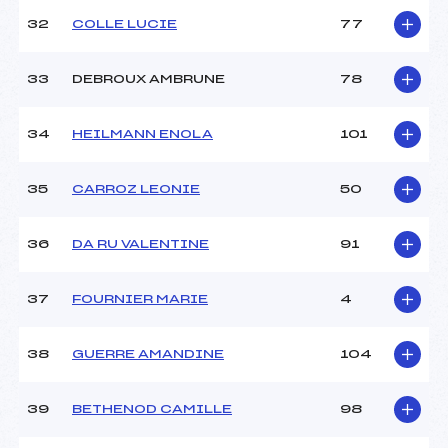
32
COLLE LUCIE
77
33
DEBROUX AMBRUNE
78
34
HEILMANN ENOLA
101
35
CARROZ LEONIE
50
36
DA RU VALENTINE
91
37
FOURNIER MARIE
4
38
GUERRE AMANDINE
104
39
BETHENOD CAMILLE
98