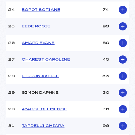
24
BOROT SOFIANE
74
25
EEDE ROSIE
93
26
AMARD EVANE
80
27
CHAREST CAROLINE
45
28
FERRON AXELLE
56
29
SIMON DAPHNE
30
29
AYASSE CLEMENCE
76
31
TARDELLI CHIARA
96