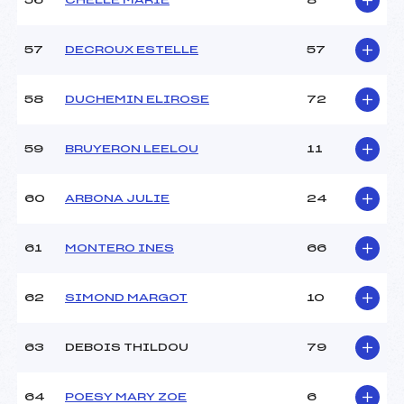
56
CHELLE MARIE
8
57
DECROUX ESTELLE
57
58
DUCHEMIN ELIROSE
72
59
BRUYERON LEELOU
11
60
ARBONA JULIE
24
61
MONTERO INES
66
62
SIMOND MARGOT
10
63
DEBOIS THILDOU
79
64
POESY MARY ZOE
6