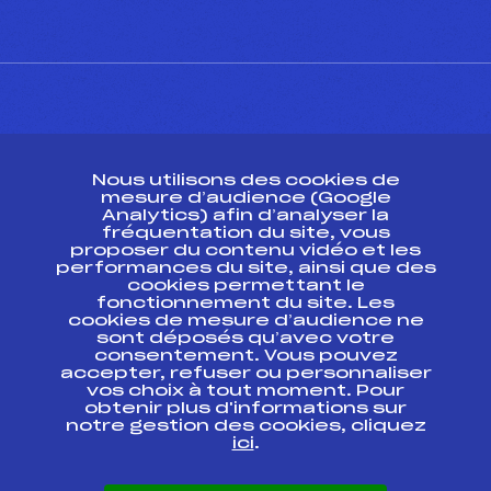
CONTACT
Nous utilisons des cookies de
ESPACE PRESSE
mesure d’audience (Google
Analytics) afin d’analyser la
fréquentation du site, vous
Ressources
proposer du contenu vidéo et les
performances du site, ainsi que des
Pass’Neige
cookies permettant le
Projet sportif fédéral
fonctionnement du site. Les
cookies de mesure d’audience ne
Projet de performance fédéral
sont déposés qu’avec votre
Antidopage
consentement. Vous pouvez
Pôle Développement, Formation, Suivi
accepter, refuser ou personnaliser
Scientifique
vos choix à tout moment. Pour
Listes ministérielles
obtenir plus d'informations sur
notre gestion des cookies, cliquez
Pôle vie de l’athlète
ici
.
Enseignement professionnel
Informatique et chronométrage