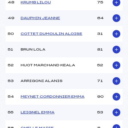
48
KRUMB LILOU
75
49
DAUPHIN JEANNE
64
50
COTTET DUMOULIN ALOISE
31
51
BRUN LOLA
81
52
HUOT MARCHAND KEALA
52
53
ARRIGONI ALANIS
71
54
MEYNET CORDONNIER EMMA
90
55
LEIGNEL EMMA
53