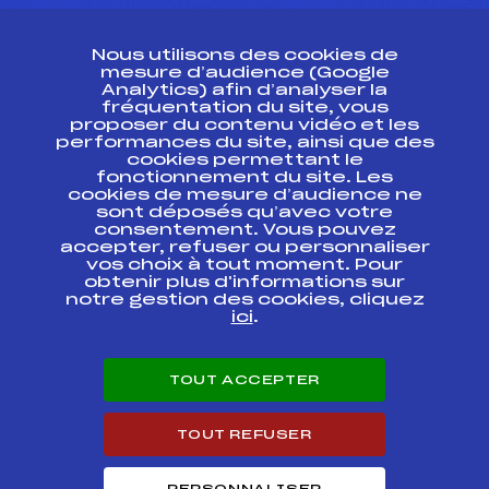
CONTACT
Nous utilisons des cookies de
ESPACE PRESSE
mesure d’audience (Google
Analytics) afin d’analyser la
fréquentation du site, vous
Ressources
proposer du contenu vidéo et les
performances du site, ainsi que des
Pass’Neige
cookies permettant le
Projet sportif fédéral
fonctionnement du site. Les
cookies de mesure d’audience ne
Projet de performance fédéral
sont déposés qu’avec votre
Antidopage
consentement. Vous pouvez
Pôle Développement, Formation, Suivi
accepter, refuser ou personnaliser
Scientifique
vos choix à tout moment. Pour
Listes ministérielles
obtenir plus d'informations sur
notre gestion des cookies, cliquez
Pôle vie de l’athlète
ici
.
Enseignement professionnel
Informatique et chronométrage
Circuits
TOUT ACCEPTER
Carrières
Développement des habiletés mentales
TOUT REFUSER