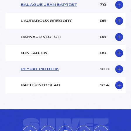
BALAGUE JEAN BAPTIST
79
LAURADOUX GREGORY
95
RAYNAUD VICTOR
98
NIN FABIEN
99
PEYRAT PATRICK
103
RATIER NICOLAS
104
SUIVEZ