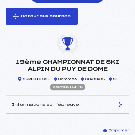
Retour aux courses
foi(s) le ski
19ème CHAMPIONNAT DE SKI
ALPIN DU PUY DE DOME
SUPER BESSE
Hommes
06/03/05
SL
AAUM0111.FFS
Informations sur l’épreuve
JURY DE COMPÉTITION
Imprimer
Délégué Technique :
BOURGIER ROBERT (AU)