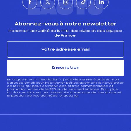
L'ACTU
Abonnez-vous à notre newsletter
Recevez l’actualité de la FFS, des clubs et des Équipes
de France.
Inscription
En cliquant sur « inscription », j’autorise la FFS à utiliser mon
adresse email pour m’envoyer périodiquement la newsletter
de la FFS, qui peut contenir des offres commerciales et
promotionnelles de la FFS ou de ses partenaires. Pour plus
d’informations sur les modalités d’exercice de vos droits et
la gestion de vos données, cliquez
ici