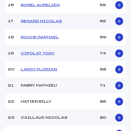
Température départ :
-7
16
BOREL AURELIEN
59
Température arrivée :
-6
17
RENARD NICOLAS
62
Pénalité appliquée :
87.5600
Catégorie :
MIN->MAS
18
ROCHE RAPHAEL
69
19
CIPOLAT TONY
74
20
LARIO FLORIAN
68
21
FABRY MATHIEU
71
22
HATIER BILLY
86
23
CAILLAUD NICOLAS
80