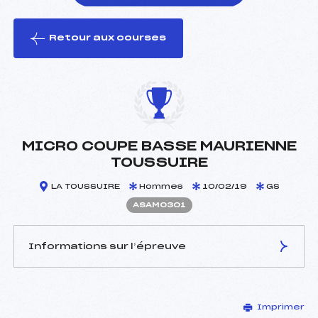
Retour aux courses
foi(s) le ski
MICRO COUPE BASSE MAURIENNE
TOUSSUIRE
LA TOUSSUIRE
Hommes
10/02/19
GS
ASAM0301
Informations sur l’épreuve
JURY DE COMPÉTITION
Imprimer
Délégué Technique :
PASCAL MICHEL ()