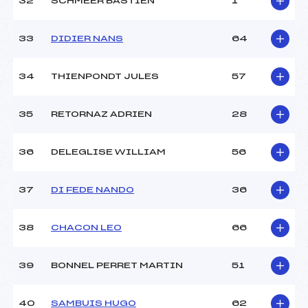
32
SCHMEER BASTIEN
1
33
DIDIER NANS
64
34
THIENPONDT JULES
57
35
RETORNAZ ADRIEN
28
36
DELEGLISE WILLIAM
56
37
DI FEDE NANDO
36
38
CHACON LEO
66
39
BONNEL PERRET MARTIN
51
40
SAMBUIS HUGO
62