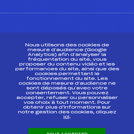
CONTACT
Nous utilisons des cookies de
ESPACE PRESSE
mesure d’audience (Google
Analytics) afin d’analyser la
fréquentation du site, vous
Ressources
proposer du contenu vidéo et les
performances du site, ainsi que des
Pass’Neige
cookies permettant le
Projet sportif fédéral
fonctionnement du site. Les
cookies de mesure d’audience ne
Projet de performance fédéral
sont déposés qu’avec votre
Antidopage
consentement. Vous pouvez
Pôle Développement, Formation, Suivi
accepter, refuser ou personnaliser
Scientifique
vos choix à tout moment. Pour
Listes ministérielles
obtenir plus d'informations sur
notre gestion des cookies, cliquez
Pôle vie de l’athlète
ici
.
Enseignement professionnel
Informatique et chronométrage
Circuits