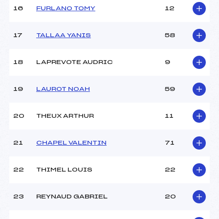
16
FURLANO TOMY
12
Pénalité appliquée :
–
Catégorie :
U10
17
TALLAA YANIS
58
18
LAPREVOTE AUDRIC
9
19
LAUROT NOAH
59
20
THEUX ARTHUR
11
21
CHAPEL VALENTIN
71
22
THIMEL LOUIS
22
23
REYNAUD GABRIEL
20