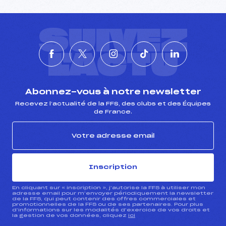
SUIVEZ
L'ACTU
Abonnez-vous à notre newsletter
Recevez l’actualité de la FFS, des clubs et des Équipes
de France.
Inscription
En cliquant sur « inscription », j’autorise la FFS à utiliser mon
adresse email pour m’envoyer périodiquement la newsletter
de la FFS, qui peut contenir des offres commerciales et
promotionnelles de la FFS ou de ses partenaires. Pour plus
d’informations sur les modalités d’exercice de vos droits et
la gestion de vos données, cliquez
ici