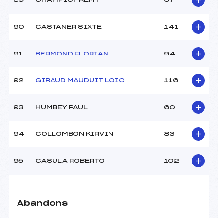
89
CHAMPIOT REMY
67
90
CASTANER SIXTE
141
91
BERMOND FLORIAN
94
92
GIRAUD MAUDUIT LOIC
116
93
HUMBEY PAUL
60
94
COLLOMBON KIRVIN
83
95
CASULA ROBERTO
102
Abandons