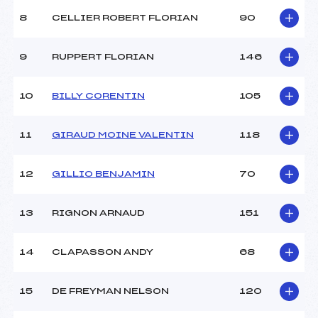
Ouvreurs B :
TURC MAHE (AP)
8
CELLIER ROBERT FLORIAN
90
Ouvreurs C :
LUCAS CAMILLE (AP)
Ouvreurs D :
–
Ouvreurs E :
–
9
RUPPERT FLORIAN
146
Météo :
BEAU
Neige :
ARTIF
10
BILLY CORENTIN
105
MANCHE 2
11
GIRAUD MOINE VALENTIN
118
Nombre de portes :
26
Heure de départ :
13H30
12
GILLIO BENJAMIN
70
Traceur :
BRECHU BAPTISTE (AP)
Ouvreurs A :
JAGOT BENOIT (AP)
13
RIGNON ARNAUD
151
Ouvreurs B :
TURC MAHE (AP)
Ouvreurs C :
LUCAS CAMILLE (AP)
Ouvreurs D :
–
14
CLAPASSON ANDY
68
Ouvreurs E :
–
Température départ :
-2
15
DE FREYMAN NELSON
120
Température arrivée :
-2