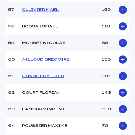
57
OLLIVIER MAEL
159
58
BOSSA ISMAEL
113
59
MONNET NICOLAS
88
60
AILLOUD GREGOIRE
150
61
CONNET CYPRIEN
112
62
COURT FLORIAN
143
63
LAMOUR VINCENT
130
64
POUSSIER MAXIME
72