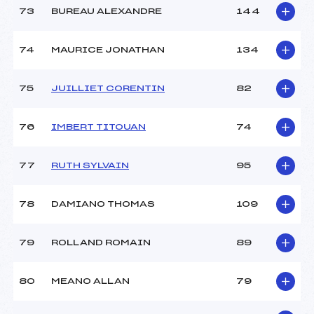
73
BUREAU ALEXANDRE
144
74
MAURICE JONATHAN
134
75
JUILLIET CORENTIN
82
76
IMBERT TITOUAN
74
77
RUTH SYLVAIN
95
78
DAMIANO THOMAS
109
79
ROLLAND ROMAIN
89
80
MEANO ALLAN
79