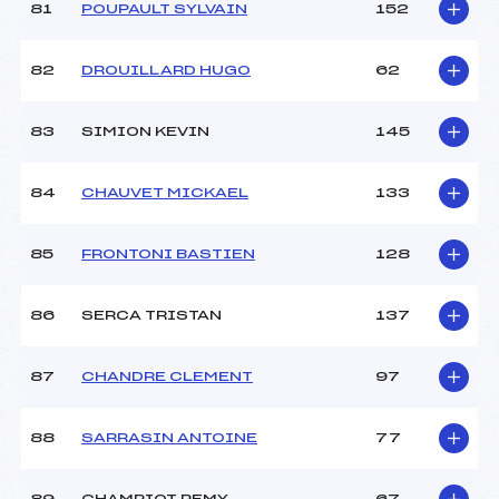
81
POUPAULT SYLVAIN
152
82
DROUILLARD HUGO
62
83
SIMION KEVIN
145
84
CHAUVET MICKAEL
133
85
FRONTONI BASTIEN
128
86
SERCA TRISTAN
137
87
CHANDRE CLEMENT
97
88
SARRASIN ANTOINE
77