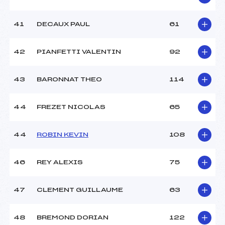
41
DECAUX PAUL
61
42
PIANFETTI VALENTIN
92
43
BARONNAT THEO
114
44
FREZET NICOLAS
65
44
ROBIN KEVIN
108
46
REY ALEXIS
75
47
CLEMENT GUILLAUME
63
48
BREMOND DORIAN
122