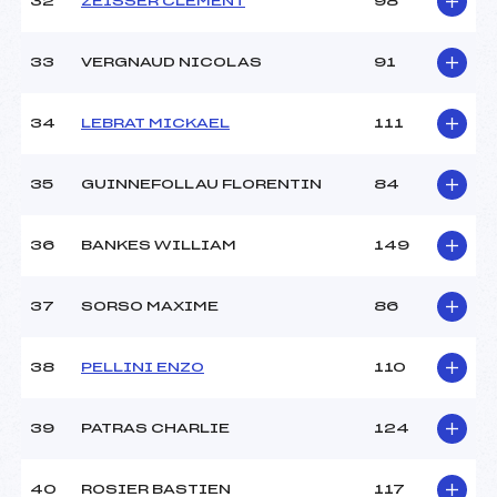
32
ZEISSER CLEMENT
98
33
VERGNAUD NICOLAS
91
34
LEBRAT MICKAEL
111
35
GUINNEFOLLAU FLORENTIN
84
36
BANKES WILLIAM
149
37
SORSO MAXIME
86
38
PELLINI ENZO
110
39
PATRAS CHARLIE
124
40
ROSIER BASTIEN
117