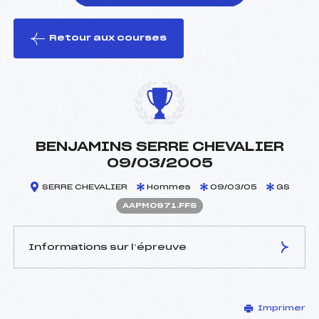
Retour aux courses
foi(s) le ski
BENJAMINS SERRE CHEVALIER
09/03/2005
SERRE CHEVALIER
Hommes
09/03/05
GS
AAPM0971.FFS
Informations sur l’épreuve
JURY DE COMPÉTITION
Imprimer
Délégué Technique :
DAO LENA SYLVAIN (AP)