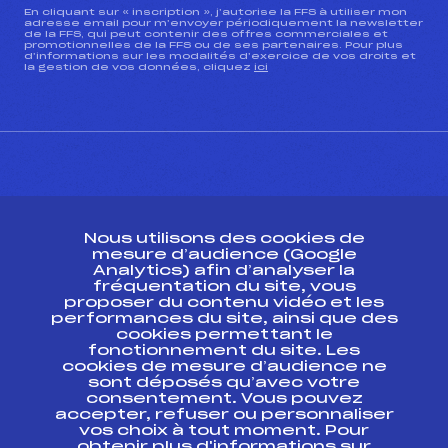
En cliquant sur « inscription », j’autorise la FFS à utiliser mon
adresse email pour m’envoyer périodiquement la newsletter
de la FFS, qui peut contenir des offres commerciales et
promotionnelles de la FFS ou de ses partenaires. Pour plus
d’informations sur les modalités d’exercice de vos droits et
la gestion de vos données, cliquez
ici
CONTACT
Nous utilisons des cookies de
ESPACE PRESSE
mesure d’audience (Google
Analytics) afin d’analyser la
fréquentation du site, vous
Ressources
proposer du contenu vidéo et les
performances du site, ainsi que des
Pass’Neige
cookies permettant le
Projet sportif fédéral
fonctionnement du site. Les
cookies de mesure d’audience ne
Projet de performance fédéral
sont déposés qu’avec votre
Antidopage
consentement. Vous pouvez
Pôle Développement, Formation, Suivi
accepter, refuser ou personnaliser
Scientifique
vos choix à tout moment. Pour
Listes ministérielles
obtenir plus d'informations sur