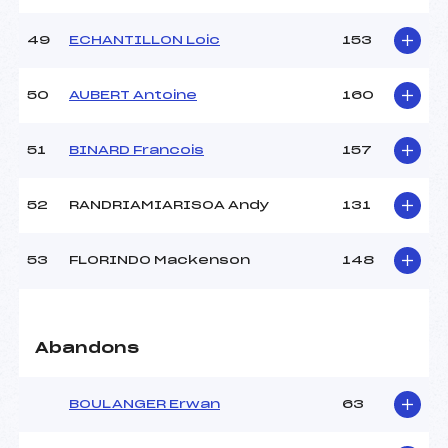
49
ECHANTILLON Loic
153
50
AUBERT Antoine
160
51
BINARD Francois
157
52
RANDRIAMIARISOA Andy
131
53
FLORINDO Mackenson
148
Abandons
BOULANGER Erwan
63