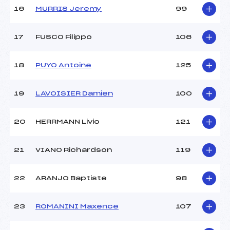
Ouvreurs E :
–
16
MURRIS Jeremy
99
Température départ :
–
Température arrivée :
–
17
FUSCO Filippo
106
Pénalité appliquée :
42.3600
18
PUYO Antoine
125
Catégorie :
*
19
LAVOISIER Damien
100
20
HERRMANN Livio
121
21
VIANO Richardson
119
22
ARANJO Baptiste
98
23
ROMANINI Maxence
107