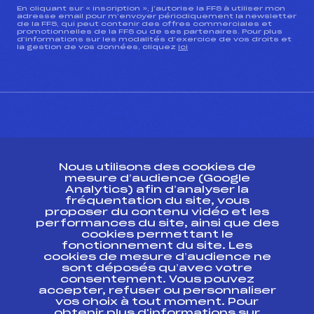
En cliquant sur « inscription », j’autorise la FFS à utiliser mon
adresse email pour m’envoyer périodiquement la newsletter
de la FFS, qui peut contenir des offres commerciales et
promotionnelles de la FFS ou de ses partenaires. Pour plus
d’informations sur les modalités d’exercice de vos droits et
la gestion de vos données, cliquez
ici
CONTACT
Nous utilisons des cookies de
ESPACE PRESSE
mesure d’audience (Google
Analytics) afin d’analyser la
fréquentation du site, vous
Ressources
proposer du contenu vidéo et les
performances du site, ainsi que des
Pass’Neige
cookies permettant le
Projet sportif fédéral
fonctionnement du site. Les
cookies de mesure d’audience ne
Projet de performance fédéral
sont déposés qu’avec votre
Antidopage
consentement. Vous pouvez
Pôle Développement, Formation, Suivi
accepter, refuser ou personnaliser
Scientifique
vos choix à tout moment. Pour
Listes ministérielles
obtenir plus d'informations sur