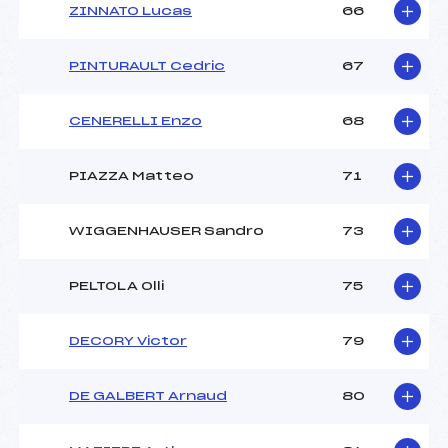
ZINNATO Lucas
66
PINTURAULT Cedric
67
CENERELLI Enzo
68
PIAZZA Matteo
71
WIGGENHAUSER Sandro
73
PELTOLA Olli
75
DECORY Victor
79
DE GALBERT Arnaud
80