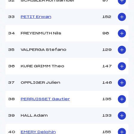
32
SCHIBLER Ron Samuel
97
33
PETIT Erwan
152
34
FREYENMUTH Nils
96
35
VALPERGA Stefano
129
36
KURE GRIMM Theo
147
37
OPPLIGER Julien
146
38
PERRUISSET Gautier
135
39
HALL Adam
133
40
EMERY Delphin
155