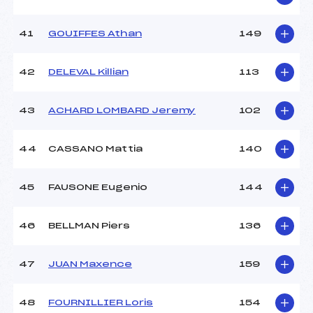
41
GOUIFFES Athan
149
42
DELEVAL Killian
113
43
ACHARD LOMBARD Jeremy
102
44
CASSANO Mattia
140
45
FAUSONE Eugenio
144
46
BELLMAN Piers
136
47
JUAN Maxence
159
48
FOURNILLIER Loris
154