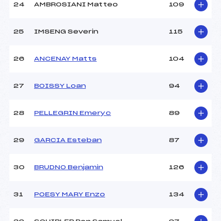
24
AMBROSIANI Matteo
109
25
IMSENG Severin
115
26
ANCENAY Matts
104
27
BOISSY Loan
94
28
PELLEGRIN Emeryc
89
29
GARCIA Esteban
87
30
BRUDNO Benjamin
126
31
POESY MARY Enzo
134