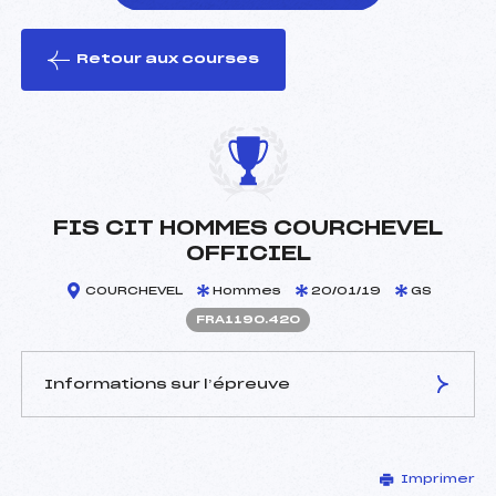
Retour aux courses
foi(s) le ski
FIS CIT HOMMES COURCHEVEL
OFFICIEL
COURCHEVEL
Hommes
20/01/19
GS
FRA1190.420
Informations sur l’épreuve
JURY DE COMPÉTITION
Imprimer
Délégué Technique :
VIEVILLE GERARD (FRA)