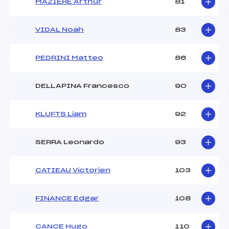
MAZIERE Arthur
81
VIDAL Noah
83
PEDRINI Matteo
86
DELLAPINA Francesco
90
KLUFTS Liam
92
SERRA Leonardo
93
CATIEAU Victorien
103
FINANCE Edgar
108
CANCE Hugo
110