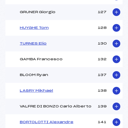
GRUNER Giorgio
127
HUYGHE Tom
128
TURNES Elio
130
GAMBA Francesco
132
BLOOM Ryan
137
LASRY Mikhael
138
VALFRE DI BONZO Carlo Alberto
139
BORTOLOTTI Alexandre
141