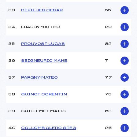
33
DEFILHES CESAR
55
34
FRADIN MATTEO
29
35
PROUVOST LUCAS
82
36
SEIGNEURIC MAHE
7
37
PARGNY MATEO
77
38
GUINOT CORENTIN
75
39
GUILLEMET MATIS
63
40
COLLOMB CLERC GREG
26