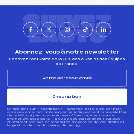
SUIVEZ
L'ACTU
Abonnez-vous à notre newsletter
Recevez l’actualité de la FFS, des clubs et des Équipes
de France.
Inscription
En cliquant sur « inscription », j’autorise la FFS à utiliser mon
adresse email pour m’envoyer périodiquement la newsletter
de la FFS, qui peut contenir des offres commerciales et
promotionnelles de la FFS ou de ses partenaires. Pour plus
d’informations sur les modalités d’exercice de vos droits et
la gestion de vos données, cliquez
ici