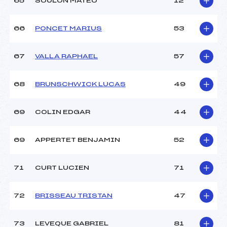
65
SOULON MATEO
12
66
PONCET MARIUS
53
67
VALLA RAPHAEL
57
68
BRUNSCHWICK LUCAS
49
69
COLIN EDGAR
44
69
APPERTET BENJAMIN
52
71
CURT LUCIEN
71
72
BRISSEAU TRISTAN
47
73
LEVEQUE GABRIEL
81