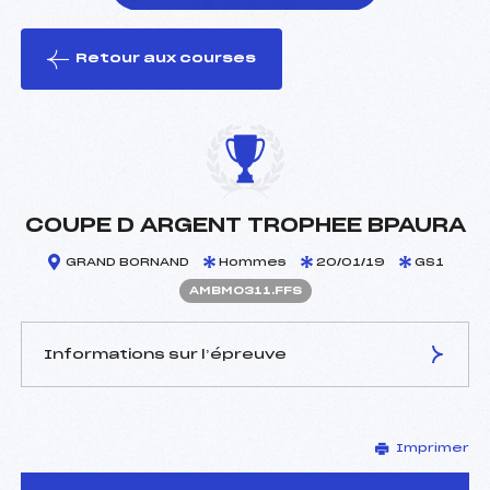
Retour aux courses
foi(s) le ski
COUPE D ARGENT TROPHEE BPAURA
GRAND BORNAND
Hommes
20/01/19
GS1
AMBM0311.FFS
Informations sur l’épreuve
JURY DE COMPÉTITION
Imprimer
Délégué Technique :
TOCHON FERDOLLET
MICHAEL (MB)