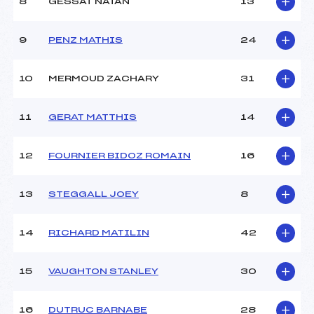
8
GESSAT NATAN
13
Ouvreurs B :
BAUR EMILE (MB)
Ouvreurs C :
–
9
PENZ MATHIS
24
Ouvreurs D :
–
Ouvreurs E :
–
Météo :
COUVERT
10
MERMOUD ZACHARY
31
Neige :
FROIDE
11
GERAT MATTHIS
14
MANCHE 2
12
FOURNIER BIDOZ ROMAIN
16
Nombre de portes :
–
Heure de départ :
–
13
STEGGALL JOEY
8
Traceur :
–
Ouvreurs A :
–
Ouvreurs B :
–
14
RICHARD MATILIN
42
Ouvreurs C :
–
Ouvreurs D :
–
15
VAUGHTON STANLEY
30
Ouvreurs E :
–
Température départ :
–
Température arrivée :
–
16
DUTRUC BARNABE
28