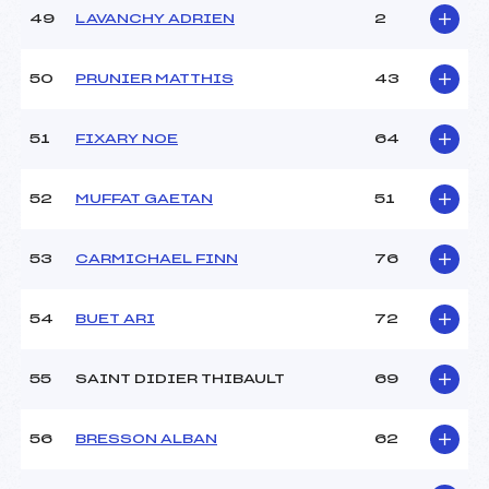
49
LAVANCHY ADRIEN
2
50
PRUNIER MATTHIS
43
51
FIXARY NOE
64
52
MUFFAT GAETAN
51
53
CARMICHAEL FINN
76
54
BUET ARI
72
55
SAINT DIDIER THIBAULT
69
56
BRESSON ALBAN
62