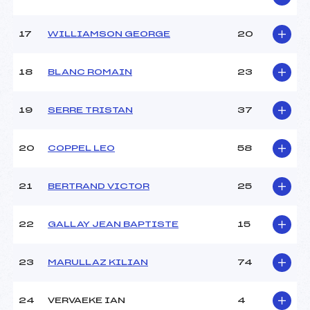
17
WILLIAMSON GEORGE
20
Pénalité appliquée :
85.0000
Catégorie :
U16
18
BLANC ROMAIN
23
19
SERRE TRISTAN
37
20
COPPEL LEO
58
21
BERTRAND VICTOR
25
22
GALLAY JEAN BAPTISTE
15
23
MARULLAZ KILIAN
74
24
VERVAEKE IAN
4