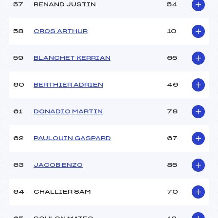
57
RENAND JUSTIN
54
58
CROS ARTHUR
10
59
BLANCHET KERRIAN
65
60
BERTHIER ADRIEN
46
61
DONADIO MARTIN
78
62
PAULOUIN GASPARD
67
63
JACOB ENZO
85
64
CHALLIER SAM
70