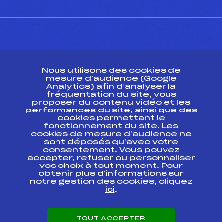
CONTACT
Nous utilisons des cookies de
ESPACE PRESSE
mesure d’audience (Google
Analytics) afin d’analyser la
fréquentation du site, vous
Ressources
proposer du contenu vidéo et les
performances du site, ainsi que des
Pass’Neige
cookies permettant le
Projet sportif fédéral
fonctionnement du site. Les
cookies de mesure d’audience ne
Projet de performance fédéral
sont déposés qu’avec votre
Antidopage
consentement. Vous pouvez
Pôle Développement, Formation, Suivi
accepter, refuser ou personnaliser
Scientifique
vos choix à tout moment. Pour
Listes ministérielles
obtenir plus d'informations sur
notre gestion des cookies, cliquez
Pôle vie de l’athlète
ici
.
Enseignement professionnel
Informatique et chronométrage
Circuits
TOUT ACCEPTER