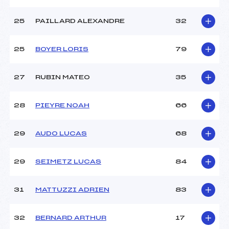
25
PAILLARD ALEXANDRE
32
25
BOYER LORIS
79
27
RUBIN MATEO
35
28
PIEYRE NOAH
66
29
AUDO LUCAS
68
29
SEIMETZ LUCAS
84
31
MATTUZZI ADRIEN
83
32
BERNARD ARTHUR
17