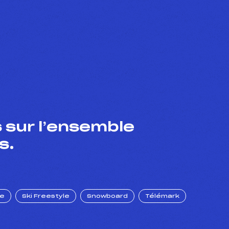
 sur l’ensemble
s.
ue
Ski Freestyle
Snowboard
Télémark