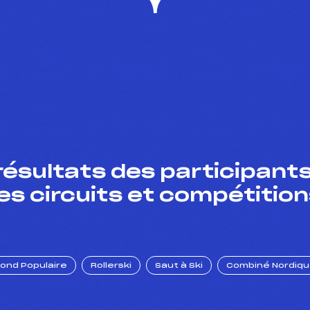
résultats des participants
es circuits et compétition
Fond Populaire
Rollerski
Saut à Ski
Combiné Nordiq