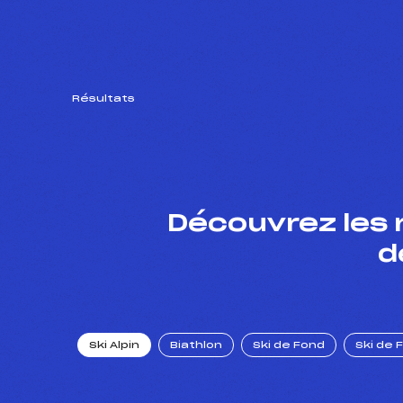
Résultats
Découvrez les 
d
Ski Alpin
Biathlon
Ski de Fond
Ski de 