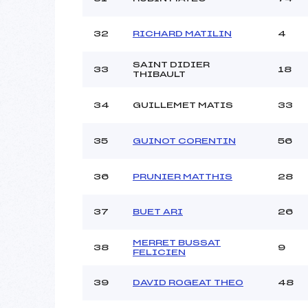
32
RICHARD MATILIN
4
SAINT DIDIER
33
18
THIBAULT
34
GUILLEMET MATIS
33
35
GUINOT CORENTIN
56
36
PRUNIER MATTHIS
28
37
BUET ARI
26
MERRET BUSSAT
38
9
FELICIEN
39
DAVID ROGEAT THEO
48