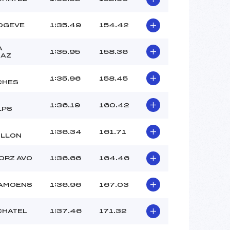
OGEVE
1:35.49
154.42
A
1:35.95
158.36
SAZ
1:35.96
158.45
CHES
1:36.19
160.42
LPS
1:36.34
161.71
LLON
ORZ AVO
1:36.66
164.46
AMOENS
1:36.96
167.03
 CHATEL
1:37.46
171.32