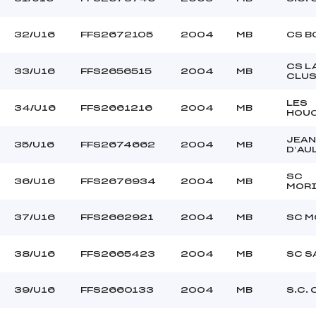
32/U16
FFS2672105
2004
MB
CS B
CS L
33/U16
FFS2656515
2004
MB
CLU
LES
34/U16
FFS2661216
2004
MB
HOU
JEAN
35/U16
FFS2674662
2004
MB
D’AU
SC
36/U16
FFS2676934
2004
MB
MORI
37/U16
FFS2662921
2004
MB
SC M
38/U16
FFS2665423
2004
MB
SC S
39/U16
FFS2660133
2004
MB
S.C.