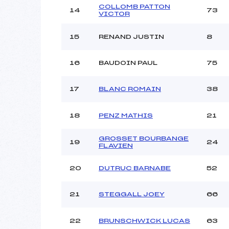
COLLOMB PATTON
14
73
VICTOR
15
RENAND JUSTIN
8
16
BAUDOIN PAUL
75
17
BLANC ROMAIN
38
18
PENZ MATHIS
21
GROSSET BOURBANGE
19
24
FLAVIEN
20
DUTRUC BARNABE
52
21
STEGGALL JOEY
66
22
BRUNSCHWICK LUCAS
63