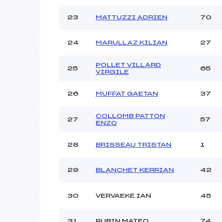
23
MATTUZZI ADRIEN
70
24
MARULLAZ KILIAN
27
POLLET VILLARD
25
65
VIRGILE
26
MUFFAT GAETAN
37
COLLOMB PATTON
27
57
ENZO
28
BRISSEAU TRISTAN
1
29
BLANCHET KERRIAN
42
30
VERVAEKE IAN
45
31
RUBIN MATEO
74