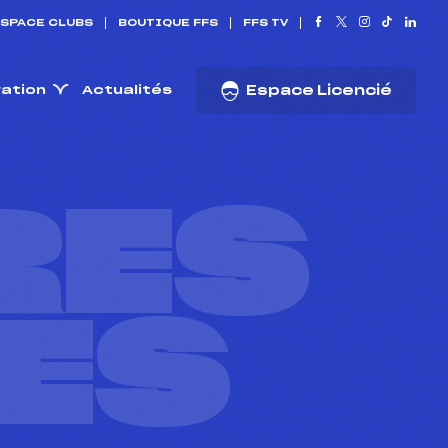
SPACE CLUBS
BOUTIQUE FFS
FFS TV
ration
Actualités
Espace Licencié
RES
ES