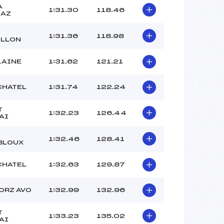
A
1:31.30
118.46
SAZ
1:31.36
118.98
LLON
LAINE
1:31.62
121.21
 CHATEL
1:31.74
122.24
T
1:32.23
126.44
AI
1:32.46
128.41
BLOUX
 CHATEL
1:32.63
129.87
ORZ AVO
1:32.99
132.96
T
1:33.23
135.02
AI