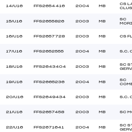
CS L
14/U16
FFS2654416
2004
MB
CLU
SC
15/U16
FFS2655826
2003
MB
MORI
16/U16
FFS2657728
2003
MB
CS F
17/U16
FFS2652555
2004
MB
S.C.
SC S
18/U16
FFS2643404
2003
MB
GERV
SC
19/U16
FFS2665236
2004
MB
COM
20/U16
FFS2649434
2003
MB
S.C.
21/U16
FFS2657458
2003
MB
SC M
SC S
22/U16
FFS2671641
2004
MB
GERV