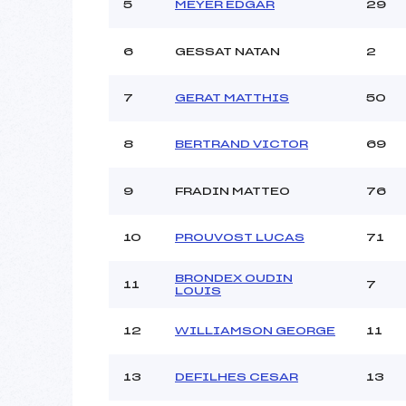
Ouvreurs C :
5
MEYER EDGAR
29
Ouvreurs D :
Ouvreurs E :
6
GESSAT NATAN
2
Météo :
Neige :
7
GERAT MATTHIS
50
8
BERTRAND VICTOR
69
Pénalité appliquée :
Catégorie :
9
FRADIN MATTEO
76
10
PROUVOST LUCAS
71
BRONDEX OUDIN
11
7
LOUIS
12
WILLIAMSON GEORGE
11
13
DEFILHES CESAR
13