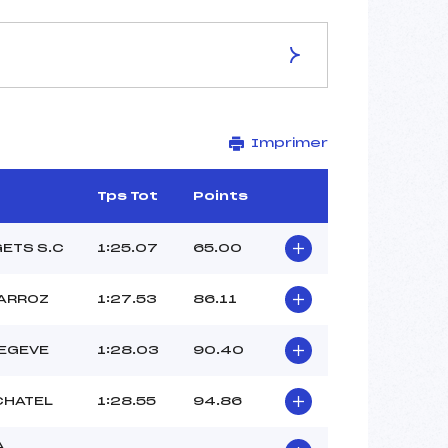
ES DE LA PISTE
Imprimer
STADE DE SLALOM
1670
1510
Tps Tot
Points
160
3108/02/14
GETS S.C
1:25.07
65.00
ARROZ
1:27.53
86.11
51
EGEVE
1:28.03
90.40
–
RIGOLE FABIEN (MB)
 CHATEL
1:28.55
94.86
CDS ()
CDS ()
A