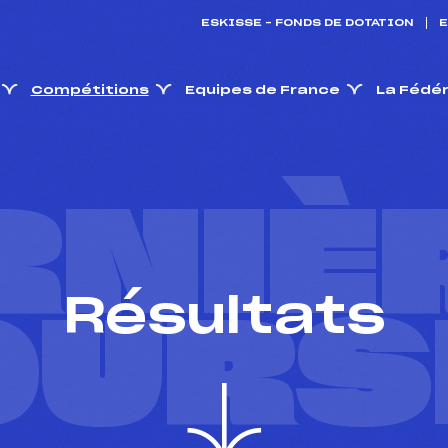
ESKISSE – FONDS DE DOTATION
E
Compétitions
Equipes de France
La Fédé
RNIÈ
Résultats
OURS