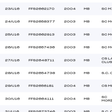
23/U16
FFS2662170
2004
MB
SC M
24/U16
FFS2658377
2003
MB
SC M
25/U16
FFS2662913
2003
MB
SC M
26/U16
FFS2657436
2003
MB
SC M
CS L
27/U16
FFS2648711
2003
MB
CLU
28/U16
FFS2654738
2003
MB
S.C.
29/U16
FFS2656181
2004
MB
CS M
SC
30/U16
FFS2664111
2004
MB
MORI
31/U16
FFS2673746
2003
MB
S.C.