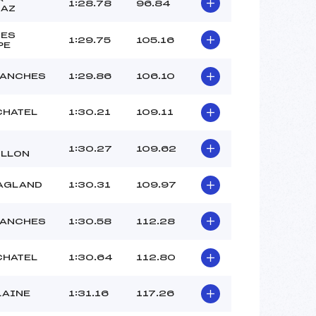
–
1:28.78
96.84
SAZ
–
–
SES
1:29.75
105.16
PE
 :
-6
 :
-5
LANCHES
1:29.86
106.10
 CHATEL
1:30.21
109.11
1:30.27
109.62
LLON
AGLAND
1:30.31
109.97
LANCHES
1:30.58
112.28
 CHATEL
1:30.64
112.80
LAINE
1:31.16
117.26