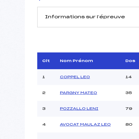
Informations sur l’épreuve
JURY DE COMPÉTITION
Délégué Technique :
Arbitre :
Assistant :
Clt
Nom Prénom
Dos
Dir. Epreuve :
1
COPPEL LEO
14
2
PARGNY MATEO
35
MANCHE 1
Nombre de portes :
3
POZZALLO LENI
79
Heure de départ :
Traceur :
4
AVOCAT MAULAZ LEO
80
Ouvreurs A :
Ouvreurs B :