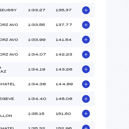
IEUSSY
1:33.27
135.37
ORZ AVO
1:33.55
137.77
ORZ AVO
1:33.99
141.54
ORZ AVO
1:34.07
142.23
A
1:34.19
143.26
SAZ
 CHATEL
1:34.38
144.89
EGEVE
1:34.40
145.06
1:35.15
151.50
LLON
 CHATEL
1:35.32
152.96