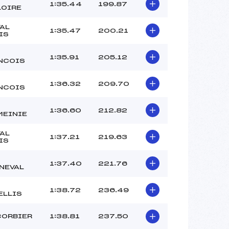
BOUVARD LEANIE (SA)
1:35.44
199.87
LOIRE
OLIVE DENIS (SA)
–
VAL
1:35.47
200.21
IS
 :
-7
 :
-4
1:35.91
205.12
NCOIS
1:36.32
209.70
NCOIS
1:36.60
212.82
MEINIE
VAL
1:37.21
219.63
IS
1:37.40
221.76
NEVAL
1:38.72
236.49
ELLIS
CORBIER
1:38.81
237.50