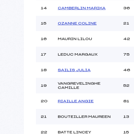
14
CAMBERLIN MARIKA
36
15
OZANNE COLINE
21
16
MAURIN LILOU
42
17
LEDUC MARGAUX
75
18
SAILIS JULIA
46
VANGREVELINGHE
19
52
CAMILLE
20
RIAILLE ANGIE
81
21
BOUTEILLER MAUREEN
13
22
BATTE LINCEY
15