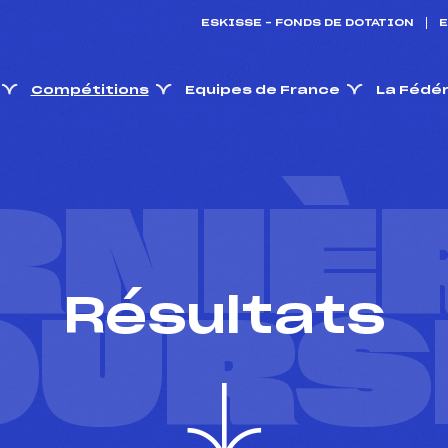
ESKISSE – FONDS DE DOTATION
E
Compétitions
Equipes de France
La Fédé
RNIÈ
Résultats
OURS