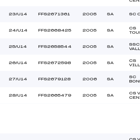
CEN
23/U14
FFS2671361
2005
SA
SC 
CS
24/U14
FFS2668425
2005
SA
TOU
SSC
25/U14
FFS2658544
2005
SA
VAL
CS
26/U14
FFS2672598
2005
SA
VIL
SC
27/U14
FFS2679128
2006
SA
BON
CS 
28/U14
FFS2665479
2005
SA
CEN
CS 