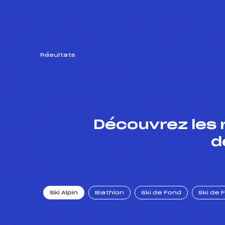
Résultats
Découvrez les 
d
Ski Alpin
Biathlon
Ski de Fond
Ski de 