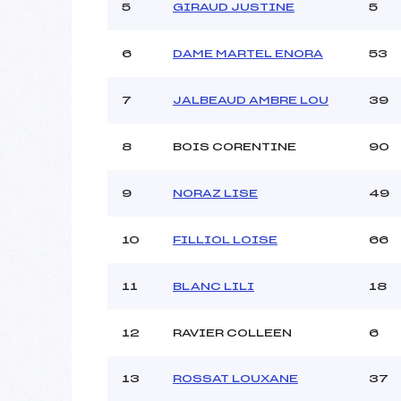
Ouvreurs C :
5
GIRAUD JUSTINE
5
Ouvreurs D :
Ouvreurs E :
6
DAME MARTEL ENORA
53
Météo :
Neige :
7
JALBEAUD AMBRE LOU
39
Pénalité appliquée :
8
BOIS CORENTINE
90
Catégorie :
9
NORAZ LISE
49
10
FILLIOL LOISE
66
11
BLANC LILI
18
12
RAVIER COLLEEN
6
13
ROSSAT LOUXANE
37