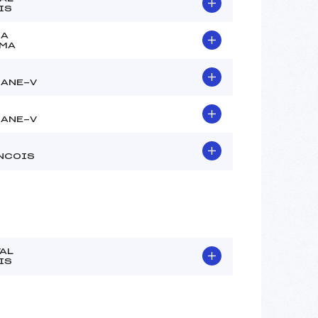
IS
LA
MA
ANE-V
ANE-V
NCOIS
VAL
IS