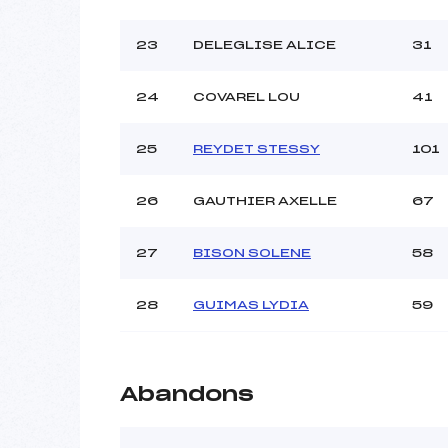
23
DELEGLISE ALICE
31
24
COVAREL LOU
41
25
REYDET STESSY
101
26
GAUTHIER AXELLE
67
27
BISON SOLENE
58
28
GUIMAS LYDIA
59
Abandons