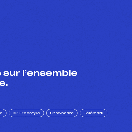
 sur l’ensemble
s.
ue
Ski Freestyle
Snowboard
Télémark