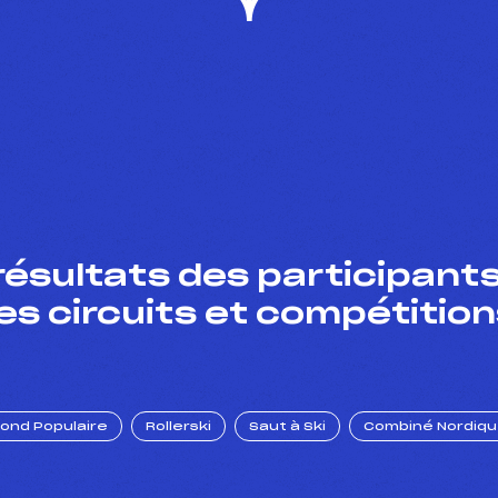
résultats des participants
es circuits et compétition
Fond Populaire
Rollerski
Saut à Ski
Combiné Nordiq