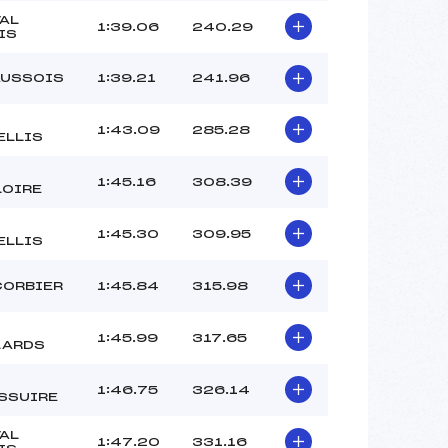
VAL
1:39.06
240.29
IS
AUSSOIS
1:39.21
241.96
1:43.09
285.28
ELLIS
1:45.16
308.39
LOIRE
1:45.30
309.95
ELLIS
CORBIER
1:45.84
315.98
1:45.99
317.65
LARDS
1:46.75
326.14
SSUIRE
VAL
1:47.20
331.16