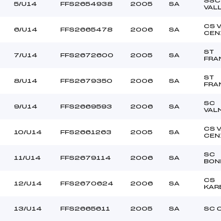
SSC
BOUVARD LEANIE (SA)
Ouvreurs C :
5/U14
FFS2654938
2005
SA
VAL
OLIVE DENIS (SA)
Ouvreurs D :
–
Ouvreurs E :
CS 
6/U14
FFS2665478
2006
SA
CEN
BEAU
Température départ
DURE
Température arrivée
ST
7/U14
FFS2672600
2005
SA
FRA
ST
144.3900
8/U14
FFS2679350
2006
SA
FRA
U14
SC
9/U14
FFS2669593
2006
SA
VAL
CS 
10/U14
FFS2661263
2005
SA
CEN
SC
11/U14
FFS2679114
2006
SA
BON
CS
12/U14
FFS2670624
2006
SA
KAR
13/U14
FFS2665611
2005
SA
SC 