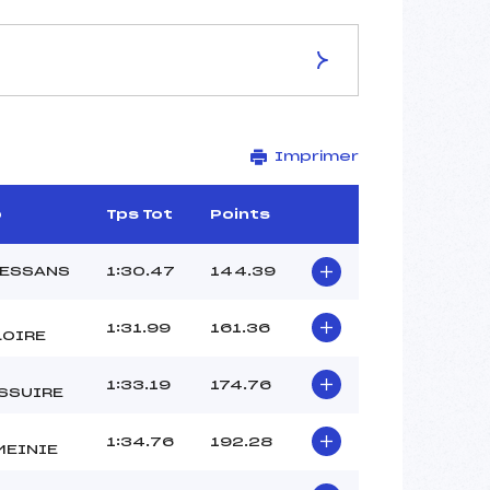
ES DE LA PISTE
Imprimer
LA MARMOTTE
1845
1630
b
Tps Tot
Points
215
2929/12/12
BESSANS
1:30.47
144.39
1:31.99
161.36
LOIRE
32
1:33.19
174.76
SSUIRE
12H45
GUILLOT JEAN CLAUDE (SA)
1:34.76
192.28
GALY ALEXANDRE (SA)
MEINIE
NORAZ THIBAULT (SA)