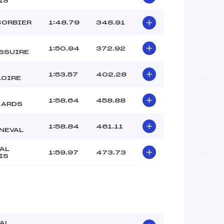
IS
CORBIER
1:48.79
348.91
1:50.94
372.92
SSUIRE
1:53.57
402.28
LOIRE
1:58.64
458.88
LARDS
1:58.84
461.11
NEVAL
VAL
1:59.97
473.73
IS
VAL