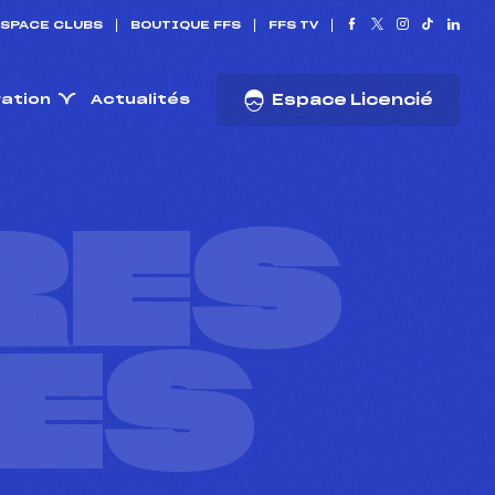
SPACE CLUBS
BOUTIQUE FFS
FFS TV
ration
Actualités
Espace Licencié
RES
ES