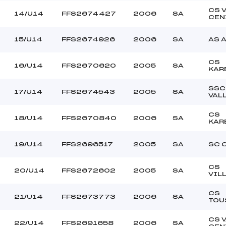
CS 
14/U14
FFS2674427
2006
SA
CEN
15/U14
FFS2674926
2006
SA
AS 
CS
16/U14
FFS2670620
2005
SA
KAR
SSC
17/U14
FFS2674543
2005
SA
VAL
CS
18/U14
FFS2670840
2006
SA
KAR
19/U14
FFS2696517
2005
SA
SC 
CS
20/U14
FFS2672602
2005
SA
VIL
CS
21/U14
FFS2673773
2006
SA
TOU
CS 
22/U14
FFS2691658
2006
SA