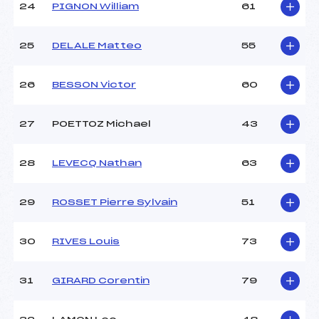
24
PIGNON William
61
25
DELALE Matteo
55
26
BESSON Victor
60
27
POETTOZ Michael
43
28
LEVECQ Nathan
63
29
ROSSET Pierre Sylvain
51
30
RIVES Louis
73
31
GIRARD Corentin
79