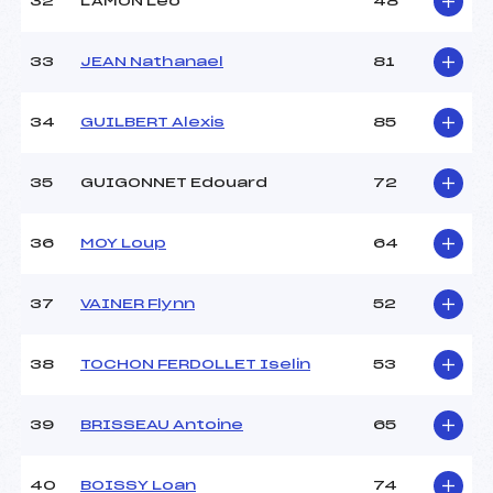
32
LAMON Leo
48
33
JEAN Nathanael
81
34
GUILBERT Alexis
85
35
GUIGONNET Edouard
72
36
MOY Loup
64
37
VAINER Flynn
52
38
TOCHON FERDOLLET Iselin
53
39
BRISSEAU Antoine
65
40
BOISSY Loan
74