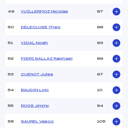
49
VUILLERMOZ Nicolas
87
50
DELECLUSE Theo
88
51
VIDAL Noah
93
52
PIERI SALLAZ Raphael
89
53
CUENOT Jules
97
54
BAUDIN Loic
10
55
ROOS Jimmy
94
56
SAUREL Vasco
105