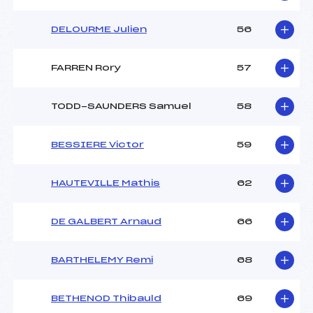
DELOURME Julien
56
FARREN Rory
57
TODD-SAUNDERS Samuel
58
BESSIERE Victor
59
HAUTEVILLE Mathis
62
DE GALBERT Arnaud
66
BARTHELEMY Remi
68
BETHENOD Thibauld
69