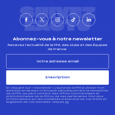
SUIVEZ
L'ACTU
Abonnez-vous à notre newsletter
Recevez l’actualité de la FFS, des clubs et des Équipes
de France.
Inscription
En cliquant sur « inscription », j’autorise la FFS à utiliser mon
adresse email pour m’envoyer périodiquement la newsletter
de la FFS, qui peut contenir des offres commerciales et
promotionnelles de la FFS ou de ses partenaires. Pour plus
d’informations sur les modalités d’exercice de vos droits et
la gestion de vos données, cliquez
ici