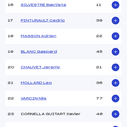
Ouvreurs E :
–
16
SILVESTRE Baptiste
11
Température départ :
-6
Température arrivée :
-8
17
PINTURAULT Cedric
39
Pénalité appliquée :
15.2900
18
MASSON Adrien
22
Catégorie :
*
19
BLANC Gaspard
45
20
CHAUVET Jeremy
21
21
MOLLARD Leo
36
22
VARCIN Nils
77
23
CORNELLA GUITART Xavier
46