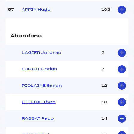
57
ARPIN Hugo
103
Abandons
LAGIER Jeremie
2
LORIOT Florian
7
PIOLAINE Simon
12
LETITRE Theo
13
RASSAT Paco
14