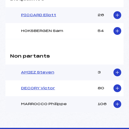
PICCARD Eliott
26
HOKSBERGEN Sam
54
Non partants
AMIEZ Steven
3
DECORY Victor
80
MARROCCO Philippe
106