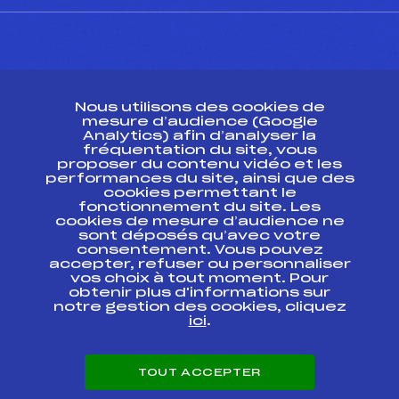
CONTACT
Nous utilisons des cookies de
ESPACE PRESSE
mesure d’audience (Google
Analytics) afin d’analyser la
fréquentation du site, vous
Ressources
proposer du contenu vidéo et les
performances du site, ainsi que des
Pass’Neige
cookies permettant le
Projet sportif fédéral
fonctionnement du site. Les
cookies de mesure d’audience ne
Projet de performance fédéral
sont déposés qu’avec votre
Antidopage
consentement. Vous pouvez
Pôle Développement, Formation, Suivi
accepter, refuser ou personnaliser
Scientifique
vos choix à tout moment. Pour
Listes ministérielles
obtenir plus d'informations sur
notre gestion des cookies, cliquez
Pôle vie de l’athlète
ici
.
Enseignement professionnel
Informatique et chronométrage
Circuits
TOUT ACCEPTER
Carrières