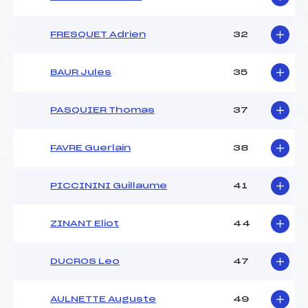
FRESQUET Adrien
32
BAUR Jules
35
PASQUIER Thomas
37
FAVRE Guerlain
38
PICCININI Guillaume
41
ZINANT Eliot
44
DUCROS Leo
47
AULNETTE Auguste
49