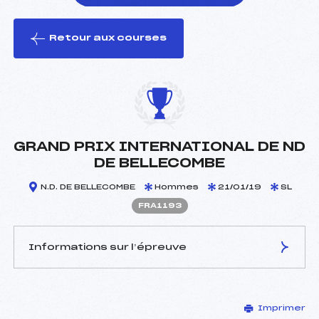
Retour aux courses
foi(s) le ski
GRAND PRIX INTERNATIONAL DE ND
DE BELLECOMBE
N.D. DE BELLECOMBE
Hommes
21/01/19
SL
FRA1193
Informations sur l’épreuve
JURY DE COMPÉTITION
Imprimer
Délégué Technique :
BONVIN DIDIER (SUI)