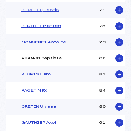
BORLET Quentin
71
BERTHET Matteo
75
MONNERET Antoine
78
ARANJO Baptiste
82
KLUFTS Liam
83
PAGET Max
84
CRETIN Ulysse
86
GAUTHIER Axel
91