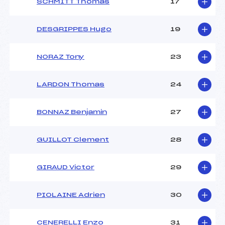
SCHMITT Thomas
17
DESGRIPPES Hugo
19
NORAZ Tony
23
LARDON Thomas
24
BONNAZ Benjamin
27
GUILLOT Clement
28
GIRAUD Victor
29
PIOLAINE Adrien
30
CENERELLI Enzo
31