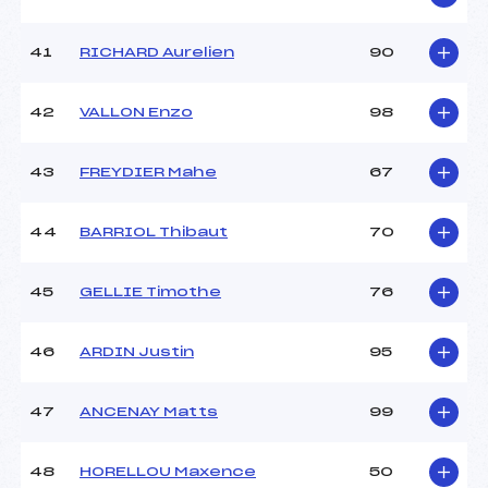
41
RICHARD Aurelien
90
42
VALLON Enzo
98
43
FREYDIER Mahe
67
44
BARRIOL Thibaut
70
45
GELLIE Timothe
76
46
ARDIN Justin
95
47
ANCENAY Matts
99
48
HORELLOU Maxence
50