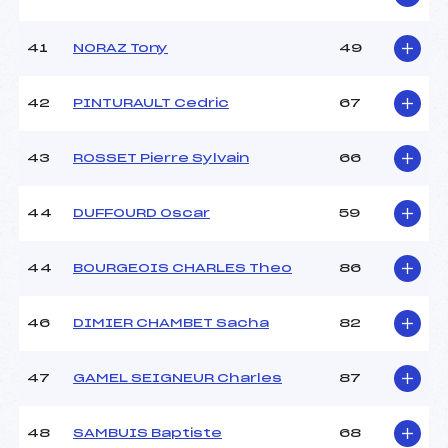
41
NORAZ Tony
49
42
PINTURAULT Cedric
67
43
ROSSET Pierre Sylvain
66
44
DUFFOURD Oscar
59
44
BOURGEOIS CHARLES Theo
86
46
DIMIER CHAMBET Sacha
82
47
GAMEL SEIGNEUR Charles
87
48
SAMBUIS Baptiste
68