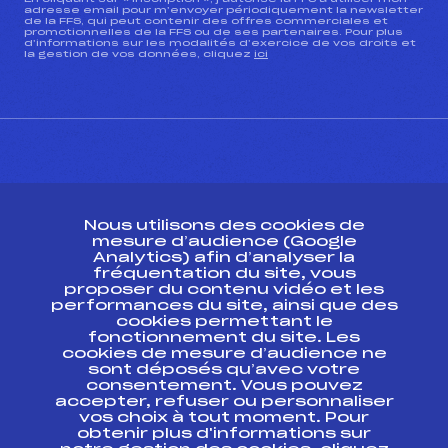
adresse email pour m’envoyer périodiquement la newsletter
de la FFS, qui peut contenir des offres commerciales et
promotionnelles de la FFS ou de ses partenaires. Pour plus
d’informations sur les modalités d’exercice de vos droits et
la gestion de vos données, cliquez
ici
CONTACT
Nous utilisons des cookies de
ESPACE PRESSE
mesure d’audience (Google
Analytics) afin d’analyser la
fréquentation du site, vous
Ressources
proposer du contenu vidéo et les
performances du site, ainsi que des
Pass’Neige
cookies permettant le
Projet sportif fédéral
fonctionnement du site. Les
cookies de mesure d’audience ne
Projet de performance fédéral
sont déposés qu’avec votre
Antidopage
consentement. Vous pouvez
Pôle Développement, Formation, Suivi
accepter, refuser ou personnaliser
Scientifique
vos choix à tout moment. Pour
Listes ministérielles
obtenir plus d'informations sur