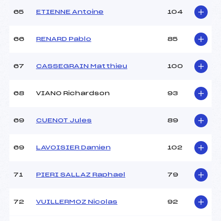
65
ETIENNE Antoine
104
66
RENARD Pablo
85
67
CASSEGRAIN Matthieu
100
68
VIANO Richardson
93
69
CUENOT Jules
89
69
LAVOISIER Damien
102
71
PIERI SALLAZ Raphael
79
72
VUILLERMOZ Nicolas
92