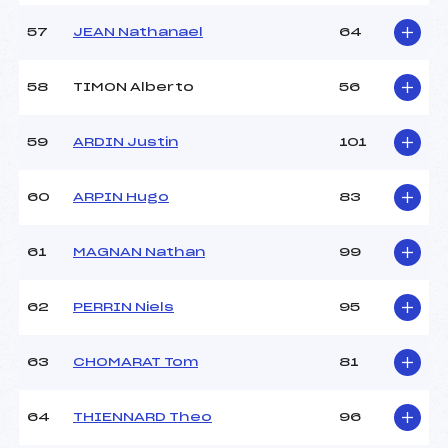
57
JEAN Nathanael
64
58
TIMON Alberto
56
59
ARDIN Justin
101
60
ARPIN Hugo
83
61
MAGNAN Nathan
99
62
PERRIN Niels
95
63
CHOMARAT Tom
81
64
THIENNARD Theo
96