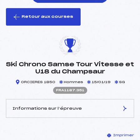
Retour aux courses
foi(s) le ski
Ski Chrono Samse Tour Vitesse et
U18 du Champsaur
ORCIERES 1850
Hommes
15/01/19
SG
FRA1187.351
Informations sur l’épreuve
JURY DE COMPÉTITION
Imprimer
Délégué Technique :
GONZALEZ EVELIO (ESP)