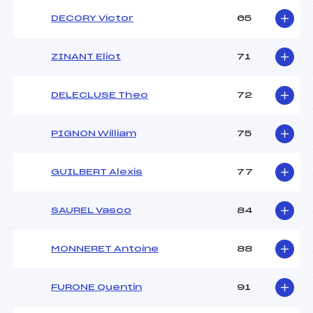
DECORY Victor
65
ZINANT Eliot
71
DELECLUSE Theo
72
PIGNON William
75
GUILBERT Alexis
77
SAUREL Vasco
84
MONNERET Antoine
88
FURONE Quentin
91