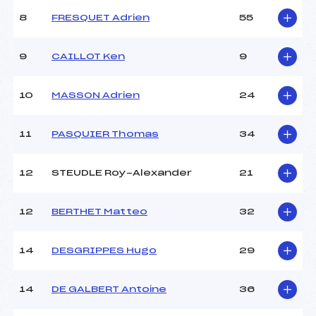
Ouvreurs A :
RICOU IVO (FRA)
Ouvreurs B :
Ouvreur ? ()
8
FRESQUET Adrien
55
Ouvreurs C :
Ouvreur ? ()
Ouvreurs D :
–
9
CAILLOT Ken
9
Ouvreurs E :
–
Météo :
–
10
MASSON Adrien
24
Neige :
–
11
PASQUIER Thomas
34
MANCHE 2
Nombre de portes :
–
12
STEUDLE Roy-Alexander
21
Heure de départ :
–
Traceur :
–
12
BERTHET Matteo
32
Ouvreurs A :
–
Ouvreurs B :
–
Ouvreurs C :
–
14
DESGRIPPES Hugo
29
Ouvreurs D :
–
Ouvreurs E :
–
14
DE GALBERT Antoine
36
Température départ :
–
Température arrivée :
–