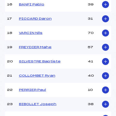
16
BANFI Pablo
39
Pénalité appliquée :
18.6700
17
PICCARD Daron
31
Catégorie :
*
18
VARCIN Nils
70
19
FREYDIER Mahe
57
20
SILVESTRE Baptiste
41
21
COLLOMBET Ryan
40
22
PERRIER Paul
10
23
BIBOLLET Joseph
38