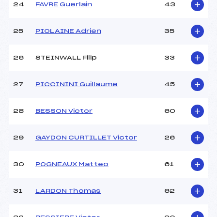
24
FAVRE Guerlain
43
25
PIOLAINE Adrien
35
26
STEINWALL Filip
33
27
PICCININI Guillaume
45
28
BESSON Victor
60
29
GAYDON CURTILLET Victor
26
30
POGNEAUX Matteo
61
31
LARDON Thomas
62