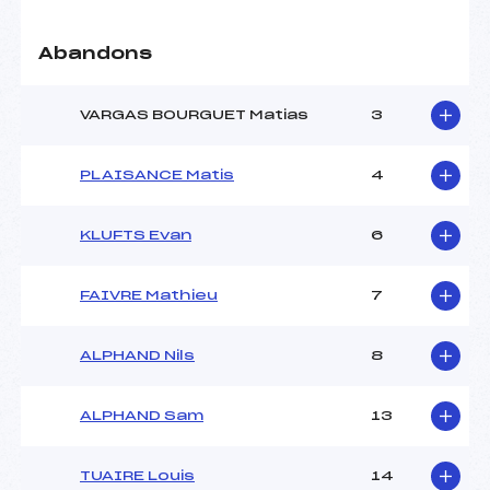
Abandons
VARGAS BOURGUET Matias
3
PLAISANCE Matis
4
KLUFTS Evan
6
FAIVRE Mathieu
7
ALPHAND Nils
8
ALPHAND Sam
13
TUAIRE Louis
14