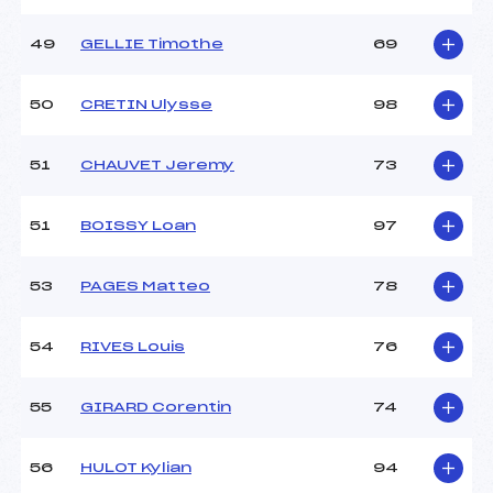
49
GELLIE Timothe
69
50
CRETIN Ulysse
98
51
CHAUVET Jeremy
73
51
BOISSY Loan
97
53
PAGES Matteo
78
54
RIVES Louis
76
55
GIRARD Corentin
74
56
HULOT Kylian
94