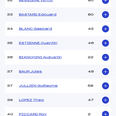
32
BESSIERE Victor
90
33
BASTARD Edouard
80
34
BLANC Gaspard
42
35
ESTIENNE Quentin
46
36
BIANCHINI Augustin
22
37
BAUR Jules
48
37
JULLIEN Guillaume
58
39
LOPEZ Theo
47
40
PICCARD Roy
2