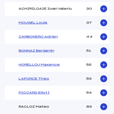
ACHIRILOAIE Ioan Valeriu
30
MOUGEL Louis
37
CARBONERO Adrien
44
BONNAZ Benjamin
51
HORELLOU Maxence
52
LAFORCE Theo
53
PICCARD Eliott
54
RACLOZ Mateo
63