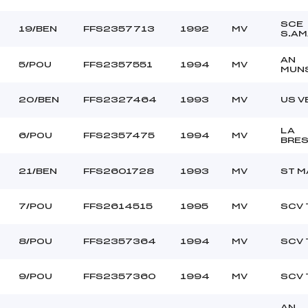
SCE
19/BEN
FFS2357713
1992
MV
S.AM
AN
5/POU
FFS2357551
1994
MV
MUN
20/BEN
FFS2327464
1993
MV
US V
LA
6/POU
FFS2357475
1994
MV
BRE
21/BEN
FFS2601728
1993
MV
ST M
7/POU
FFS2614515
1995
MV
SCV 
8/POU
FFS2357364
1994
MV
SCV 
9/POU
FFS2357360
1994
MV
SCV 
AN