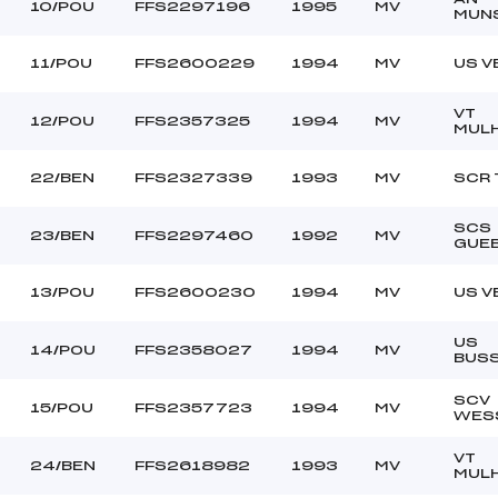
10/POU
FFS2297196
1995
MV
MUN
11/POU
FFS2600229
1994
MV
US V
VT
12/POU
FFS2357325
1994
MV
MUL
22/BEN
FFS2327339
1993
MV
SCR 
SCS
23/BEN
FFS2297460
1992
MV
GUE
13/POU
FFS2600230
1994
MV
US V
US
14/POU
FFS2358027
1994
MV
BUS
SCV
15/POU
FFS2357723
1994
MV
WES
VT
24/BEN
FFS2618982
1993
MV
MUL