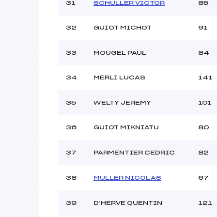
31
SCHULLER VICTOR
85
32
GUIOT MICHOT
91
33
MOUGEL PAUL
84
34
MERLI LUCAS
141
35
WELTY JEREMY
101
36
GUIOT MIKNIATU
80
37
PARMENTIER CEDRIC
82
38
MULLER NICOLAS
67
39
D’HERVE QUENTIN
121