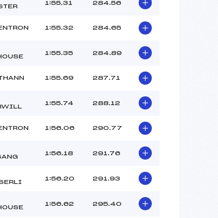
1:55.31
284.56
STER
ENTRON
1:55.32
284.65
1:55.35
284.89
HOUSE
THANN
1:55.69
287.71
1:55.74
288.12
BWILL
ENTRON
1:56.06
290.77
1:56.18
291.76
SANG
1:56.20
291.93
SERLI
1:56.62
295.40
HOUSE