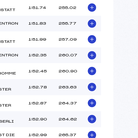
1:51.74
255.02
STATT
ENTRON
1:51.83
255.77
1:51.99
257.09
STATT
ENTRON
1:52.35
260.07
1:52.45
260.90
HOMME
1:52.78
263.63
STER
1:52.87
264.37
STER
1:52.90
264.62
SERLI
ST DIE
1:52.99
265.37