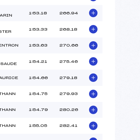
1:53.18
266.94
ARIN
1:53.33
268.18
STER
ENTRON
1:53.63
270.66
1:54.21
275.46
SSAUDE
AURICE
1:54.66
279.18
THANN
1:54.75
279.93
THANN
1:54.79
280.26
THANN
1:55.05
282.41