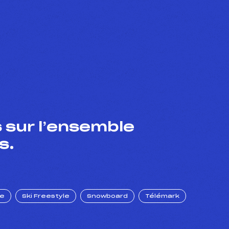
 sur l’ensemble
s.
ue
Ski Freestyle
Snowboard
Télémark