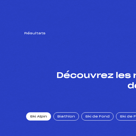
Résultats
Découvrez les 
d
Ski Alpin
Biathlon
Ski de Fond
Ski de 