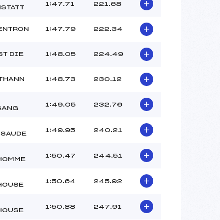
ROOS PAUL (MV)
1:47.71
221.68
STATT
–
–
ENTRON
1:47.79
222.34
 :
-4
 :
-2
ST DIE
1:48.05
224.49
THANN
1:48.73
230.12
1:49.05
232.76
SANG
1:49.95
240.21
SSAUDE
1:50.47
244.51
HOMME
1:50.64
245.92
HOUSE
1:50.88
247.91
HOUSE