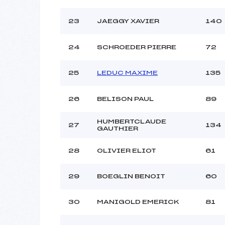
23
JAEGGY XAVIER
140
24
SCHROEDER PIERRE
72
25
LEDUC MAXIME
135
26
BELISON PAUL
89
HUMBERTCLAUDE
27
134
GAUTHIER
28
OLIVIER ELIOT
61
29
BOEGLIN BENOIT
60
30
MANIGOLD EMERICK
81