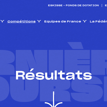
ESKISSE – FONDS DE DOTATION
E
Compétitions
Equipes de France
La Fédé
RNIÈ
Résultats
OURS