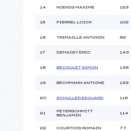
14
KOENIG MAXIME
123
15
PIERREL LOICK
102
16
TRIMAILLE ANTONIN
62
17
DEMAISY ERIC
143
18
BECOULET SIMON
136
19
BECHMANN ANTOINE
133
20
SCHULLER EDOUARD
115
PETERSCHMITT
21
114
BENJAMIN
22
COURTOIS ROMAIN
77