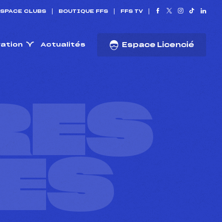
SPACE CLUBS
BOUTIQUE FFS
FFS TV
ration
Actualités
Espace Licencié
RES
ES