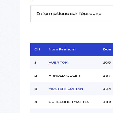
Informations sur l’épreuve
JURY DE COMPÉTITION
Délégué Technique :
Arbitre :
BRECH
Assistant :
Clt
Nom Prénom
Dos
Dir. Epreuve :
1
AUER TOM
105
2
ARNOLD XAVIER
137
MANCHE 1
Nombre de portes :
3
MUNIER FLORIAN
124
Heure de départ :
Traceur :
4
SCHELCHER MARTIN
146
Ouvreurs A :
PIERR
Ouvreurs B :