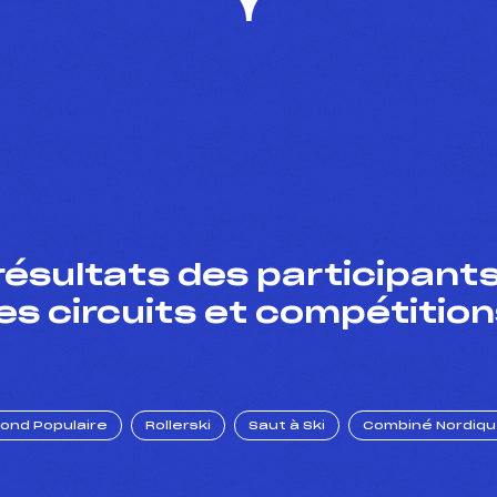
résultats des participants
es circuits et compétition
Fond Populaire
Rollerski
Saut à Ski
Combiné Nordiq