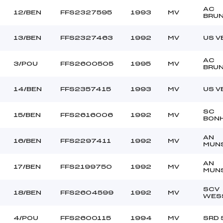
AC
12/BEN
FFS2327595
1993
MV
BRUN
13/BEN
FFS2327463
1992
MV
US V
AC
3/POU
FFS2600505
1995
MV
BRUN
14/BEN
FFS2357415
1993
MV
US V
SC
15/BEN
FFS2616006
1992
MV
BON
AN
16/BEN
FFS2297411
1992
MV
MUN
AN
17/BEN
FFS2199750
1992
MV
MUN
SCV
18/BEN
FFS2604599
1992
MV
WES
4/POU
FFS2600115
1994
MV
SRD 