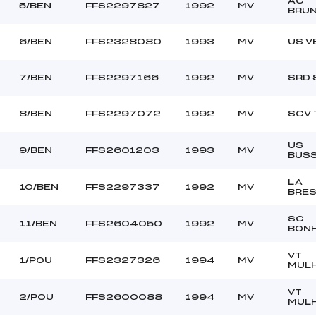
AC
ROOS PAUL (MV)
Ouvreurs C :
5/BEN
FFS2297827
1992
MV
BRUN
–
Ouvreurs D :
–
Ouvreurs E :
6/BEN
FFS2328080
1993
MV
US V
Beau
Température départ
Parfaite
Température arrivée
7/BEN
FFS2297166
1992
MV
SRD 
200.4100
8/BEN
FFS2297072
1992
MV
SCV 
POU+BEN
US
9/BEN
FFS2601203
1993
MV
BUS
LA
10/BEN
FFS2297337
1992
MV
BRE
SC
11/BEN
FFS2604050
1992
MV
BON
VT
1/POU
FFS2327326
1994
MV
MUL
VT
2/POU
FFS2600088
1994
MV
MUL