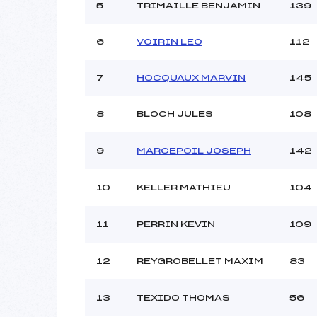
Ouvreurs C :
5
TRIMAILLE BENJAMIN
139
Ouvreurs D :
Ouvreurs E :
6
VOIRIN LEO
112
Météo :
Neige :
7
HOCQUAUX MARVIN
145
Pénalité appliquée :
8
BLOCH JULES
108
Catégorie :
9
MARCEPOIL JOSEPH
142
10
KELLER MATHIEU
104
11
PERRIN KEVIN
109
12
REYGROBELLET MAXIM
83
13
TEXIDO THOMAS
56