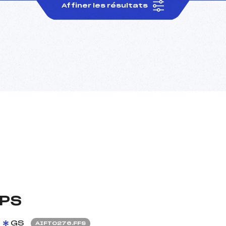
Affiner les résultats
MPS
GS
AIFT0276.FFS