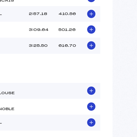
NCAIS
L
2:57.18
410.56
3:09.64
501.26
3:25.50
616.70
LOUSE
NOBLE
L