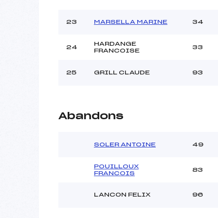
23
MARSELLA MARINE
34
HARDANGE
24
33
FRANCOISE
25
GRILL CLAUDE
93
Abandons
SOLER ANTOINE
49
POUILLOUX
83
FRANCOIS
LANCON FELIX
96