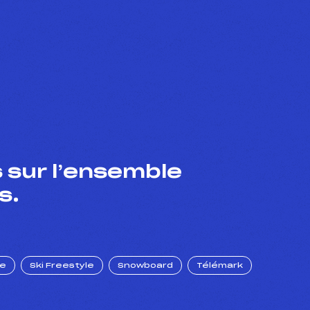
 sur l’ensemble
s.
ue
Ski Freestyle
Snowboard
Télémark