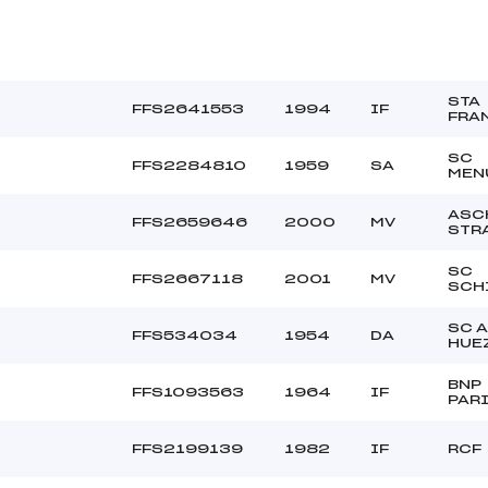
STA
FFS2641553
1994
IF
FRA
SC
FFS2284810
1959
SA
MEN
ASC
FFS2659646
2000
MV
STR
SC
FFS2667118
2001
MV
SCH
SC 
FFS534034
1954
DA
HUE
BNP
FFS1093563
1964
IF
PAR
FFS2199139
1982
IF
RCF