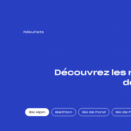
Résultats
Découvrez les 
d
Ski Alpin
Biathlon
Ski de Fond
Ski de 