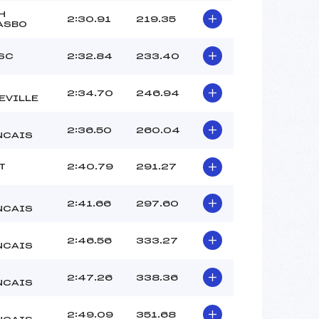
H
2:30.91
219.35
ASBO
.SC
2:32.84
233.40
2:34.70
246.94
EVILLE
2:36.50
260.04
NCAIS
T
2:40.79
291.27
2:41.66
297.60
NCAIS
2:46.56
333.27
NCAIS
2:47.26
338.36
NCAIS
2:49.09
351.68