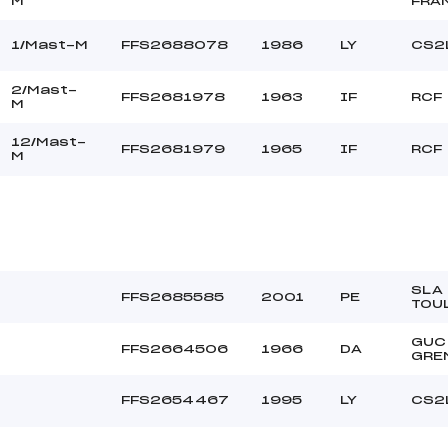
M
FRA
1/Mast-M
FFS2688078
1986
LY
CS2
2/Mast-
FFS2681978
1963
IF
RCF
M
12/Mast-
FFS2681979
1965
IF
RCF
M
SLA
FFS2685585
2001
PE
TOU
GUC
FFS2664506
1966
DA
GRE
FFS2654467
1995
LY
CS2