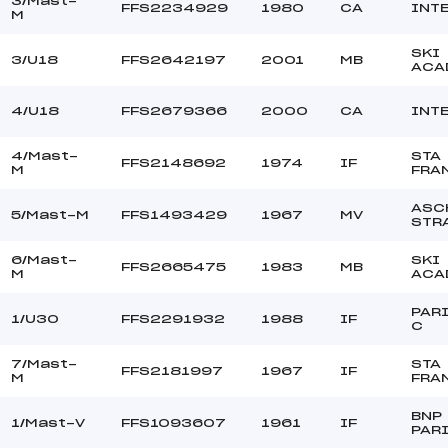
3/Mast-
–
Ouvreurs C :
FFS2234929
1980
CA
INT
M
–
Ouvreurs D :
–
Ouvreurs E :
SKI
3/U18
FFS2642197
2001
MB
ACA
–
Température départ
–
Température arrivée
4/U18
FFS2679366
2000
CA
INT
4/Mast-
STA
100.9300
FFS2148692
1974
IF
M
FRA
U18->Mas
ASC
5/Mast-M
FFS1493429
1967
MV
STR
6/Mast-
SKI
FFS2665475
1983
MB
M
ACA
PARI
1/U30
FFS2291932
1988
IF
C
7/Mast-
STA
FFS2181997
1967
IF
M
FRA
BNP
1/Mast-V
FFS1093607
1961
IF
PAR