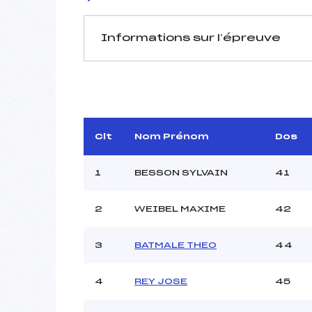
Informations sur l’épreuve
JURY DE COMPÉTITION
Délégué Technique :
CH
Arbitre :
Assistant :
Clt
Nom Prénom
Dos
Dir. Epreuve :
1
BESSON SYLVAIN
41
2
WEIBEL MAXIME
42
MANCHE 1
Nombre de portes :
3
BATMALE THEO
44
Heure de départ :
Traceur :
4
REY JOSE
45
Ouvreurs A :
Ouvreurs B :
G