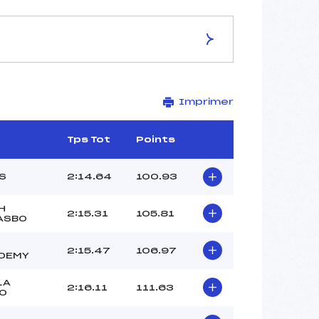
ES DE LA PISTE
Imprimer
ORANGE/OK
2683
2420
Tps Tot
Points
263
3011/03/13
S
2:14.64
100.93
H
2:15.31
105.81
ASBO
40
2:15.47
106.97
DEMY
12:15
BIANCHI JEAN (SA)
LA
2:16.11
111.63
MICHEL LOUIS (AP)
0
GENDROT RAPHAEL (IF)