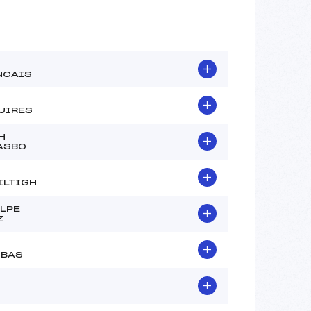
NCAIS
UIRES
H
ASBO
ILTIGH
ALPE
Z
IBAS