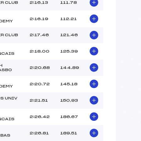
–
ER CLUB
2:16.13
111.78
–
–
2:16.19
112.21
DEMY
 :
–
 :
–
ER CLUB
2:17.46
121.46
2:18.00
125.39
NCAIS
H
2:20.68
144.89
ASBO
2:20.72
145.18
DEMY
S UNIV
2:21.51
150.93
2:26.42
186.67
NCAIS
2:26.81
189.51
IBAS