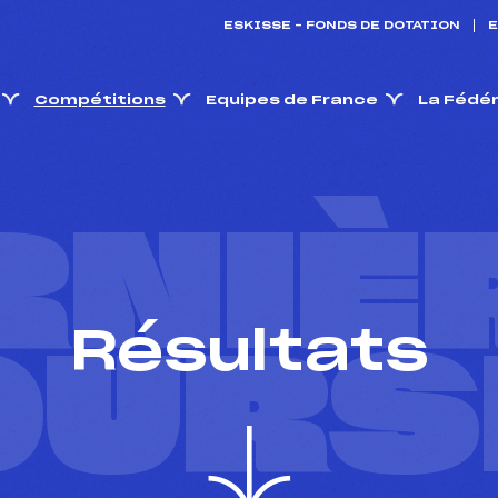
ESKISSE – FONDS DE DOTATION
E
Compétitions
Equipes de France
La Fédé
RNIÈ
Résultats
OURS