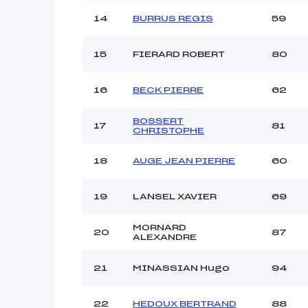
14
BURRUS REGIS
59
15
FIERARD ROBERT
80
16
BECK PIERRE
62
BOSSERT
17
81
CHRISTOPHE
18
AUGE JEAN PIERRE
60
19
LANSEL XAVIER
69
MORNARD
20
87
ALEXANDRE
21
MINASSIAN Hugo
94
22
HEDOUX BERTRAND
88