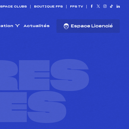
SPACE CLUBS
BOUTIQUE FFS
FFS TV
ration
Actualités
Espace Licencié
RES
ES