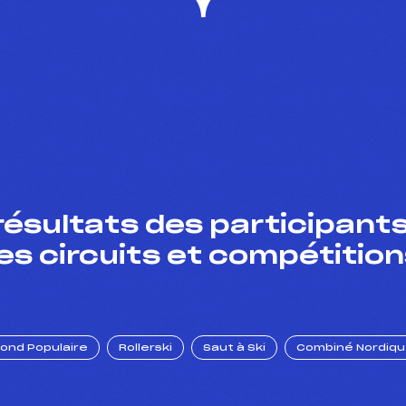
résultats des participants
es circuits et compétition
Fond Populaire
Rollerski
Saut à Ski
Combiné Nordiq