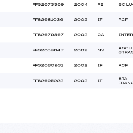
FFS2673369
2004
PE
SC L
FFS2681036
2002
IF
RCF
FFS2679367
2002
CA
INTER
ASCH
FFS2659647
2002
MV
STRA
FFS2680931
2002
IF
RCF
STA
FFS2695222
2002
IF
FRAN