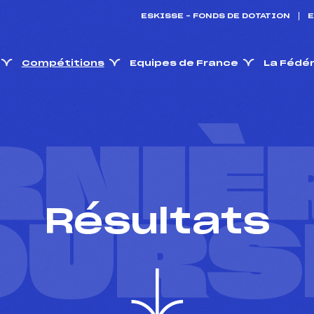
ESKISSE – FONDS DE DOTATION
E
Compétitions
Equipes de France
La Fédé
RNIÈ
Résultats
OURS