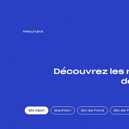
Résultats
Découvrez les 
d
Ski Alpin
Biathlon
Ski de Fond
Ski de 