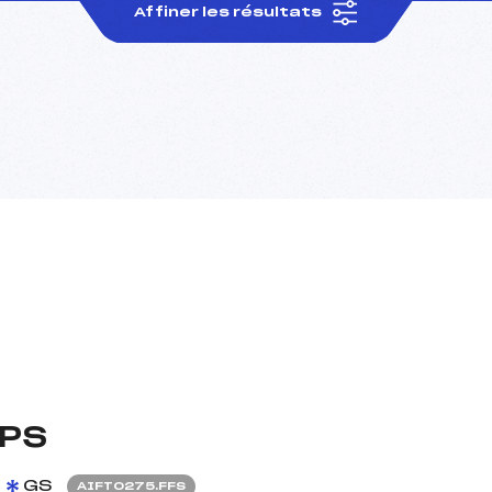
Affiner les résultats
MPS
GS
AIFT0275.FFS