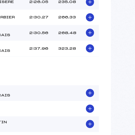
–
’ISERE
2:26.05
235.08
–
–
RBIER
2:30.27
266.33
 :
–
 :
–
2:30.56
268.48
CAIS
2:37.96
323.28
CAIS
CAIS
TIN