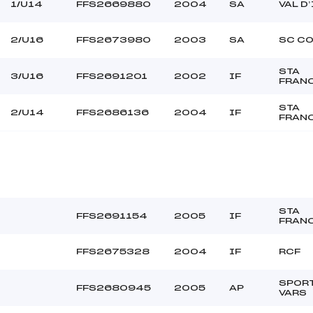
–
Ouvreurs C :
1/U14
FFS2669880
2004
SA
VAL D
–
Ouvreurs D :
–
Ouvreurs E :
2/U16
FFS2673980
2003
SA
SC CO
Moyen
Température départ
–
Température arrivée
STA
3/U16
FFS2691201
2002
IF
FRAN
STA
133.5600
2/U14
FFS2686136
2004
IF
FRAN
U14+U16
STA
FFS2691154
2005
IF
FRAN
FFS2675328
2004
IF
RCF
SPOR
FFS2680945
2005
AP
VARS