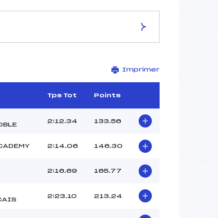
ES DE LA PISTE
Imprimer
ORANGE/OK
2683
2420
Tps Tot
Points
263
3011/03/13
2:12.34
133.56
OBLE
ACADEMY
2:14.06
146.30
40
2:16.69
165.77
12:15
BIANCHI JEAN (SA)
2:23.10
213.24
MICHEL LOUIS (AP)
CAIS
GENDROT RAPHAEL (IF)