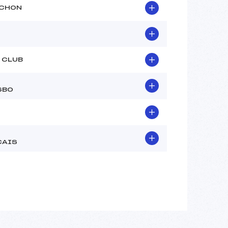
UCHON
 CLUB
SBO
CAIS