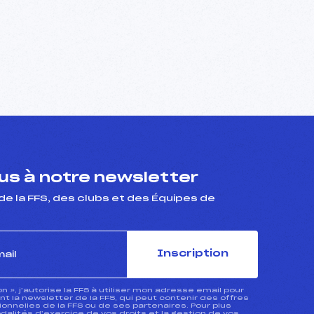
s à notre newsletter
de la FFS, des clubs et des Équipes de
Inscription
ion », j’autorise la FFS à utiliser mon adresse email pour
 la newsletter de la FFS, qui peut contenir des offres
nnelles de la FFS ou de ses partenaires. Pour plus
dalités d’exercice de vos droits et la gestion de vos