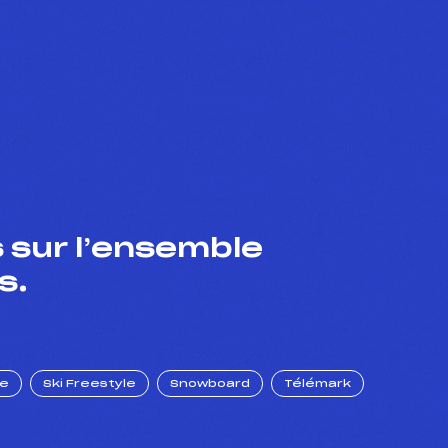
 sur l’ensemble
s.
ue
Ski Freestyle
Snowboard
Télémark