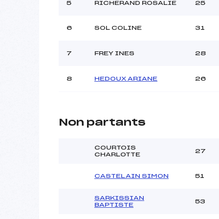
Ouvreurs C :
5
RICHERAND ROSALIE
25
Ouvreurs D :
Ouvreurs E :
6
SOL COLINE
31
Météo :
Neige :
7
FREY INES
28
Pénalité appliquée :
8
HEDOUX ARIANE
26
Catégorie :
Non partants
COURTOIS
27
CHARLOTTE
CASTELAIN SIMON
51
SARKISSIAN
53
BAPTISTE