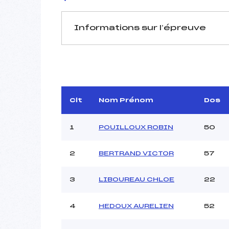
Informations sur l’épreuve
JURY DE COMPÉTITION
Délégué Technique :
CH
Arbitre :
Assistant :
Clt
Nom Prénom
Dos
Dir. Epreuve :
1
POUILLOUX ROBIN
50
2
BERTRAND VICTOR
57
MANCHE 1
Nombre de portes :
3
LIBOUREAU CHLOE
22
Heure de départ :
Traceur :
4
HEDOUX AURELIEN
52
Ouvreurs A :
Ouvreurs B :
G