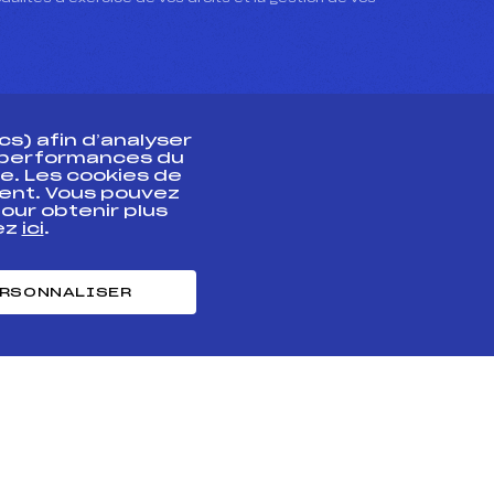
s) afin d’analyser
s performances du
e. Les cookies de
ent. Vous pouvez
athlète
our obtenir plus
uez
ici
.
t professionnel
e et chronométrage
RSONNALISER
nt des habiletés
ntialité
Cookies