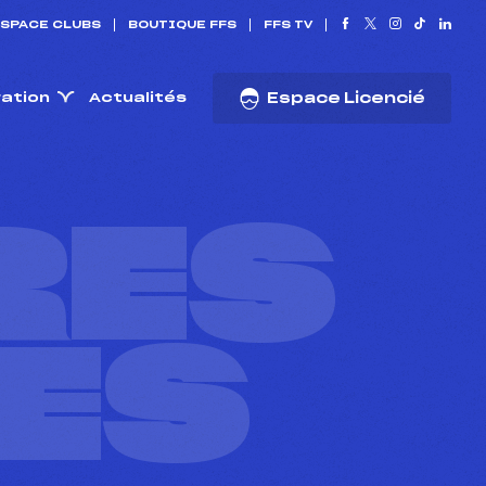
SPACE CLUBS
BOUTIQUE FFS
FFS TV
ration
Actualités
Espace Licencié
RES
ES