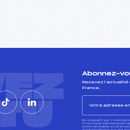
VEZ
Abonnez-vou
Recevez l’actualité 
France.
CTU
En cliquant sur « inscript
m’envoyer périodiquement
commerciales et promotio
d’informations sur les mo