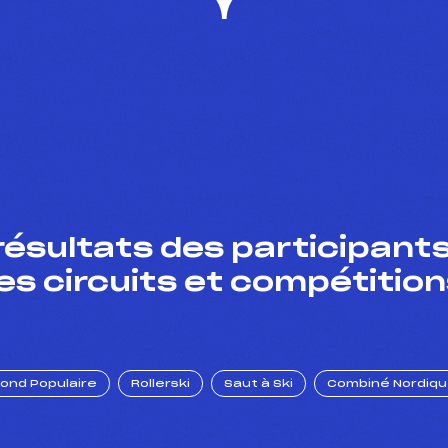
résultats des participants
es circuits et compétition
Fond Populaire
Rollerski
Saut à Ski
Combiné Nordiq