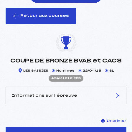
Retour aux courses
foi(s) le ski
COUPE DE BRONZE BVAB et CACS
LES SAISIES
Hommes
22/04/18
SL
ASAM1212.FFS
Informations sur l’épreuve
JURY DE COMPÉTITION
Imprimer
Délégué Technique :
MARIN LAMELLET
THIBAULT (SA)