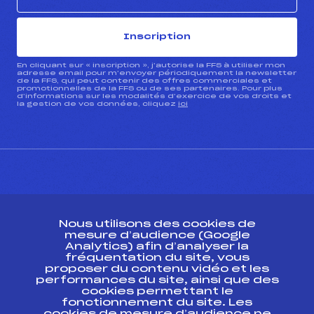
Inscription
En cliquant sur « inscription », j’autorise la FFS à utiliser mon
adresse email pour m’envoyer périodiquement la newsletter
de la FFS, qui peut contenir des offres commerciales et
promotionnelles de la FFS ou de ses partenaires. Pour plus
d’informations sur les modalités d’exercice de vos droits et
la gestion de vos données, cliquez
ici
CONTACT
Nous utilisons des cookies de
ESPACE PRESSE
mesure d’audience (Google
Analytics) afin d’analyser la
fréquentation du site, vous
Ressources
proposer du contenu vidéo et les
performances du site, ainsi que des
Pass’Neige
cookies permettant le
Projet sportif fédéral
fonctionnement du site. Les