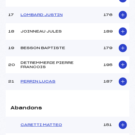
Température départ :
15
Température arrivée :
15
17
LOMBARD JUSTIN
176
Pénalité appliquée :
142.2000
18
JOINNEAU JULES
189
Catégorie :
U14
19
BESSON BAPTISTE
179
DETREMMERIE PIERRE
20
195
FRANCOIS
21
PERRIN LUCAS
187
Abandons
CARETTI MATTEO
151