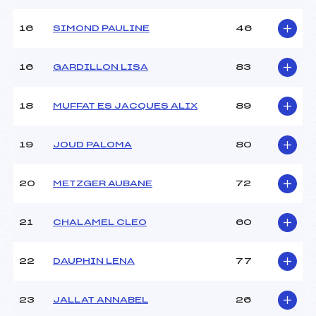
Pénalité appliquée :
50.0000
16
SIMOND PAULINE
46
Catégorie :
U16
16
GARDILLON LISA
83
18
MUFFAT ES JACQUES ALIX
89
19
JOUD PALOMA
80
20
METZGER AUBANE
72
21
CHALAMEL CLEO
60
22
DAUPHIN LENA
77
23
JALLAT ANNABEL
26