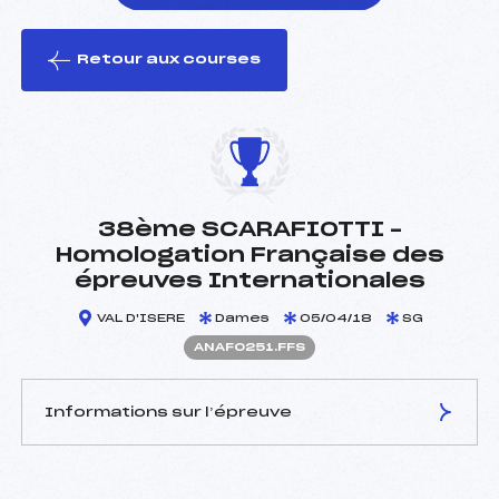
Retour aux courses
foi(s) le ski
38ème SCARAFIOTTI –
Homologation Française des
épreuves Internationales
VAL D'ISERE
Dames
05/04/18
SG
ANAF0251.FFS
Informations sur l’épreuve
JURY DE COMPÉTITION