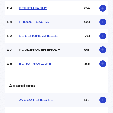
24
PERRIN FANNY
84
25
PROUST LAURA
90
26
DE SIMONE AMELIE
78
27
POULESQUEN ENOLA
58
28
BOROT SOFIANE
88
Abandons
AVOCAT EMELYNE
37