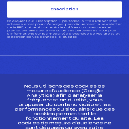
Inscription
En cliquant sur « inscription », j’autorise la FFS à utiliser mon
adresse email pour m’envoyer périodiquement la newsletter
de la FFS, qui peut contenir des offres commerciales et
promotionnelles de la FFS ou de ses partenaires. Pour plus
d’informations sur les modalités d’exercice de vos droits et
la gestion de vos données, cliquez
ici
CONTACT
Nous utilisons des cookies de
ESPACE PRESSE
mesure d’audience (Google
Analytics) afin d’analyser la
fréquentation du site, vous
Ressources
proposer du contenu vidéo et les
performances du site, ainsi que des
Pass’Neige
cookies permettant le
Projet sportif fédéral
fonctionnement du site. Les
cookies de mesure d’audience ne
Projet de performance fédéral
sont déposés qu’avec votre