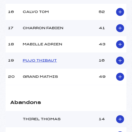
Ouvreurs D :
–
Ouvreurs E :
–
16
CALVO TOM
52
Température départ :
–
Température arrivée :
–
17
CHARRON FABIEN
41
Pénalité appliquée :
158.0100
18
MABILLE ADRIEN
43
Catégorie :
U14
19
PUJO THIBAUT
16
20
GRAND MATHIS
49
Abandons
THIREL THOMAS
14