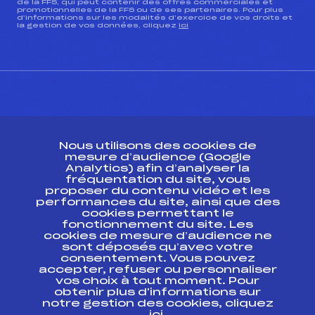
de la FFS, qui peut contenir des offres commerciales et
promotionnelles de la FFS ou de ses partenaires. Pour plus
d’informations sur les modalités d’exercice de vos droits et
la gestion de vos données, cliquez
ici
CONTACT
Nous utilisons des cookies de
ESPACE PRESSE
mesure d’audience (Google
Analytics) afin d’analyser la
fréquentation du site, vous
Ressources
proposer du contenu vidéo et les
performances du site, ainsi que des
Pass’Neige
cookies permettant le
Projet sportif fédéral
fonctionnement du site. Les
cookies de mesure d’audience ne
Projet de performance fédéral
sont déposés qu’avec votre
Antidopage
consentement. Vous pouvez
Pôle Développement, Formation, Suivi
accepter, refuser ou personnaliser
Scientifique
vos choix à tout moment. Pour
Listes ministérielles
obtenir plus d'informations sur
notre gestion des cookies, cliquez
Pôle vie de l’athlète