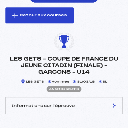
Retour aux courses
foi(s) le ski
LES GETS – COUPE DE FRANCE DU
JEUNE CITADIN (FINALE) –
GARCONS – U14
LES GETS
Hommes
31/03/18
SL
ANAM0156.FFS
Informations sur l’épreuve
JURY DE COMPÉTITION