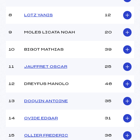
(MB)
Ouvreurs A :
LE ROY TRISTAN (MB)
Ouvreurs B :
BOUCHET LUCAS (MB)
8
LOTZ YANIS
12
Ouvreurs C :
–
Ouvreurs D :
–
9
MOLES LICATA NOAH
20
Ouvreurs E :
–
Météo :
BEAU
10
BIGOT MATHIAS
39
Neige :
MOLLE
11
JAUFFRET OSCAR
25
MANCHE 2
Nombre de portes :
39
12
DREYFUS MANOLO
46
Heure de départ :
12H14
Traceur :
COUTURIER GUILLAUME
13
DOQUIN ANTOINE
35
(MB)
Ouvreurs A :
ROCH NEIREY VICTOR
(MB)
14
OVIDE EDGAR
31
Ouvreurs B :
CHARPENTIER FLORENT
(MB)
Ouvreurs C :
–
15
OLLIER FREDERIC
36