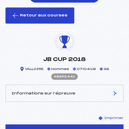
Retour aux courses
foi(s) le ski
JB CUP 2018
VALLOIRE
Hommes
07/04/18
GS
ASAM1441
Informations sur l’épreuve
JURY DE COMPÉTITION
Imprimer
Délégué Technique :
–
Arbitre :
SILVESTRE PASCAL (SA)