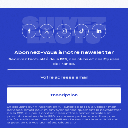
SUIVEZ
L'ACTU
Abonnez-vous à notre newsletter
Recevez l’actualité de la FFS, des clubs et des Équipes
de France.
Inscription
En cliquant sur « inscription », j’autorise la FFS à utiliser mon
adresse email pour m’envoyer périodiquement la newsletter
de la FFS, qui peut contenir des offres commerciales et
promotionnelles de la FFS ou de ses partenaires. Pour plus
d’informations sur les modalités d’exercice de vos droits et
la gestion de vos données, cliquez
ici