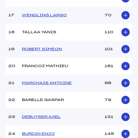
17
WENDLING LARGO
70
Pénalité appliquée :
–
Catégorie :
U8
18
TALLAA YANIS
110
19
ROBERT SIMEON
101
20
FRANCOZ MATHIEU
161
21
MARCHAIS ANTOINE
98
22
BARELLE GASPAR
79
23
DEBUYSER AXEL
131
24
BURDIN ENZO
145