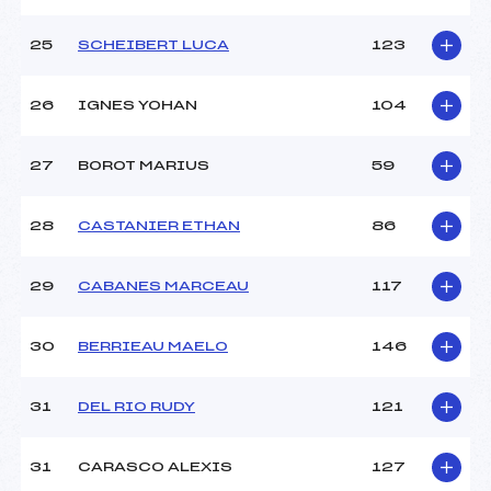
25
SCHEIBERT LUCA
123
26
IGNES YOHAN
104
27
BOROT MARIUS
59
28
CASTANIER ETHAN
86
29
CABANES MARCEAU
117
30
BERRIEAU MAELO
146
31
DEL RIO RUDY
121
31
CARASCO ALEXIS
127