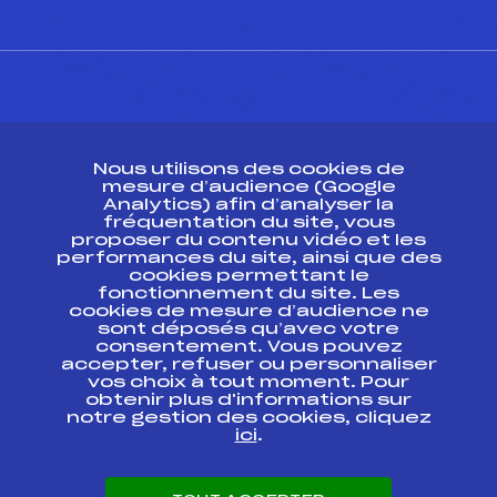
CONTACT
Nous utilisons des cookies de
ESPACE PRESSE
mesure d’audience (Google
Analytics) afin d’analyser la
fréquentation du site, vous
Ressources
proposer du contenu vidéo et les
performances du site, ainsi que des
Pass’Neige
cookies permettant le
Projet sportif fédéral
fonctionnement du site. Les
cookies de mesure d’audience ne
Projet de performance fédéral
sont déposés qu’avec votre
Antidopage
consentement. Vous pouvez
Pôle Développement, Formation, Suivi
accepter, refuser ou personnaliser
Scientifique
vos choix à tout moment. Pour
Listes ministérielles
obtenir plus d'informations sur
notre gestion des cookies, cliquez
Pôle vie de l’athlète
ici
.
Enseignement professionnel
Informatique et chronométrage
Circuits