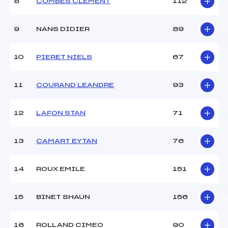
Ouvreurs B :
–
8
COMBES CLEMENT
112
Ouvreurs C :
–
Ouvreurs D :
–
9
NANS DIDIER
89
Ouvreurs E :
–
Météo :
BEAU
10
PIERET NIELS
67
Neige :
DAMEE
11
COURAND LEANDRE
93
MANCHE 2
Nombre de portes :
–
12
LAFON STAN
71
Heure de départ :
11H
Traceur :
SEYVE RENE (SA)
13
CAMART EYTAN
76
Ouvreurs A :
GRANGE JEAN BAPTISTE
(SA)
Ouvreurs B :
–
14
ROUX EMILE
151
Ouvreurs C :
–
Ouvreurs D :
–
15
BINET SHAUN
156
Ouvreurs E :
–
Température départ :
-1°
Température arrivée :
0°
16
ROLLAND CIMEO
90