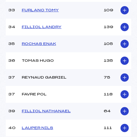
33
FURLANO TOMY
109
34
FILLIOL LANDRY
139
35
ROCHAS ENAK
105
36
TOMAS HUGO
135
37
REYNAUD GABRIEL
75
37
FAVRE POL
118
39
FILLIOL NATHANAEL
64
40
LAUPER NILS
111