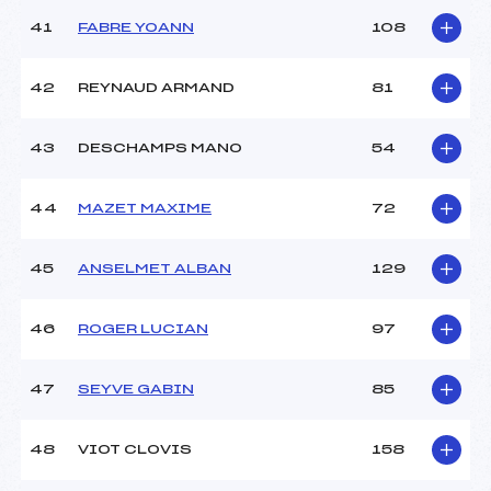
41
FABRE YOANN
108
42
REYNAUD ARMAND
81
43
DESCHAMPS MANO
54
44
MAZET MAXIME
72
45
ANSELMET ALBAN
129
46
ROGER LUCIAN
97
47
SEYVE GABIN
85
48
VIOT CLOVIS
158