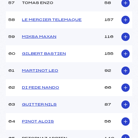
57
TOMAS ENZO
58
58
LE MERCIER TELEMAQUE
157
59
MIKSA MAXAN
116
60
GILBERT BASTIEN
155
61
MARTINOT LEO
92
62
DI FEDE NANDO
66
63
GUITTER NILS
87
64
PINOT ALOIS
56