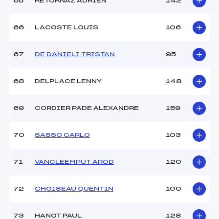
65
RETORNAZ ADRIEN
142
66
LACOSTE LOUIS
106
67
DE DANIELI TRISTAN
95
68
DELPLACE LENNY
148
69
CORDIER PADE ALEXANDRE
159
70
SASSO CARLO
103
71
VANCLEEMPUT AROD
120
72
CHOISEAU QUENTIN
100
73
HANOT PAUL
128