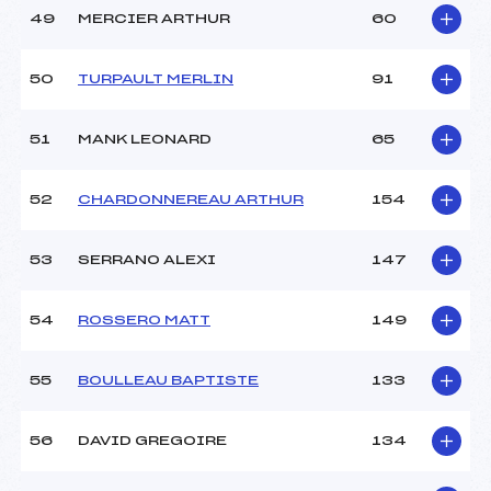
49
MERCIER ARTHUR
60
50
TURPAULT MERLIN
91
51
MANK LEONARD
65
52
CHARDONNEREAU ARTHUR
154
53
SERRANO ALEXI
147
54
ROSSERO MATT
149
55
BOULLEAU BAPTISTE
133
56
DAVID GREGOIRE
134