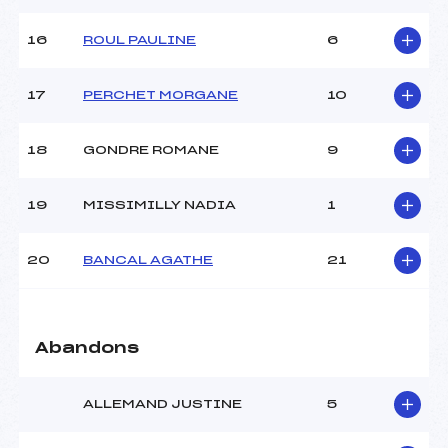
Pénalité appliquée :
98.7500
16
ROUL PAULINE
6
Catégorie :
U18->Mas
17
PERCHET MORGANE
10
18
GONDRE ROMANE
9
19
MISSIMILLY NADIA
1
20
BANCAL AGATHE
21
Abandons
ALLEMAND JUSTINE
5