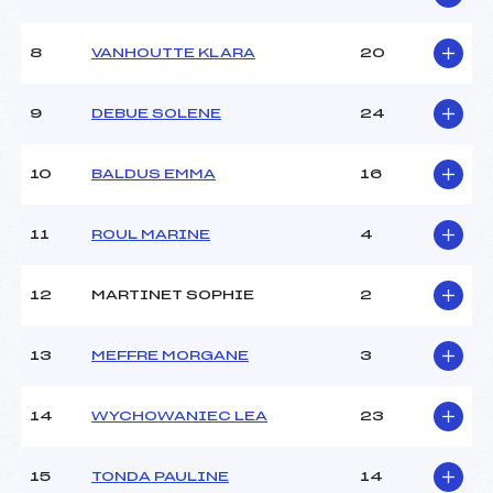
Ouvreurs B :
–
Ouvreurs C :
–
8
VANHOUTTE KLARA
20
Ouvreurs D :
–
Ouvreurs E :
–
Météo :
JOUR BLANC
9
DEBUE SOLENE
24
Neige :
BONNE
10
BALDUS EMMA
16
MANCHE 2
11
ROUL MARINE
4
Nombre de portes :
38
Heure de départ :
12H02
Traceur :
ALBERGE PHILIPPE (AP)
12
MARTINET SOPHIE
2
Ouvreurs A :
–
Ouvreurs B :
–
13
MEFFRE MORGANE
3
Ouvreurs C :
–
Ouvreurs D :
–
Ouvreurs E :
–
14
WYCHOWANIEC LEA
23
Température départ :
5
Température arrivée :
–
15
TONDA PAULINE
14