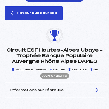
Retour aux courses
foi(s) le ski
Circuit ESF Hautes-Alpes Ubaye –
Trophée Banque Populaire
Auvergne Rhône Alpes DAMES
MOLINES ST VERAN
Dames
18/03/18
GS
AAPF0423.FFS
Informations sur l’épreuve
JURY DE COMPÉTITION