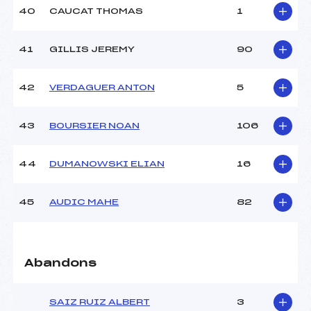
40
CAUCAT THOMAS
1
41
GILLIS JEREMY
90
42
VERDAGUER ANTON
5
43
BOURSIER NOAN
106
44
DUMANOWSKI ELIAN
16
45
AUDIC MAHE
82
Abandons
SAIZ RUIZ ALBERT
3