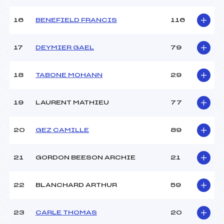
16
BENEFIELD FRANCIS
116
Pénalité appliquée :
183.1000
Catégorie :
U12
17
DEYMIER GAEL
79
18
TABONE MOHANN
29
19
LAURENT MATHIEU
77
20
GEZ CAMILLE
89
21
GORDON BEESON ARCHIE
21
22
BLANCHARD ARTHUR
59
23
CARLE THOMAS
20