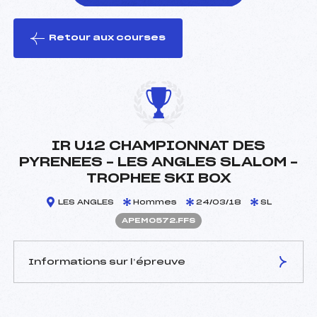
Retour aux courses
foi(s) le ski
IR U12 CHAMPIONNAT DES
PYRENEES – LES ANGLES SLALOM –
TROPHEE SKI BOX
LES ANGLES
Hommes
24/03/18
SL
APEM0572.FFS
Informations sur l’épreuve
JURY DE COMPÉTITION