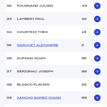
32
POUGNAND JULIEN
49
33
LAMBERT PAUL
32
34
COUSTEIX THEO
18
35
GASQUET ALEXANDRE
2
36
DUPINAY NOAM
65
37
SERIGNAC JOSEPH
86
38
BLASCO FLAVIEN
22
39
XANCHO GOMEZ YOANN
69