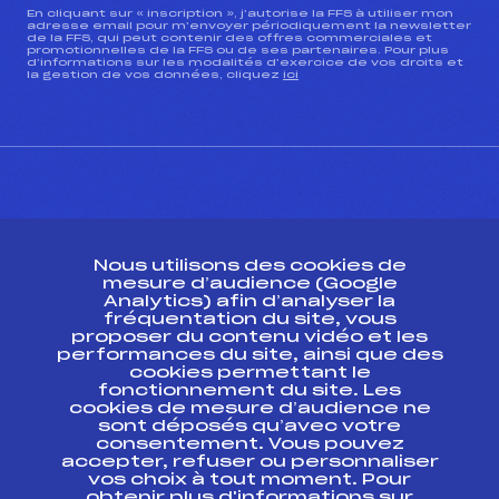
En cliquant sur « inscription », j’autorise la FFS à utiliser mon
adresse email pour m’envoyer périodiquement la newsletter
de la FFS, qui peut contenir des offres commerciales et
promotionnelles de la FFS ou de ses partenaires. Pour plus
d’informations sur les modalités d’exercice de vos droits et
la gestion de vos données, cliquez
ici
CONTACT
Nous utilisons des cookies de
ESPACE PRESSE
mesure d’audience (Google
Analytics) afin d’analyser la
fréquentation du site, vous
Ressources
proposer du contenu vidéo et les
performances du site, ainsi que des
Pass’Neige
cookies permettant le
Projet sportif fédéral
fonctionnement du site. Les
cookies de mesure d’audience ne
Projet de performance fédéral
sont déposés qu’avec votre
Antidopage
consentement. Vous pouvez
Pôle Développement, Formation, Suivi
accepter, refuser ou personnaliser
Scientifique
vos choix à tout moment. Pour
Listes ministérielles
obtenir plus d'informations sur