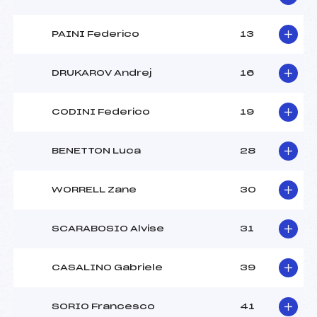
PAINI Federico
13
DRUKAROV Andrej
16
CODINI Federico
19
BENETTON Luca
28
WORRELL Zane
30
SCARABOSIO Alvise
31
CASALINO Gabriele
39
SORIO Francesco
41