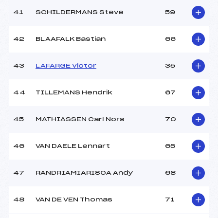
41
SCHILDERMANS Steve
59
42
BLAAFALK Bastian
66
43
LAFARGE Victor
35
44
TILLEMANS Hendrik
67
45
MATHIASSEN Carl Nors
70
46
VAN DAELE Lennart
65
47
RANDRIAMIARISOA Andy
68
48
VAN DE VEN Thomas
71