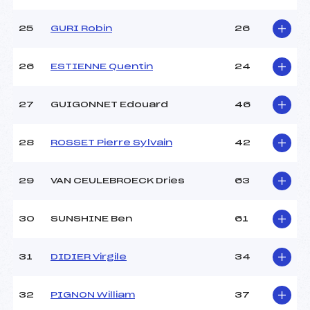
25
GURI Robin
26
26
ESTIENNE Quentin
24
27
GUIGONNET Edouard
46
28
ROSSET Pierre Sylvain
42
29
VAN CEULEBROECK Dries
63
30
SUNSHINE Ben
61
31
DIDIER Virgile
34
32
PIGNON William
37