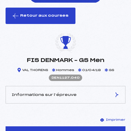
Retour aux courses
foi(s) le ski
FIS DENMARK – GS Men
VAL THORENS
Hommes
01/04/18
GS
DEN1127.040
Informations sur l’épreuve
JURY DE COMPÉTITION
Imprimer
Délégué Technique :
BERRY SUSAN (GBR)
Arbitre :
BERNARD JUSTIN (FRA)