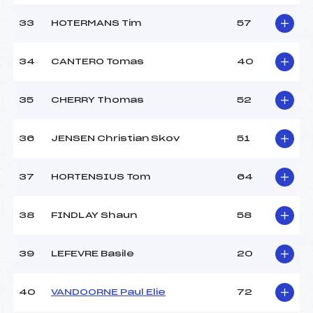
33
HOTERMANS Tim
57
34
CANTERO Tomas
40
35
CHERRY Thomas
52
36
JENSEN Christian Skov
51
37
HORTENSIUS Tom
64
38
FINDLAY Shaun
58
39
LEFEVRE Basile
20
40
VANDOORNE Paul Elie
72