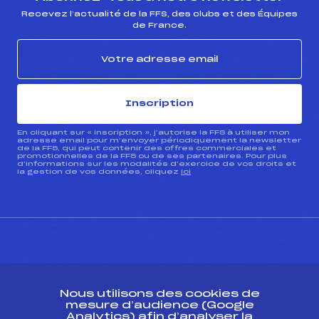
Recevez l’actualité de la FFS, des clubs et des Équipes
de France.
Inscription
En cliquant sur « inscription », j’autorise la FFS à utiliser mon
adresse email pour m’envoyer périodiquement la newsletter
de la FFS, qui peut contenir des offres commerciales et
promotionnelles de la FFS ou de ses partenaires. Pour plus
d’informations sur les modalités d’exercice de vos droits et
la gestion de vos données, cliquez
ici
CONTACT
Nous utilisons des cookies de
ESPACE PRESSE
mesure d’audience (Google
Analytics) afin d’analyser la