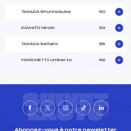
TAKADA Shunnosuke
50
KAWATO Hiroki
53
TAKADA Seitaro
55
MARCHETTI Umberto
62
SUIVEZ
L'ACTU
Abonnez-vous à notre newsletter