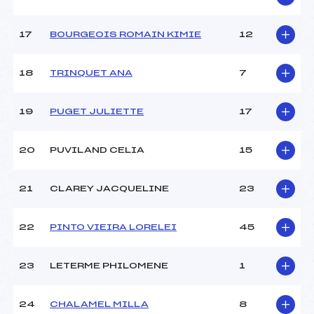
Pénalité appliquée :
–
17
BOURGEOIS ROMAIN KIMIE
12
Catégorie :
U8+U10
18
TRINQUET ANA
7
19
PUGET JULIETTE
17
20
PUVILAND CELIA
15
21
CLAREY JACQUELINE
23
22
PINTO VIEIRA LORELEI
45
23
LETERME PHILOMENE
1
24
CHALAMEL MILLA
8