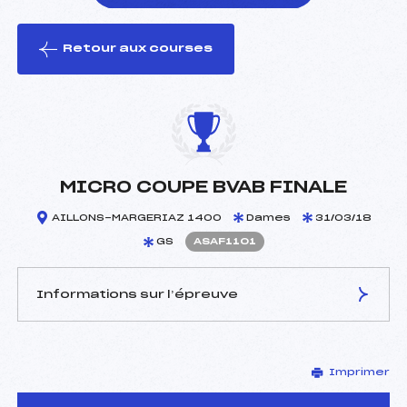
Retour aux courses
foi(s) le ski
MICRO COUPE BVAB FINALE
AILLONS-MARGERIAZ 1400
Dames
31/03/18
GS
ASAF1101
Informations sur l’épreuve
JURY DE COMPÉTITION
Imprimer
Délégué Technique :
–
Arbitre :
BRUNIER OCEANE (SA)