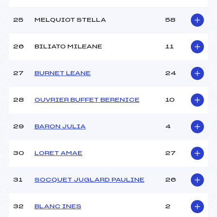
25
MELQUIOT STELLA
58
26
BILIATO MILEANE
11
27
BURNET LEANE
24
28
OUVRIER BUFFET BERENICE
10
29
BARON JULIA
4
30
LORET AMAE
27
31
SOCQUET JUGLARD PAULINE
26
32
BLANC INES
2