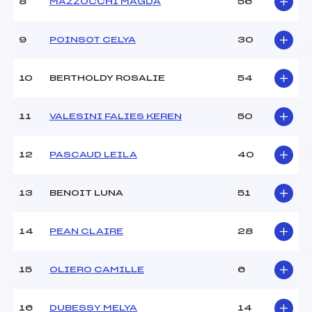
8
MAZZOCCHI MAGDA
56
Ouvreurs C :
–
Ouvreurs D :
–
Ouvreurs E :
–
9
POINSOT CELYA
30
Météo :
SOLEIL
Neige :
–
10
BERTHOLDY ROSALIE
54
MANCHE 2
11
VALESINI FALIES KEREN
50
Nombre de portes :
20
Heure de départ :
11H45
12
PASCAUD LEILA
40
Traceur :
GALENE PIERRE DAMIEN
(SA)
13
BENOIT LUNA
51
Ouvreurs A :
CHALAMEL LOIS (SA)
Ouvreurs B :
–
Ouvreurs C :
–
14
PEAN CLAIRE
28
Ouvreurs D :
–
Ouvreurs E :
–
15
OLIERO CAMILLE
6
Température départ :
–
Température arrivée :
+1
16
DUBESSY MELYA
14