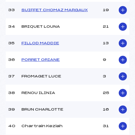
33
SUIFFET CHOMAZ MARGAUX
19
34
BRIQUET LOUNA
21
35
FILLOD MADDIE
13
36
PORRET ORIANE
9
37
FROMAGET LUCE
3
38
RENOU ILINIA
25
39
BRUN CHARLOTTE
16
40
Chartrain Keziah
31