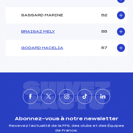
SASSARD MARINE
52
BRAISAZ MELY
55
GODARD HACELIA
57
SUIVEZ
L'ACTU
Abonnez-vous à notre newsletter
Recevez l’actualité de la FFS, des clubs et des Équipes
de France.