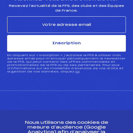
Recevez l’actualité de la FFS, des clubs et des Équipes
de France.
Inscription
En cliquant sur « inscription », j’autorise la FFS à utiliser mon
adresse email pour m’envoyer périodiquement la newsletter
de la FFS, qui peut contenir des offres commerciales et
promotionnelles de la FFS ou de ses partenaires. Pour plus
d’informations sur les modalités d’exercice de vos droits et
la gestion de vos données, cliquez
ici
CONTACT
Nous utilisons des cookies de
ESPACE PRESSE
mesure d’audience (Google
Analytics) afin d’analyser la