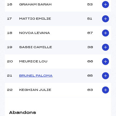
Pénalité appliquée :
–
16
GRAHAM SARAH
53
Catégorie :
U16
17
MATTIO EMILIE
51
18
NOVOA LEVANA
67
19
SASSI CAMILLE
38
20
MEURICE LOU
66
21
BRUNEL PALOMA
65
22
KEGHIAN JULIE
63
Abandons