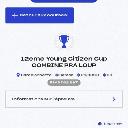
Retour aux courses
foi(s) le ski
12eme Young Citizen Cup
COMBINE PRA LOUP
Barcelonnette
Dames
23/03/18
SC
FRA6762.997
Informations sur l’épreuve
JURY DE COMPÉTITION
Imprimer
Délégué Technique :
CUCHE DIDIER (FRA)