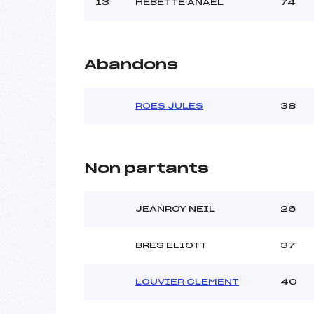
13
HEBETTE ANAEL
74
Abandons
ROES JULES
38
Non partants
JEANROY NEIL
26
BRES ELIOTT
37
LOUVIER CLEMENT
40