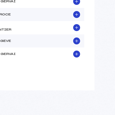
 GERVAI
EROCE
NTIER
EGEVE
 GERVAI