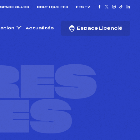
SPACE CLUBS
BOUTIQUE FFS
FFS TV
ration
Actualités
Espace Licencié
RES
ES