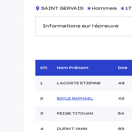
SAINT GERVAIS
Hommes
17
Informations sur l’épreuve
JURY DE COMPÉTITION
Délégué Technique :
FER
Arbitre :
M
Assistant :
Clt
Nom Prénom
Dos
Dir. Epreuve :
LAU
1
LACOSTE ETIENNE
49
2
BATLE RAPHAEL
42
MANCHE 1
Nombre de portes :
3
FEIGE TITOUAN
54
Heure de départ :
Traceur :
4
DUFAYT YANN
63
Ouvreurs A :
MOLL