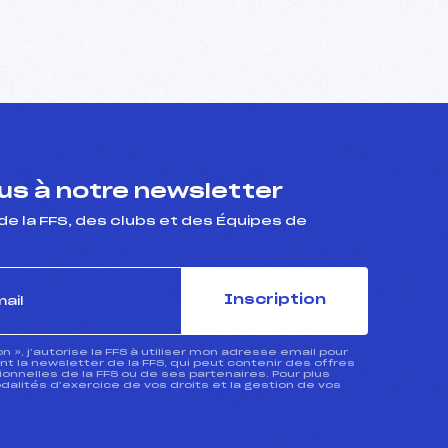
s à notre newsletter
de la FFS, des clubs et des Équipes de
Inscription
ion », j’autorise la FFS à utiliser mon adresse email pour
 la newsletter de la FFS, qui peut contenir des offres
nnelles de la FFS ou de ses partenaires. Pour plus
dalités d’exercice de vos droits et la gestion de vos