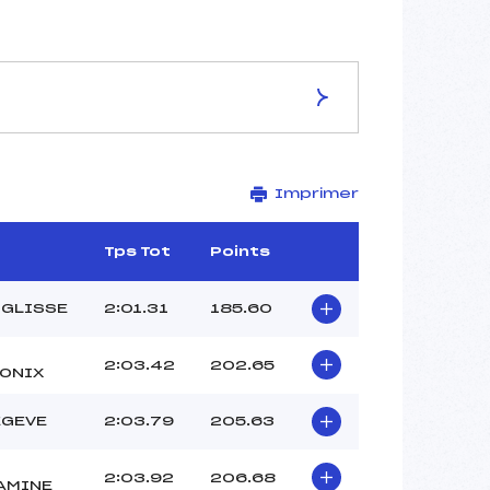
ES DE LA PISTE
Imprimer
EPAULE DU MT JOLY
1780
1500
Tps Tot
Points
280
2782/12/11
IGLISSE
2:01.31
185.60
2:03.42
202.65
ONIX
40
EGEVE
2:03.79
205.63
11H30
TUAZ ROLAND (MB)
2:03.92
206.68
MOLLARD VALENTINO (MB)
AMINE