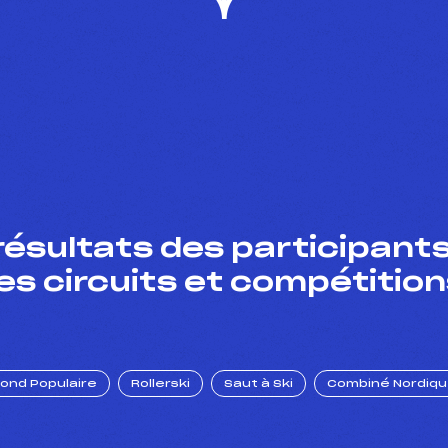
résultats des participants
es circuits et compétition
Fond Populaire
Rollerski
Saut à Ski
Combiné Nordiq