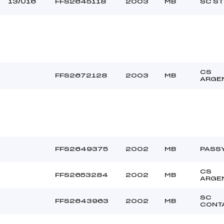
13/U16
FFS2645118
2003
MB
SC ST
CS
FFS2672128
2003
MB
ARGE
FFS2649375
2002
MB
PASS
CS
FFS2653284
2002
MB
ARGE
SC
FFS2643963
2002
MB
CONT