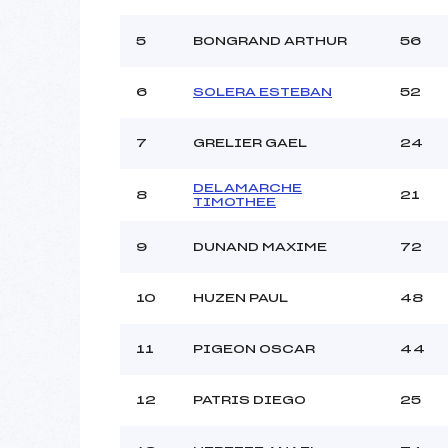
Ouvreurs B :
B
5
BONGRAND ARTHUR
56
Ouvreurs C :
Ouvreurs D :
6
SOLERA ESTEBAN
52
Ouvreurs E :
Météo :
N
7
GRELIER GAEL
24
Neige :
DELAMARCHE
8
21
TIMOTHEE
Pénalité appliquée :
Catégorie :
9
DUNAND MAXIME
72
10
HUZEN PAUL
48
11
PIGEON OSCAR
44
12
PATRIS DIEGO
25