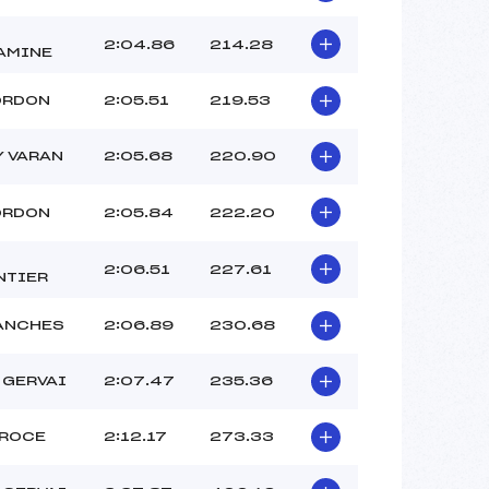
BOUTROUELLE GIRAULT
PAULINE (MB)
2:04.86
214.28
AMINE
LEGON ANTOINE (MB)
LAURENT LOU (MB)
ORDON
2:05.51
219.53
–
 :
1
Y VARAN
2:05.68
220.90
 :
2
ORDON
2:05.84
222.20
2:06.51
227.61
NTIER
ANCHES
2:06.89
230.68
 GERVAI
2:07.47
235.36
EROCE
2:12.17
273.33