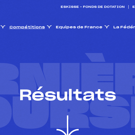
ESKISSE – FONDS DE DOTATION
E
Compétitions
Equipes de France
La Fédé
RNIÈ
Résultats
OURS