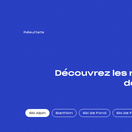
Résultats
Découvrez les 
d
Ski Alpin
Biathlon
Ski de Fond
Ski de 