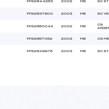
FFS2644253
2002
MB
SC ST
FFS2637800
2003
MB
SC V
CS
FFS2650043
2002
MB
ARGE
FFS2657052
2003
MB
CS M
FFS2649975
2003
MB
SC ST