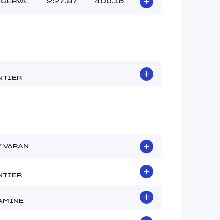
 GERVAI
2:27.87
400.16
NTIER
Y VARAN
NTIER
AMINE