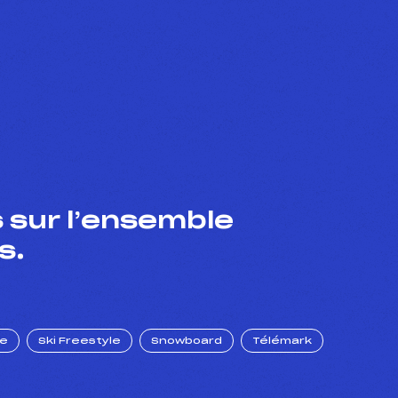
 sur l’ensemble
s.
ue
Ski Freestyle
Snowboard
Télémark