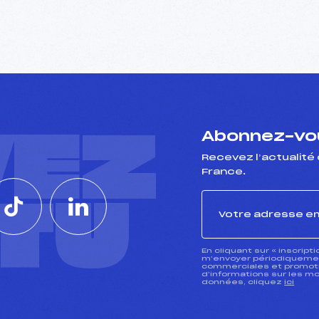
VEZ
Abonnez-vou
Recevez l’actualité 
France.
CTU
En cliquant sur « inscript
m’envoyer périodiquement
commerciales et promotio
d’informations sur les mo
données, cliquez
ici