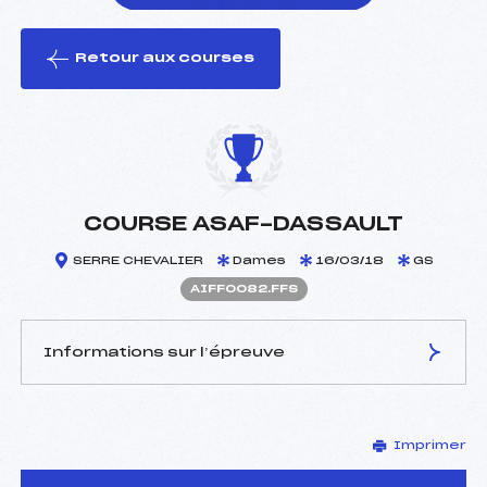
Retour aux courses
foi(s) le ski
COURSE ASAF-DASSAULT
SERRE CHEVALIER
Dames
16/03/18
GS
AIFF0082.FFS
Informations sur l’épreuve
JURY DE COMPÉTITION
Imprimer
Délégué Technique :
FAURE THIERRY (IF)
Arbitre :
LE LANN PASCAL (IF)