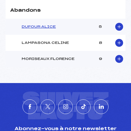
Ouvreurs D :
–
Ouvreurs E :
–
Abandons
Météo :
BEAU
Neige :
DOUCE
DUFOUR ALICE
5
MANCHE 2
LAMPASONA CELINE
8
Nombre de portes :
35
Heure de départ :
12H50
MORISEAUX FLORENCE
9
Traceur :
TIREAU SYLVAIN (AP)
Ouvreurs A :
GALDI THEO (AP)
Ouvreurs B :
–
Ouvreurs C :
–
Ouvreurs D :
–
SUIVEZ
Ouvreurs E :
–
Température départ :
-2°C
L'ACTU
Température arrivée :
-2°C
Abonnez-vous à notre newsletter
Pénalité appliquée :
132.9500