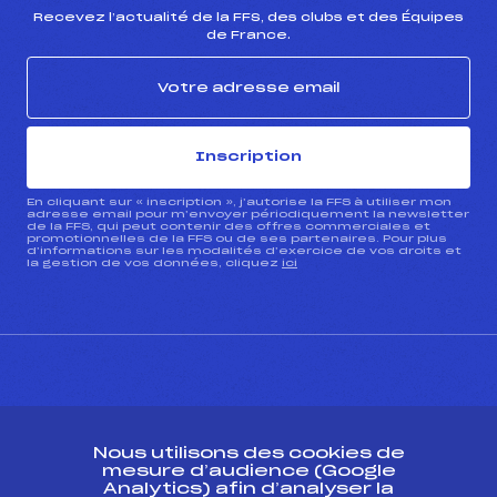
Catégorie :
U18->Mas
Recevez l’actualité de la FFS, des clubs et des Équipes
de France.
Inscription
En cliquant sur « inscription », j’autorise la FFS à utiliser mon
adresse email pour m’envoyer périodiquement la newsletter
de la FFS, qui peut contenir des offres commerciales et
promotionnelles de la FFS ou de ses partenaires. Pour plus
d’informations sur les modalités d’exercice de vos droits et
la gestion de vos données, cliquez
ici
CONTACT
Nous utilisons des cookies de
ESPACE PRESSE
mesure d’audience (Google
Analytics) afin d’analyser la