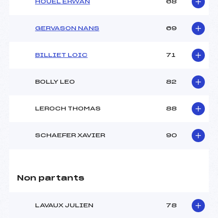
HOUEL ERWAN
68
GERVASON NANS
69
BILLIET LOIC
71
BOLLY LEO
82
LEROCH THOMAS
88
SCHAEFER XAVIER
90
Non partants
LAVAUX JULIEN
78