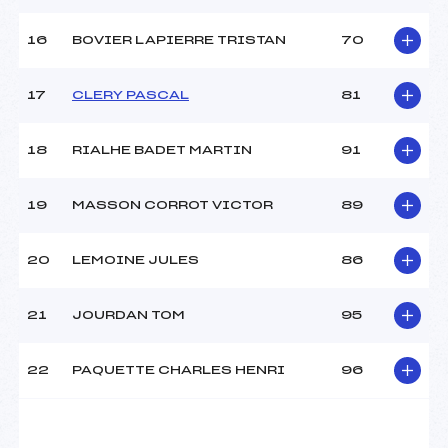
Température arrivée :
-2
16
BOVIER LAPIERRE TRISTAN
70
Pénalité appliquée :
97.6400
17
CLERY PASCAL
81
Catégorie :
U18->Mas
18
RIALHE BADET MARTIN
91
19
MASSON CORROT VICTOR
89
20
LEMOINE JULES
86
21
JOURDAN TOM
95
22
PAQUETTE CHARLES HENRI
96