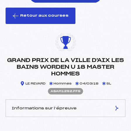
Retour aux courses
foi(s) le ski
GRAND PRIX DE LA VILLE D'AIX LES
BAINS WORDEN U 18 MASTER
HOMMES
LE REVARD
Hommes
04/03/18
SL
ASAM1292.FFS
Informations sur l’épreuve
JURY DE COMPÉTITION