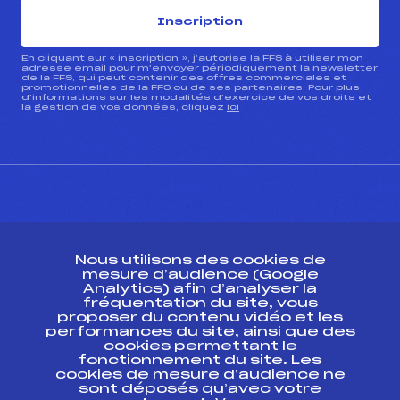
Inscription
En cliquant sur « inscription », j’autorise la FFS à utiliser mon
adresse email pour m’envoyer périodiquement la newsletter
de la FFS, qui peut contenir des offres commerciales et
promotionnelles de la FFS ou de ses partenaires. Pour plus
d’informations sur les modalités d’exercice de vos droits et
la gestion de vos données, cliquez
ici
CONTACT
Nous utilisons des cookies de
ESPACE PRESSE
mesure d’audience (Google
Analytics) afin d’analyser la
fréquentation du site, vous
Ressources
proposer du contenu vidéo et les
performances du site, ainsi que des
Pass’Neige
cookies permettant le
Projet sportif fédéral
fonctionnement du site. Les
cookies de mesure d’audience ne
Projet de performance fédéral
sont déposés qu’avec votre
Antidopage