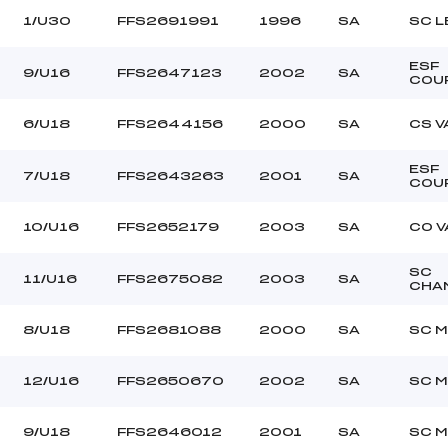
1/U30
FFS2691991
1996
SA
SC L
ESF
9/U16
FFS2647123
2002
SA
COU
6/U18
FFS2644156
2000
SA
CS 
ESF
7/U18
FFS2643263
2001
SA
COU
10/U16
FFS2652179
2003
SA
CO V
SC
11/U16
FFS2675082
2003
SA
CHA
8/U18
FFS2681088
2000
SA
SC M
12/U16
FFS2650670
2002
SA
SC M
9/U18
FFS2646012
2001
SA
SC M