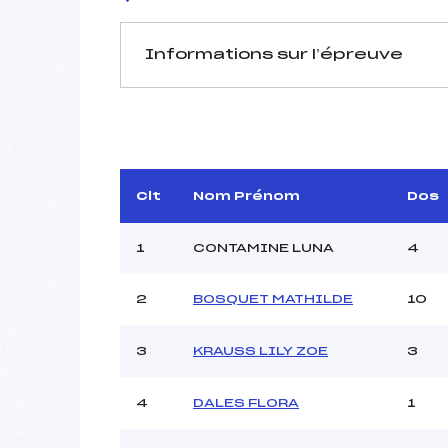
Informations sur l’épreuve
JURY DE COMPÉTITION
Délégué Technique :
Arbitre :
Assistant :
Clt
Nom Prénom
Dos
Dir. Epreuve :
B
1
CONTAMINE LUNA
4
2
BOSQUET MATHILDE
10
MANCHE 1
3
KRAUSS LILY ZOE
3
Nombre de portes :
Heure de départ :
Traceur :
4
DALES FLORA
1
Ouvreurs A :
Ouvreurs B :