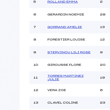
5
ROLLAND EMMA
2
Ouvreurs C :
Ouvreurs D :
6
GERARDIN NOEMIE
28
Ouvreurs E :
Météo :
7
GORRAND AMELIE
13
Neige :
8
FORESTIER LOUISE
12
Pénalité appliquée :
Catégorie :
9
STERVINOU LILI ROSE
9
10
GIROUSSE FLORE
20
TORRES MARTINEZ
11
19
JULIE
12
VERA ZOE
6
13
CLAVEL COLINE
23