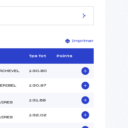
ES DE LA PISTE
Imprimer
STADE DE SLALOM DU BOUC
BLANC
1840
Tps Tot
Points
1690
150
RCHEVEL
1:30.80
3010/03/13
ERIBEL
1:30.97
1:31.68
43
UIRES
–
SALLES JULIEN (SA)
1:32.02
UIRES
VION FREDDY (SA)
VAN VLOTEN ROBERT (SA)