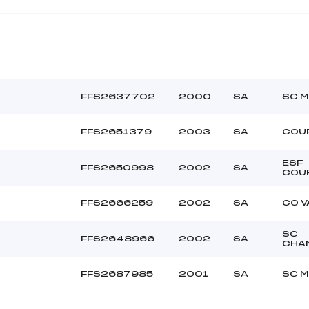
FFS2637702
2000
SA
SC M
FFS2651379
2003
SA
COU
ESF
FFS2650998
2002
SA
COU
FFS2666259
2002
SA
CO V
SC
FFS2648966
2002
SA
CHA
FFS2687985
2001
SA
SC M