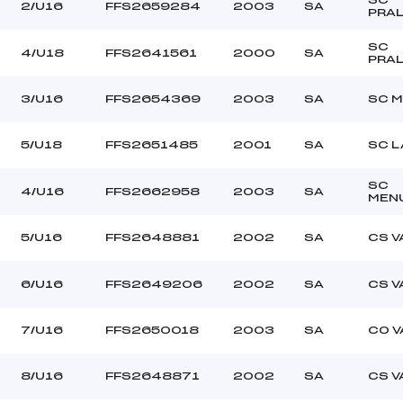
2/U16
FFS2659284
2003
SA
PRA
ARCOUS ALIZEE (SA)
Ouvreurs C :
SPENCE JAKE (SA)
Ouvreurs D :
SC
4/U18
FFS2641561
2000
SA
PRA
–
Ouvreurs E :
NUAGEUX
Température départ
3/U16
FFS2654369
2003
SA
SC M
FRAICHE
Température arrivée
5/U18
FFS2651485
2001
SA
SC L
–
U16->Mas
SC
4/U16
FFS2662958
2003
SA
MEN
5/U16
FFS2648881
2002
SA
CS 
6/U16
FFS2649206
2002
SA
CS 
7/U16
FFS2650018
2003
SA
CO V
8/U16
FFS2648871
2002
SA
CS 