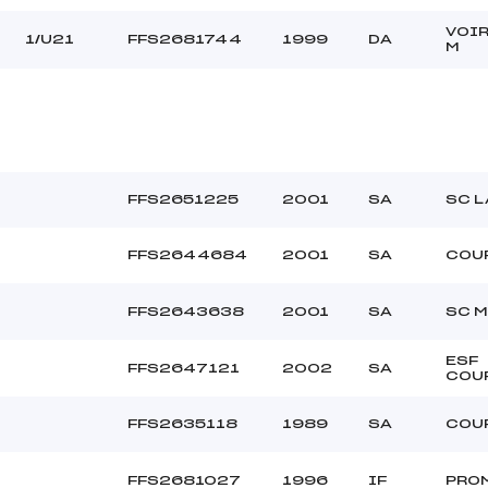
VOIR
1/U21
FFS2681744
1999
DA
M
FFS2651225
2001
SA
SC L
FFS2644684
2001
SA
COU
FFS2643638
2001
SA
SC M
ESF
FFS2647121
2002
SA
COU
FFS2635118
1989
SA
COU
FFS2681027
1996
IF
PRO