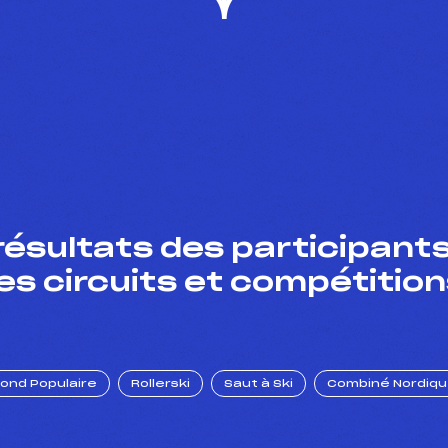
résultats des participants
es circuits et compétition
Fond Populaire
Rollerski
Saut à Ski
Combiné Nordiq