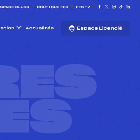
SPACE CLUBS
BOUTIQUE FFS
FFS TV
ration
Actualités
Espace Licencié
RES
ES