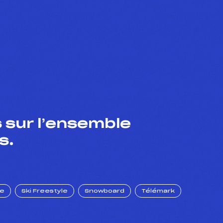
 sur l’ensemble
s.
ue
Ski Freestyle
Snowboard
Télémark