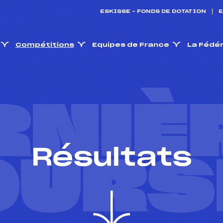
ESKISSE – FONDS DE DOTATION
E
Compétitions
Equipes de France
La Fédé
RNIÈ
Résultats
OURS