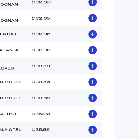
1:32.08
LOGNAN
MACHET AMELIE (SA)
MARTIN LIZZIE (SA)
1:32.65
LOGNAN
–
 :
-2°C
ERIBEL
1:32.86
 :
-1°C
A TANIA
1:32.92
1:33.50
UIRES
VALMOREL
1:33.56
VALMOREL
1:33.69
AL THO
1:35.03
VALMOREL
1:35.56