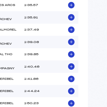
ES ARCS
1:35.57
1:35.91
RCHEV
VALMOREL
1:37.49
1:39.08
RCHEV
AL THO
1:39.85
1:40.46
MPAGNY
ERIBEL
1:41.86
ERIBEL
1:44.24
ERIBEL
1:50.23