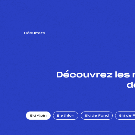
Résultats
Découvrez les 
d
Ski Alpin
Biathlon
Ski de Fond
Ski de 