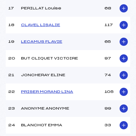
Température départ :
6
17
PERILLAT Louise
68
Température arrivée :
6
18
CLAVEL LISALIE
117
Pénalité appliquée :
–
Catégorie :
U12
19
LECAMUS FLAVIE
65
20
BUT CLIQUET VICTOIRE
97
21
JONCHERAY ELINE
74
22
PRISER MORAND LINA
105
23
ANONYME ANONYME
99
24
BLANCHOT EMMA
33