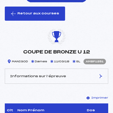
Retour aux courses
foi(s) le ski
COUPE DE BRONZE U 12
MANIGOD
Dames
11/03/18
SL
AMBF1251
Informations sur l’épreuve
JURY DE COMPÉTITION
Imprimer
Délégué Technique :
BOUCLIER PIERRE (MB)
Arbitre :
GARIN ALEXIS (MB)
Assistant :
–
Clt
Nom Prénom
Dos