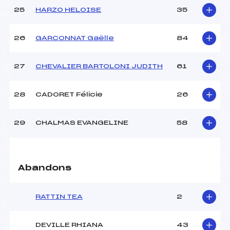
25
HARZO HELOISE
35
26
GARCONNAT Gaëlle
84
27
CHEVALIER BARTOLONI JUDITH
61
28
CADORET Félicie
26
29
CHALMAS EVANGELINE
58
Abandons
RATTIN TEA
2
DEVILLE RHIANA
43