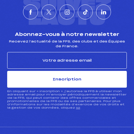
SUIVEZ
L'ACTU
Abonnez-vous à notre newsletter
Recevez l’actualité de la FFS, des clubs et des Équipes
de France.
Inscription
En cliquant sur « inscription », j’autorise la FFS à utiliser mon
adresse email pour m’envoyer périodiquement la newsletter
de la FFS, qui peut contenir des offres commerciales et
promotionnelles de la FFS ou de ses partenaires. Pour plus
d’informations sur les modalités d’exercice de vos droits et
la gestion de vos données, cliquez
ici