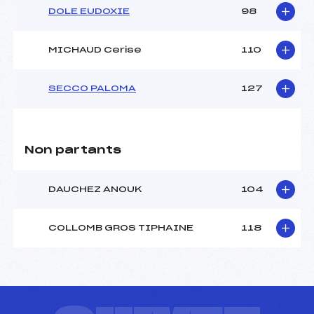
DOLE EUDOXIE
98
MICHAUD Cerise
110
SECCO PALOMA
127
Non partants
DAUCHEZ ANOUK
104
COLLOMB GROS TIPHAINE
118