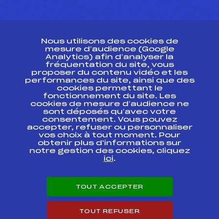
CONTACT
Nous utilisons des cookies de
ESPACE PRESSE
mesure d’audience (Google
Analytics) afin d’analyser la
fréquentation du site, vous
Ressources
proposer du contenu vidéo et les
performances du site, ainsi que des
Pass’Neige
cookies permettant le
Projet sportif fédéral
fonctionnement du site. Les
cookies de mesure d’audience ne
Projet de performance fédéral
sont déposés qu’avec votre
Antidopage
consentement. Vous pouvez
Pôle Développement, Formation, Suivi
accepter, refuser ou personnaliser
Scientifique
vos choix à tout moment. Pour
Listes ministérielles
obtenir plus d'informations sur
notre gestion des cookies, cliquez
Pôle vie de l’athlète
ici
.
Enseignement professionnel
Informatique et chronométrage
Circuits
TOUT ACCEPTER
Carrières
Développement des habiletés mentales
TOUT REFUSER