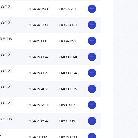
MORZ
1:44.53
329.77
MORZ
1:44.79
332.39
 GETS
1:45.01
334.61
MORZ
1:46.34
348.04
MORZ
1:46.37
348.34
MORZ
1:46.47
349.35
MORZ
1:46.73
351.97
 GETS
1:47.64
361.15
N
1:48.12
366.00