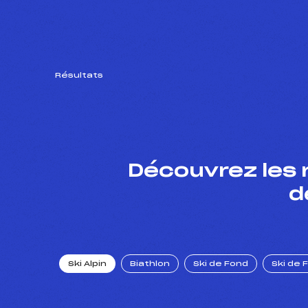
Résultats
Découvrez les 
d
Ski Alpin
Biathlon
Ski de Fond
Ski de 