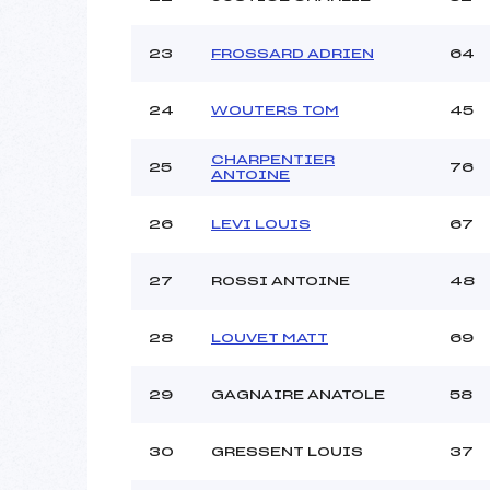
23
FROSSARD ADRIEN
64
24
WOUTERS TOM
45
CHARPENTIER
25
76
ANTOINE
26
LEVI LOUIS
67
27
ROSSI ANTOINE
48
28
LOUVET MATT
69
29
GAGNAIRE ANATOLE
58
30
GRESSENT LOUIS
37