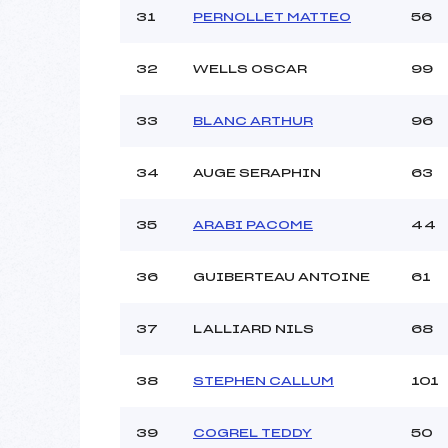
31
PERNOLLET MATTEO
56
32
WELLS OSCAR
99
33
BLANC ARTHUR
96
34
AUGE SERAPHIN
63
35
ARABI PACOME
44
36
GUIBERTEAU ANTOINE
61
37
LALLIARD NILS
68
38
STEPHEN CALLUM
101
39
COGREL TEDDY
50