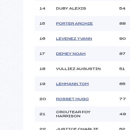
14
DUBY ALEXIS
54
15
PORTER ARCHIE
88
16
LEVENEZ YVANN
90
17
DEMEY NOAH
87
18
VULLIEZ AUGUSTIN
51
19
LEHMANN TOM
65
20
ROSSET HUGO
77
CROUTEAR FOY
21
49
HARRISON
22
JUSTICE CHARLIE
52