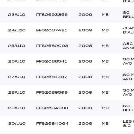
D’A
SC
23/U10
FFS2693856
2009
MB
BEL
JEA
24/U10
FFS2687421
2009
MB
D’A
ASC
25/U10
FFS2682093
2008
MB
ANN
SC 
26/U10
FFS2688541
2008
MB
AVO
SC 
27/U10
FFS2681397
2008
MB
AVO
SC 
28/U10
FFS2689599
2009
MB
AVO
SC
29/U10
FFS2694983
2009
MB
BEL
LES
30/U10
FFS2684064
2009
MB
S.C