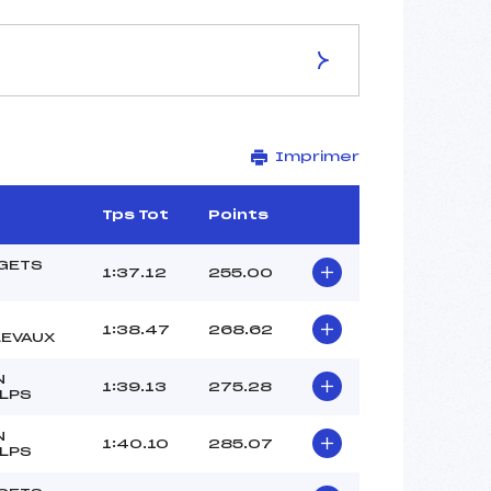
ES DE LA PISTE
Imprimer
NOIRE GAZELLE
1735
1535
Tps Tot
Points
200
2682/01/11
 GETS
1:37.12
255.00
1:38.47
268.62
LEVAUX
31
N
1:39.13
275.28
12H15
ULPS
SEGERS JEROME (MB)
N
DEGOUT GLWADYS (MB)
1:40.10
285.07
ULPS
–