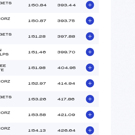
 GETS
1:50.84
393.44
MORZ
1:50.87
393.75
 GETS
1:51.28
397.88
N
1:51.46
399.70
ULPS
LEE
1:51.98
404.95
TE
MORZ
1:52.97
414.94
 GETS
1:53.26
417.86
MORZ
1:53.58
421.09
MORZ
1:54.13
426.64