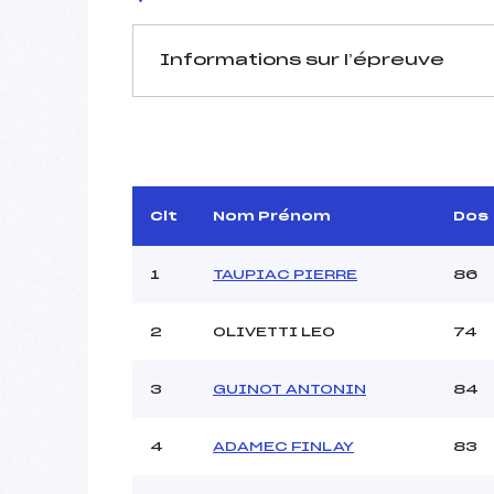
Informations sur l’épreuve
JURY DE COMPÉTITION
Délégué Technique :
M
Arbitre :
Assistant :
Clt
Nom Prénom
Dos
Dir. Epreuve :
DENAM
1
TAUPIAC PIERRE
86
2
OLIVETTI LEO
74
MANCHE 1
Nombre de portes :
3
GUINOT ANTONIN
84
Heure de départ :
Traceur :
DENAMBR
Ouvreurs A :
D
4
ADAMEC FINLAY
83
Ouvreurs B :