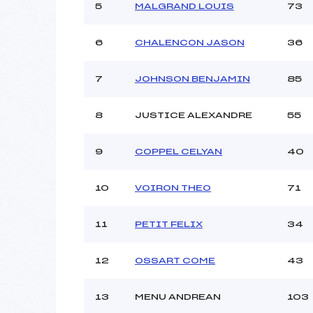
Ouvreurs C :
5
MALGRAND LOUIS
73
Ouvreurs D :
Ouvreurs E :
6
CHALENCON JASON
36
Météo :
Neige :
7
JOHNSON BENJAMIN
85
Pénalité appliquée :
8
JUSTICE ALEXANDRE
55
Catégorie :
9
COPPEL CELYAN
40
10
VOIRON THEO
71
11
PETIT FELIX
34
12
OSSART COME
43
13
MENU ANDREAN
103