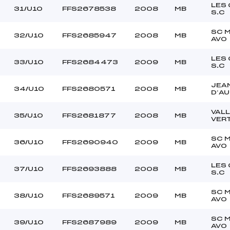
LES
31/U10
FFS2678538
2008
MB
S.C
SC 
32/U10
FFS2685947
2008
MB
AVO
LES
33/U10
FFS2684473
2009
MB
S.C
JEA
34/U10
FFS2680571
2008
MB
D’A
VAL
35/U10
FFS2681877
2008
MB
VER
SC 
36/U10
FFS2690940
2009
MB
AVO
LES
37/U10
FFS2693888
2008
MB
S.C
SC 
38/U10
FFS2689571
2009
MB
AVO
SC 
39/U10
FFS2687989
2009
MB
AVO