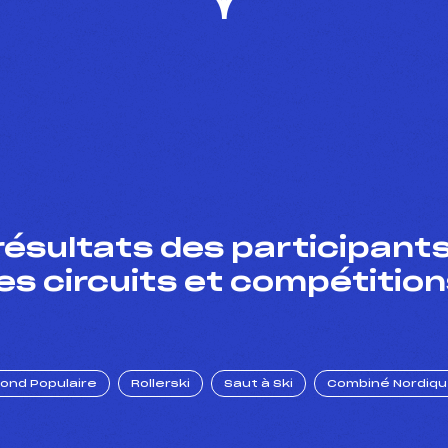
résultats des participants
es circuits et compétition
Fond Populaire
Rollerski
Saut à Ski
Combiné Nordiq