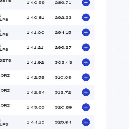
–
 GETS
1:40.56
289.71
–
–
N
1:40.81
292.23
ULPS
 :
–
 :
–
N
1:41.00
294.15
ULPS
N
1:41.21
296.27
ULPS
 GETS
1:41.92
303.43
MORZ
1:42.58
310.09
MORZ
1:42.84
312.72
MORZ
1:43.65
320.89
N
1:44.15
325.94
ULPS