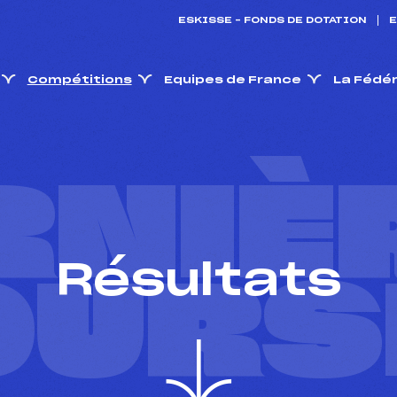
ESKISSE – FONDS DE DOTATION
E
Compétitions
Equipes de France
La Fédé
RNIÈ
Résultats
OURS