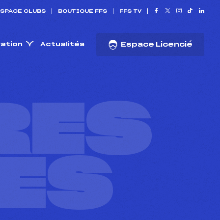
SPACE CLUBS
BOUTIQUE FFS
FFS TV
ration
Actualités
Espace Licencié
RES
ES