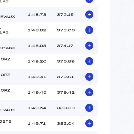
ULPS
1:48.73
372.15
LEVAUX
N
1:48.82
373.06
ULPS
1:48.93
374.17
EMASS
MORZ
1:49.20
376.89
MORZ
1:49.41
379.01
MORZ
1:49.45
379.42
1:49.54
380.33
LEVAUX
 GETS
1:49.71
382.04