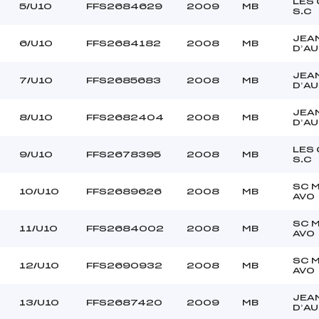
–
Ouvreurs C :
LES
5/U10
FFS2684629
2009
MB
S.C
–
Ouvreurs D :
–
Ouvreurs E :
JEA
6/U10
FFS2684182
2008
MB
D’A
NUAGEUX
Température départ
DURE
Température arrivée
JEA
7/U10
FFS2685683
2008
MB
D’A
JEA
255.0000
8/U10
FFS2682404
2008
MB
D’A
U10
LES
9/U10
FFS2678395
2008
MB
S.C
SC 
10/U10
FFS2689626
2008
MB
AVO
SC 
11/U10
FFS2684002
2008
MB
AVO
SC 
12/U10
FFS2690932
2008
MB
AVO
JEA
13/U10
FFS2687420
2009
MB
D’A