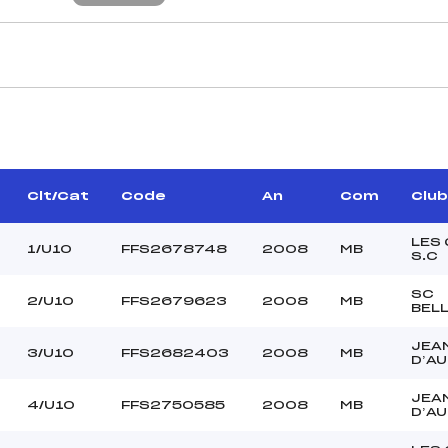
CARACTÉRISTIQU
ARULLAZ ROBIN (MB)
Piste :
BONNEPART JEREMY ()
Altitude départ :
–
Altitude arrivée :
Clt/Cat
Code
An
Com
Club
BRIDE SEBASTIEN ()
Dénivelé :
Homologation :
LES
1/U10
FFS2678748
2008
MB
S.C
SC
2/U10
FFS2679623
2008
MB
MANCHE 2
BEL
31
Nombre de portes :
JEA
3/U10
FFS2682403
2008
MB
10H00
Heure de départ :
D’A
IDE SEBASTIEN (MB)
Traceur :
JEA
EGOUT GLWADYS (MB)
Ouvreurs A :
4/U10
FFS2750585
2008
MB
D’A
–
Ouvreurs B :