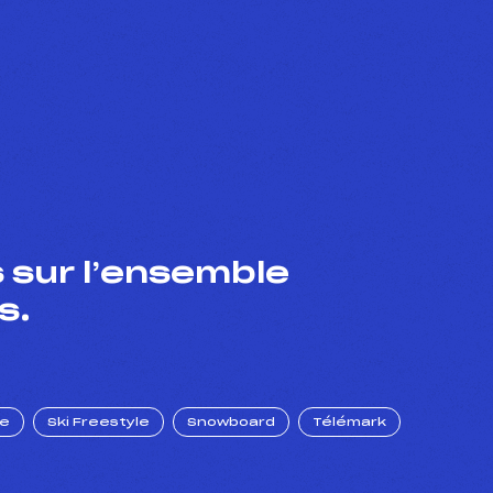
 sur l’ensemble
s.
ue
Ski Freestyle
Snowboard
Télémark