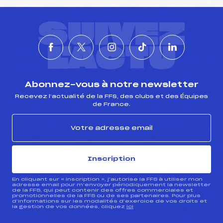
SUIVEZ
L'ACTU
Abonnez-vous à notre newsletter
Recevez l’actualité de la FFS, des clubs et des Équipes
de France.
Inscription
En cliquant sur « inscription », j’autorise la FFS à utiliser mon
adresse email pour m’envoyer périodiquement la newsletter
de la FFS, qui peut contenir des offres commerciales et
promotionnelles de la FFS ou de ses partenaires. Pour plus
d’informations sur les modalités d’exercice de vos droits et
la gestion de vos données, cliquez
ici