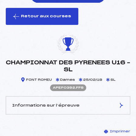
Retour aux courses
foi(s) le ski
CHAMPIONNAT DES PYRENEES U16 –
SL
FONT ROMEU
Dames
25/02/18
SL
APEF0392.FFS
Informations sur l’épreuve
JURY DE COMPÉTITION
Imprimer
Délégué Technique :
RUIS JEAN MICHEL (PE)