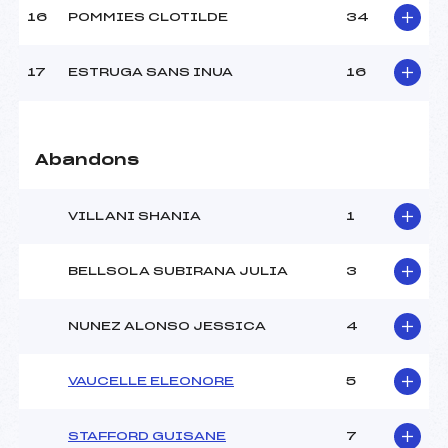
Température départ :
2
16
POMMIES CLOTILDE
34
Température arrivée :
3
17
ESTRUGA SANS INUA
16
Pénalité appliquée :
89.7000
Catégorie :
U16
Abandons
VILLANI SHANIA
1
BELLSOLA SUBIRANA JULIA
3
NUNEZ ALONSO JESSICA
4
VAUCELLE ELEONORE
5
STAFFORD GUISANE
7