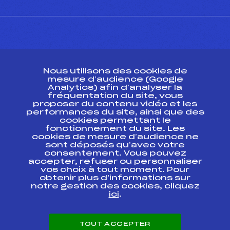
CONTACT
Nous utilisons des cookies de
ESPACE PRESSE
mesure d’audience (Google
Analytics) afin d’analyser la
fréquentation du site, vous
Ressources
proposer du contenu vidéo et les
performances du site, ainsi que des
Pass’Neige
cookies permettant le
Projet sportif fédéral
fonctionnement du site. Les
cookies de mesure d’audience ne
Projet de performance fédéral
sont déposés qu’avec votre
Antidopage
consentement. Vous pouvez
Pôle Développement, Formation, Suivi
accepter, refuser ou personnaliser
Scientifique
vos choix à tout moment. Pour
Listes ministérielles
obtenir plus d'informations sur
notre gestion des cookies, cliquez
Pôle vie de l’athlète
ici
.
Enseignement professionnel
Informatique et chronométrage
Circuits
TOUT ACCEPTER