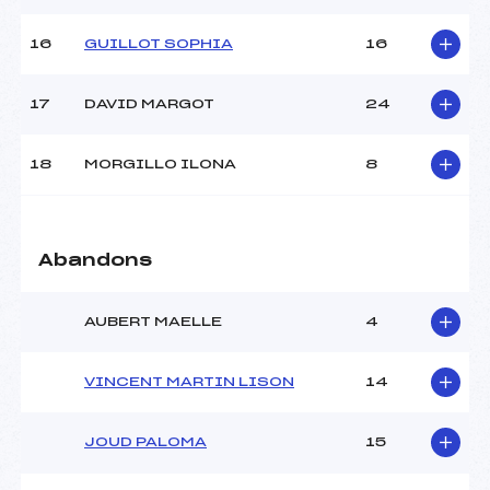
Température arrivée :
–
16
GUILLOT SOPHIA
16
Pénalité appliquée :
78.2200
17
DAVID MARGOT
24
Catégorie :
U16
18
MORGILLO ILONA
8
Abandons
AUBERT MAELLE
4
VINCENT MARTIN LISON
14
JOUD PALOMA
15