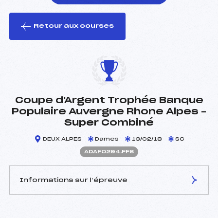
Retour aux courses
foi(s) le ski
Coupe d'Argent Trophée Banque
Populaire Auvergne Rhone Alpes –
Super Combiné
DEUX ALPES
Dames
13/02/18
SC
ADAF0294.FFS
Informations sur l’épreuve
JURY DE COMPÉTITION