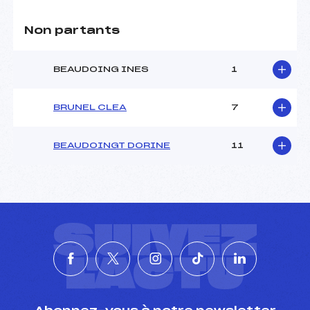
Non partants
BEAUDOING INES
1
BRUNEL CLEA
7
BEAUDOINGT DORINE
11
SUIVEZ
L'ACTU