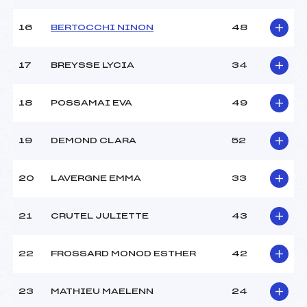
Ouvreurs E :
–
Température départ :
-02
16
BERTOCCHI NINON
48
Température arrivée :
-01
17
BREYSSE LYCIA
34
Pénalité appliquée :
93.4700
Catégorie :
U18->Mas
18
POSSAMAI EVA
49
19
DEMOND CLARA
52
20
LAVERGNE EMMA
33
21
CRUTEL JULIETTE
43
22
FROSSARD MONOD ESTHER
42
23
MATHIEU MAELENN
24