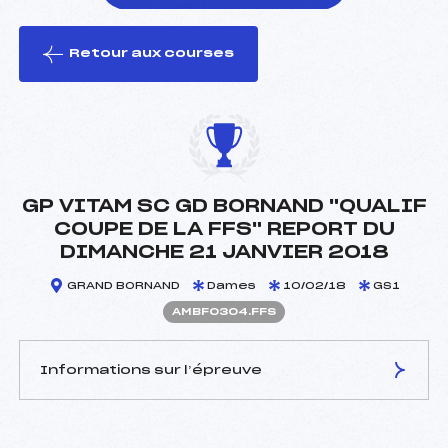
Retour aux courses
foi(s) le ski
GP VITAM SC GD BORNAND "QUALIF
COUPE DE LA FFS" REPORT DU
DIMANCHE 21 JANVIER 2018
GRAND BORNAND
Dames
10/02/18
GS1
AMBF0304.FFS
Informations sur l’épreuve
JURY DE COMPÉTITION