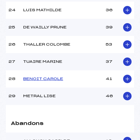
24
LUIS MATHILDE
36
25
DE WAILLY PRUNE
39
26
THALLER COLOMBE
53
27
TUAIRE MARINE
37
28
BENOIT CAROLE
41
29
METRAL LISE
46
Abandons