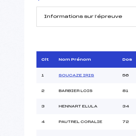
Informations sur l’épreuve
JURY DE COMPÉTITION
Délégué Technique :
Arbitre :
Assistant :
Clt
Nom Prénom
Dos
Dir. Epreuve :
CA
1
SOUCAZE IRIS
56
2
BARBIER LOIS
81
MANCHE 1
Nombre de portes :
3
HENNART ELULA
34
Heure de départ :
Traceur :
4
PAUTREL CORALIE
72
Ouvreurs A :
Ouvreurs B :