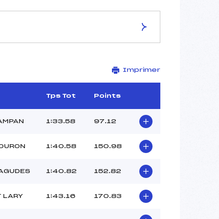
ES DE LA PISTE
Imprimer
PISTES DES ROCHERS
1590
1460
Tps Tot
Points
130
2928/11/12
AMPAN
1:33.58
97.12
LOURON
1:40.58
150.98
53
AGUDES
1:40.82
152.82
11H
LAPLAGNE CHRISTOPHE (PE)
T LARY
1:43.16
170.83
CLUB ()
CLUB ()