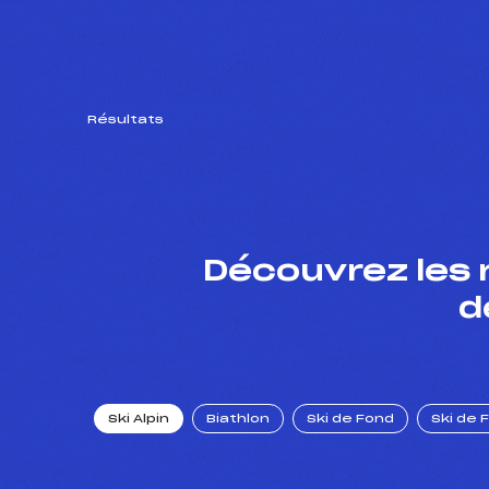
Résultats
Découvrez les 
d
Ski Alpin
Biathlon
Ski de Fond
Ski de 