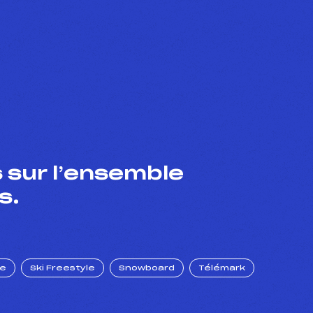
 sur l’ensemble
s.
ue
Ski Freestyle
Snowboard
Télémark