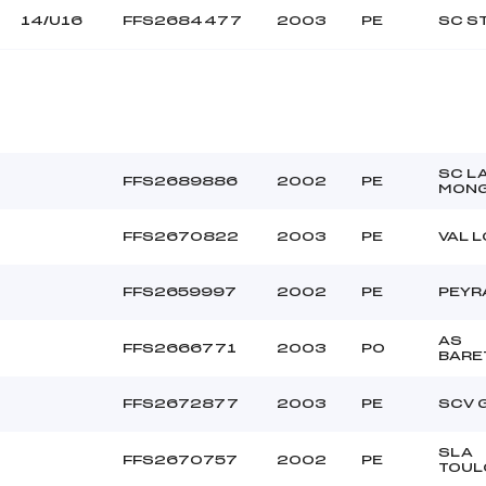
14/U16
FFS2684477
2003
PE
SC S
SC L
FFS2689886
2002
PE
MONG
FFS2670822
2003
PE
VAL 
FFS2659997
2002
PE
PEYR
AS
FFS2666771
2003
PO
BARE
FFS2672877
2003
PE
SCV 
SLA
FFS2670757
2002
PE
TOUL