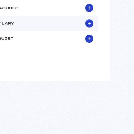
AGUDES
T LARY
GUZET