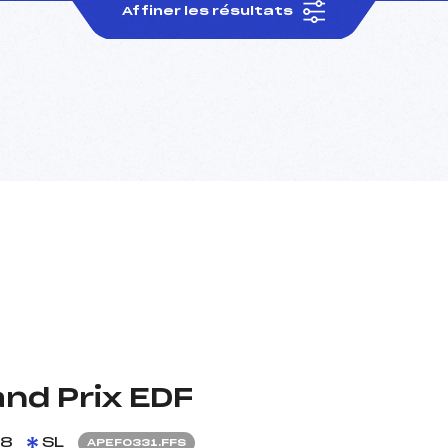
Affiner les résultats
nd Prix EDF
18
SL
APEF0331.FFS