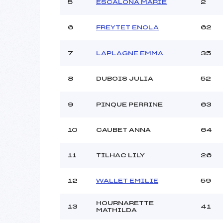
Ouvreurs C :
5
ESCALONA MARIE
2
Ouvreurs D :
Ouvreurs E :
6
FREYTET ENOLA
62
Météo :
Neige :
7
LAPLAGNE EMMA
35
8
DUBOIS JULIA
52
Pénalité appliquée :
Catégorie :
9
PINQUE PERRINE
63
10
CAUBET ANNA
64
11
TILHAC LILY
26
12
WALLET EMILIE
59
HOURNARETTE
13
41
MATHILDA