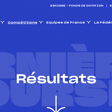
ESKISSE – FONDS DE DOTATION
E
Compétitions
Equipes de France
La Fédé
RNIÈ
Résultats
OURS