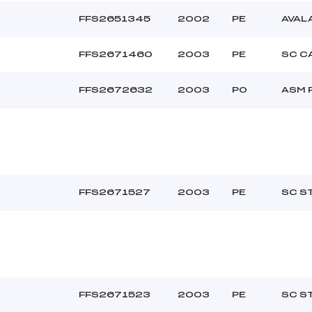
FFS2651345
2002
PE
AVAL
FFS2671460
2003
PE
SC C
FFS2672632
2003
PO
ASM 
FFS2671527
2003
PE
SC S
FFS2671523
2003
PE
SC S