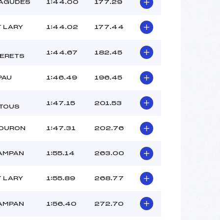
–
AGUDES
1:44.00
177.29
–
–
T LARY
1:44.02
177.44
 :
-5
 :
-5
1:44.67
182.45
ERETS
PAU
1:46.49
196.45
1:47.15
201.53
TOUS
LOURON
1:47.31
202.76
AMPAN
1:55.14
263.00
T LARY
1:55.89
268.77
AMPAN
1:56.40
272.70