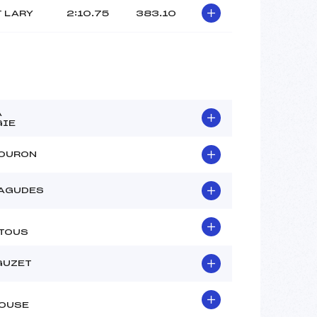
T LARY
2:10.75
383.10
A
IE
LOURON
AGUDES
TOUS
GUZET
OUSE