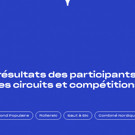
résultats des participants
es circuits et compétition
Fond Populaire
Rollerski
Saut à Ski
Combiné Nordiq