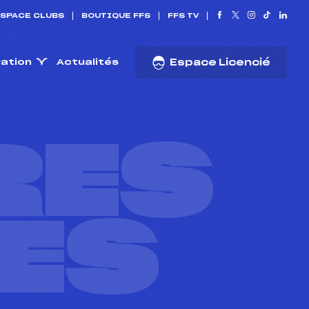
SPACE CLUBS
BOUTIQUE FFS
FFS TV
ration
Actualités
Espace Licencié
RES
ES