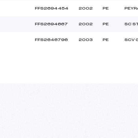
FFS2694454
2002
PE
PEYR
FFS2694667
2002
PE
SC S
FFS2646796
2003
PE
SCV 