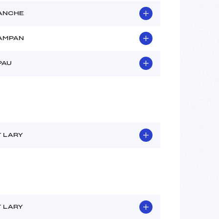
ANCHE
AMPAN
PAU
T LARY
T LARY