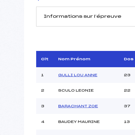
Informations sur l’épreuve
JURY DE COMPÉTITION
Délégué Technique :
Arbitre :
Assistant :
Clt
Nom Prénom
Dos
Dir. Epreuve :
1
GULLI LOU ANNE
23
2
SCULO LEONIE
22
MANCHE 1
Nombre de portes :
3
BARACHANT ZOE
37
Heure de départ :
Traceur :
4
BAUDEY MAURINE
13
Ouvreurs A :
Ouvreurs B :