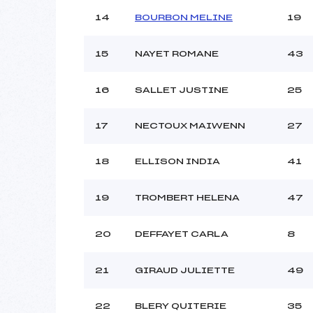
14
BOURBON MELINE
19
15
NAYET ROMANE
43
16
SALLET JUSTINE
25
17
NECTOUX MAIWENN
27
18
ELLISON INDIA
41
19
TROMBERT HELENA
47
20
DEFFAYET CARLA
8
21
GIRAUD JULIETTE
49
22
BLERY QUITERIE
35