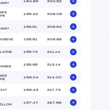
1:54.63
300.52
USSY
SES
1:55.42
308.08
PE
1:55.51
308.94
USSY
BOGEVE
1:55.61
309.89
FLAINE
1:55.74
311.14
1:55.95
313.14
INGES
SES
1:56.04
314.00
PE
SIXT
1:56.43
317.73
1:57.47
327.68
ILLON