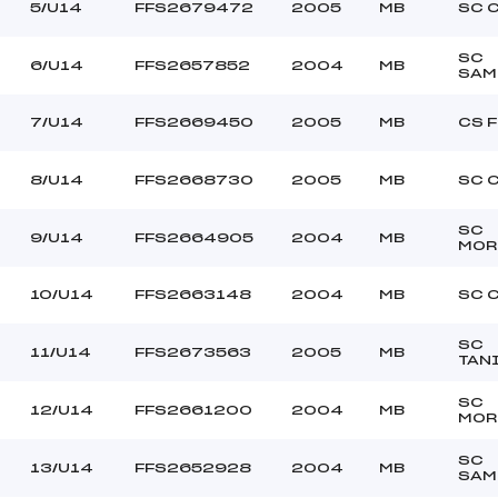
CDS ()
Ouvreurs C :
5/U14
FFS2679472
2005
MB
SC 
–
Ouvreurs D :
–
Ouvreurs E :
SC
6/U14
FFS2657852
2004
MB
SAM
BEAU
Température départ
DOUCE
Température arrivée
7/U14
FFS2669450
2005
MB
CS 
184.4400
8/U14
FFS2668730
2005
MB
SC 
U14
SC
9/U14
FFS2664905
2004
MB
MOR
10/U14
FFS2663148
2004
MB
SC 
SC
11/U14
FFS2673563
2005
MB
TAN
SC
12/U14
FFS2661200
2004
MB
MOR
SC
13/U14
FFS2652928
2004
MB
SAM