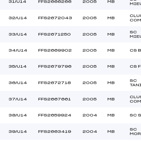
31/U14
FFS2666266
2005
MB
MIE
CLU
32/U14
FFS2672043
2005
MB
COM
SC
33/U14
FFS2671250
2005
MB
MIE
34/U14
FFS2669902
2005
MB
CS 
35/U14
FFS2679796
2005
MB
CS 
SC
36/U14
FFS2672718
2005
MB
TAN
CLU
37/U14
FFS2667661
2005
MB
COM
38/U14
FFS2659924
2004
MB
SC 
SC
39/U14
FFS2663419
2004
MB
MOR