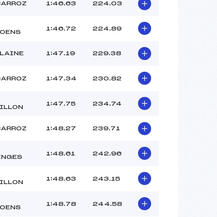
CDS ()
CARROZ
1:46.63
224.03
–
–
1:46.72
224.89
OENS
 :
-6
 :
-5
FLAINE
1:47.19
229.38
CARROZ
1:47.34
230.82
1:47.75
234.74
ILLON
CARROZ
1:48.27
239.71
1:48.61
242.96
INGES
1:48.63
243.15
ILLON
1:48.78
244.58
OENS