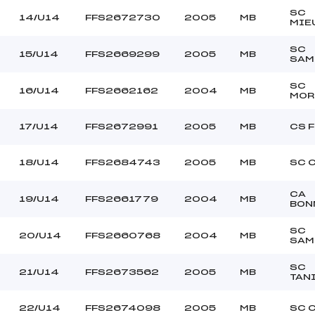
SC
14/U14
FFS2672730
2005
MB
MIE
SC
15/U14
FFS2669299
2005
MB
SAM
SC
16/U14
FFS2662162
2004
MB
MOR
17/U14
FFS2672991
2005
MB
CS 
18/U14
FFS2684743
2005
MB
SC 
CA
19/U14
FFS2661779
2004
MB
BON
SC
20/U14
FFS2660768
2004
MB
SAM
SC
21/U14
FFS2673562
2005
MB
TAN
22/U14
FFS2674098
2005
MB
SC 