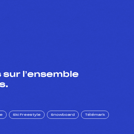
 sur l’ensemble
s.
ue
Ski Freestyle
Snowboard
Télémark