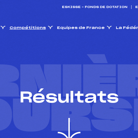
ESKISSE – FONDS DE DOTATION
E
Compétitions
Equipes de France
La Fédé
RNIÈ
Résultats
OURS