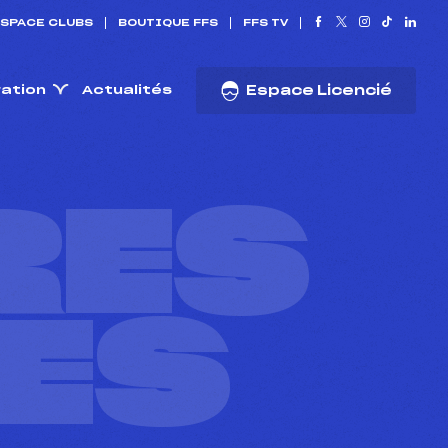
SPACE CLUBS
BOUTIQUE FFS
FFS TV
ration
Actualités
Espace Licencié
RES
ES