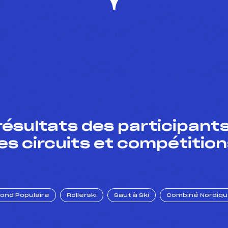
résultats des participants
es circuits et compétition
Fond Populaire
Rollerski
Saut à Ski
Combiné Nordiq