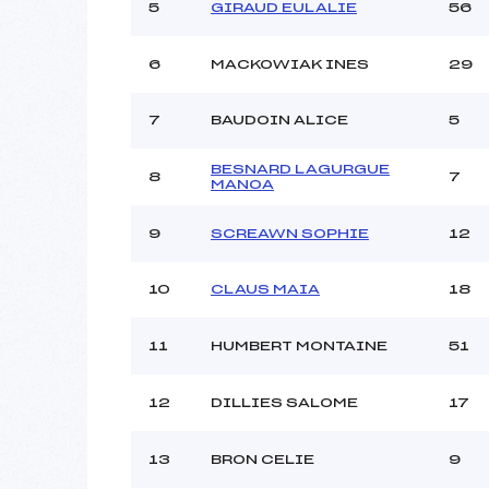
Ouvreurs C :
5
GIRAUD EULALIE
56
Ouvreurs D :
Ouvreurs E :
6
MACKOWIAK INES
29
Météo :
Neige :
7
BAUDOIN ALICE
5
BESNARD LAGURGUE
Pénalité appliquée :
8
7
MANOA
Catégorie :
9
SCREAWN SOPHIE
12
10
CLAUS MAIA
18
11
HUMBERT MONTAINE
51
12
DILLIES SALOME
17
13
BRON CELIE
9