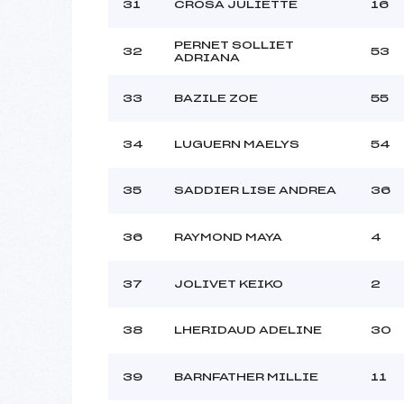
31
CROSA JULIETTE
16
PERNET SOLLIET
32
53
ADRIANA
33
BAZILE ZOE
55
34
LUGUERN MAELYS
54
35
SADDIER LISE ANDREA
36
36
RAYMOND MAYA
4
37
JOLIVET KEIKO
2
38
LHERIDAUD ADELINE
30
39
BARNFATHER MILLIE
11