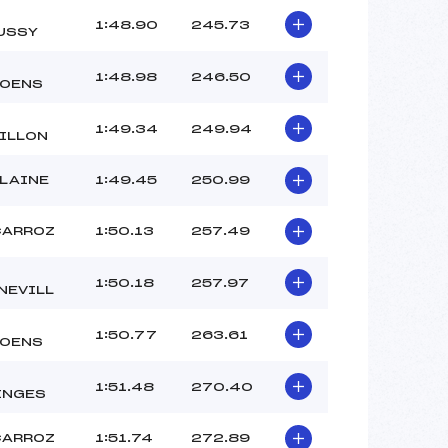
1:48.90
245.73
USSY
1:48.98
246.50
OENS
1:49.34
249.94
ILLON
FLAINE
1:49.45
250.99
CARROZ
1:50.13
257.49
1:50.18
257.97
NEVILL
1:50.77
263.61
OENS
1:51.48
270.40
INGES
CARROZ
1:51.74
272.89