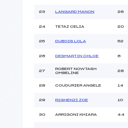
23
LANGARD MANON
26
24
TETAZ CELIA
20
25
DUBOIS LOLA
52
26
DESMARTIN CHLOE
6
ROBERT NOWTASH
27
28
OMBELINE
28
COUDURIER ANGELE
14
29
RIGHENZI ZOE
10
30
ARRIGONI KHIARA
44