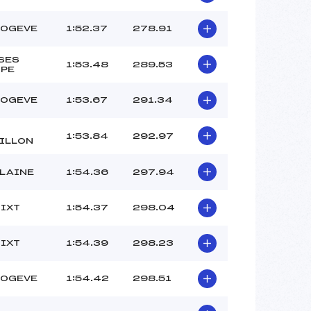
BOGEVE
1:52.37
278.91
SES
1:53.48
289.53
PE
BOGEVE
1:53.67
291.34
1:53.84
292.97
ILLON
FLAINE
1:54.36
297.94
SIXT
1:54.37
298.04
SIXT
1:54.39
298.23
BOGEVE
1:54.42
298.51