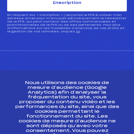
Inscription
En cliquant sur « inscription », j’autorise la FFS à utiliser mon
adresse email pour m’envoyer périodiquement la newsletter
de la FFS, qui peut contenir des offres commerciales et
promotionnelles de la FFS ou de ses partenaires. Pour plus
d’informations sur les modalités d’exercice de vos droits et
la gestion de vos données, cliquez
ici
CONTACT
Nous utilisons des cookies de
ESPACE PRESSE
mesure d’audience (Google
Analytics) afin d’analyser la
fréquentation du site, vous
Ressources
proposer du contenu vidéo et les
performances du site, ainsi que des
Pass’Neige
cookies permettant le
Projet sportif fédéral
fonctionnement du site. Les
cookies de mesure d’audience ne
Projet de performance fédéral
sont déposés qu’avec votre
Antidopage
consentement. Vous pouvez