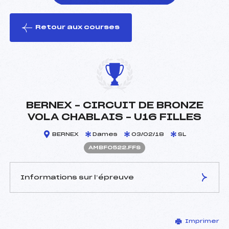
Retour aux courses
foi(s) le ski
BERNEX – CIRCUIT DE BRONZE
VOLA CHABLAIS – U16 FILLES
BERNEX
Dames
03/02/18
SL
AMBF0522.FFS
Informations sur l’épreuve
JURY DE COMPÉTITION
Imprimer
Délégué Technique :
GEROLA ALAIN (MB)