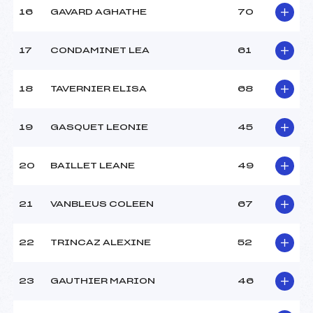
16
GAVARD AGHATHE
70
Pénalité appliquée :
128.2500
17
CONDAMINET LEA
61
Catégorie :
U16
18
TAVERNIER ELISA
68
19
GASQUET LEONIE
45
20
BAILLET LEANE
49
21
VANBLEUS COLEEN
67
22
TRINCAZ ALEXINE
52
23
GAUTHIER MARION
46