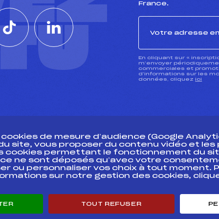
VEZ
France.
CTU
En cliquant sur « inscript
m’envoyer périodiquement
commerciales et promotio
d’informations sur les mo
données, cliquez
ici
s cookies de mesure d’audience (Google Analytic
 du site, vous proposer du contenu vidéo et le
des cookies permettant le fonctionnement du sit
essources
ce ne sont déposés qu’avec votre consentem
Pass’Neige
Pôle vie de l’
er ou personnaliser vos choix à tout moment. P
formations sur notre gestion des cookies, cliq
Projet sportif fédéral
Enseignemen
Projet de performance fédéral
Informatiqu
Antidopage
Circuits
TER
TOUT REFUSER
PE
Pôle Développement, Formation, Suivi
Carrières
Scientifique