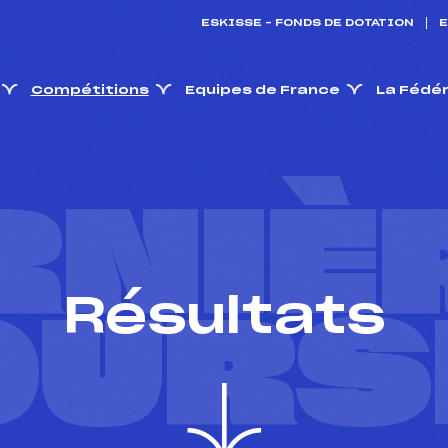
ESKISSE – FONDS DE DOTATION
E
Compétitions
Equipes de France
La Fédé
RNIÈ
Résultats
OURS