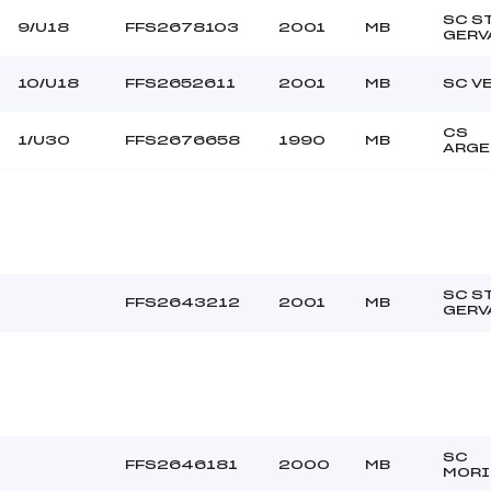
SC S
9/U18
FFS2678103
2001
MB
GERV
10/U18
FFS2652611
2001
MB
SC V
CS
1/U30
FFS2676658
1990
MB
ARGE
SC S
FFS2643212
2001
MB
GERV
SC
FFS2646181
2000
MB
MORI