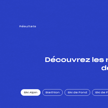
Résultats
Découvrez les 
d
Ski Alpin
Biathlon
Ski de Fond
Ski de 