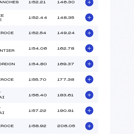
ANCHES
1:52.21
146.30
ROUSO EDGAR (MB)
–
EE
1:52.44
148.35
E
–
 :
-10
EROCE
1:52.54
149.24
 :
-8
1:54.06
162.78
NTIER
ORDON
1:54.80
169.37
EROCE
1:55.70
177.38
T
1:56.40
183.61
AI
T
1:57.22
190.91
AI
EROCE
1:58.92
206.05