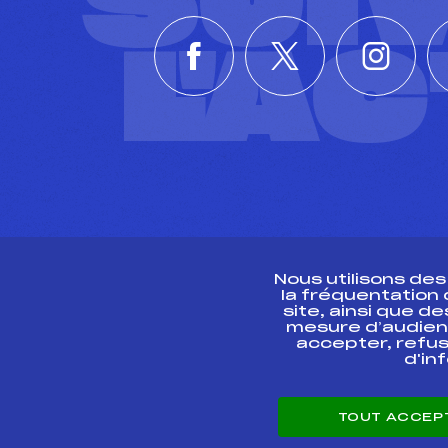
SUI
L'A
Nous utilisons de
la fréquentation
site, ainsi que 
R
mesure d’audien
accepter, refus
d'in
CONTACT
TOUT ACCEP
ESPACE PRESSE