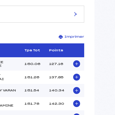
ES DE LA PISTE
Imprimer
EPAULE DU MT JOLY
1700
1450
Tps Tot
Points
250
1068/12/91
EE
1:50.06
127.16
E
T
1:51.26
137.85
AI
33
Y VARAN
1:51.54
140.34
13h20
TUAZ ROLAND (MB)
1:51.76
142.30
BOUTROUELLE GIRAULT
AMINE
PAULINE (MB)
MOLLARD VALENTINO (MB)