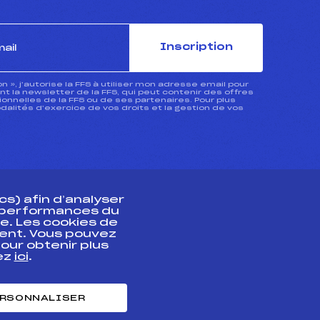
Inscription
ion », j’autorise la FFS à utiliser mon adresse email pour
 la newsletter de la FFS, qui peut contenir des offres
nnelles de la FFS ou de ses partenaires. Pour plus
dalités d’exercice de vos droits et la gestion de vos
s) afin d’analyser
s performances du
e. Les cookies de
ent. Vous pouvez
athlète
our obtenir plus
uez
ici
.
t professionnel
e et chronométrage
RSONNALISER