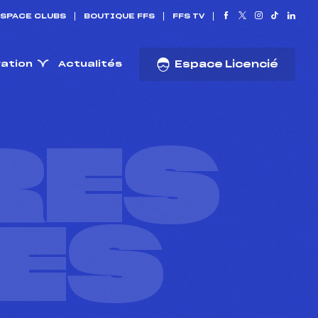
SPACE CLUBS
BOUTIQUE FFS
FFS TV
ration
Actualités
Espace Licencié
RES
ES