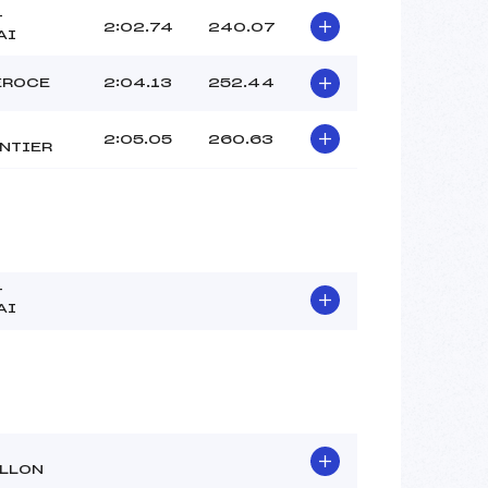
T
2:02.74
240.07
AI
EROCE
2:04.13
252.44
2:05.05
260.63
NTIER
T
AI
LLON