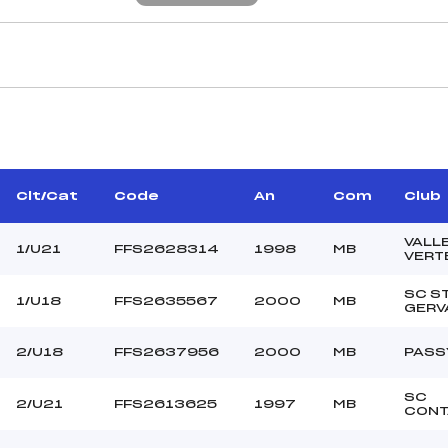
CARACTÉRISTIQU
IZZOLO ROBERT (MB)
Piste :
BUTTIN JULIEN (MB)
Altitude départ :
–
Altitude arrivée :
Clt/Cat
Code
An
Com
Club
MORALI ERIC (MB)
Dénivelé :
Homologation :
VALL
1/U21
FFS2628314
1998
MB
VERT
SC S
1/U18
FFS2635567
2000
MB
MANCHE 2
GERV
33
Nombre de portes :
2/U18
FFS2637956
2000
MB
PASS
10h20
Heure de départ :
TUAZ ROLAND (MB)
Traceur :
SC
2/U21
FFS2613625
1997
MB
OUTROUELLE GIRAULT
Ouvreurs A :
CONT
PAULINE (MB)
ARD VALENTINO (MB)
Ouvreurs B :