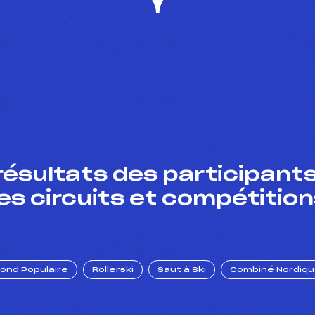
résultats des participants
es circuits et compétition
Fond Populaire
Rollerski
Saut à Ski
Combiné Nordiq