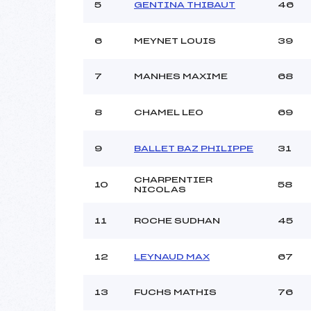
5
GENTINA THIBAUT
46
Ouvreurs C :
Ouvreurs D :
6
MEYNET LOUIS
39
Ouvreurs E :
Météo :
7
MANHES MAXIME
68
Neige :
8
CHAMEL LEO
69
Pénalité appliquée :
Catégorie :
9
BALLET BAZ PHILIPPE
31
CHARPENTIER
10
58
NICOLAS
11
ROCHE SUDHAN
45
12
LEYNAUD MAX
67
13
FUCHS MATHIS
76