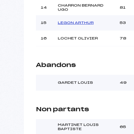
CHARRON BERNARD
14
81
UGO
15
LEGON ARTHUR
53
16
LOCHET OLIVIER
78
Abandons
GARDET LOUIS
49
Non partants
MARTINET LOUIS
65
BAPTISTE