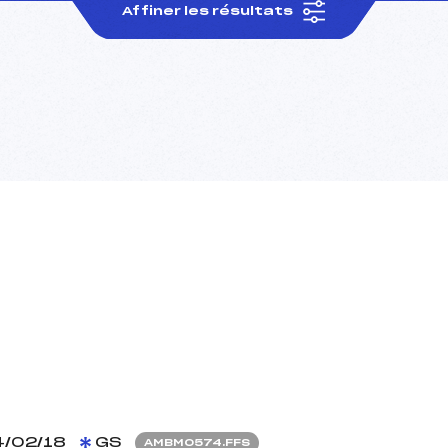
Affiner les résultats
/02/18
GS
AMBM0574.FFS