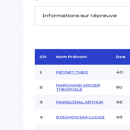
Informations sur l’épreuve
JURY DE COMPÉTITION
Délégué Technique :
STR
Arbitre :
Assistant :
Clt
Nom Prénom
Dos
Dir. Epreuve :
1
MEYNET THEO
40
MARCHAND ARVIER
2
50
MANCHE 1
THEOPHILE
Nombre de portes :
3
MARGUINAL ARTHUR
32
Heure de départ :
Traceur :
4
STACHOWIAK LUCAS
33
Ouvreurs A :
B
Ouvreurs B :
MOLL