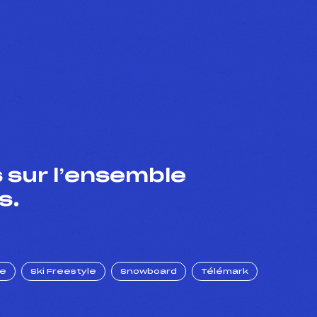
 sur l’ensemble
s.
ue
Ski Freestyle
Snowboard
Télémark