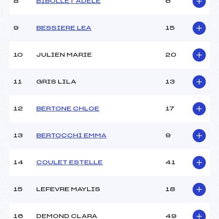
Ouvreurs B :
JACQUOT CLEMENTINE
8
BIBOLLET ADELE
6
(MB)
Ouvreurs C :
–
9
BESSIERE LEA
15
Ouvreurs D :
–
Ouvreurs E :
–
Météo :
BEAU
10
JULIEN MARIE
20
Neige :
DURE
11
GRIS LILA
13
MANCHE 2
12
BERTONE CHLOE
17
Nombre de portes :
34
Heure de départ :
12h15
13
BERTOCCHI EMMA
9
Traceur :
GENAND RIONDET CHARLY
(MB)
Ouvreurs A :
COLOMBET ADRIEN (MB)
14
COULET ESTELLE
41
Ouvreurs B :
JACQUOT CLEMENTINE
(MB)
Ouvreurs C :
–
15
LEFEVRE MAYLIS
18
Ouvreurs D :
–
Ouvreurs E :
–
16
DEMOND CLARA
49