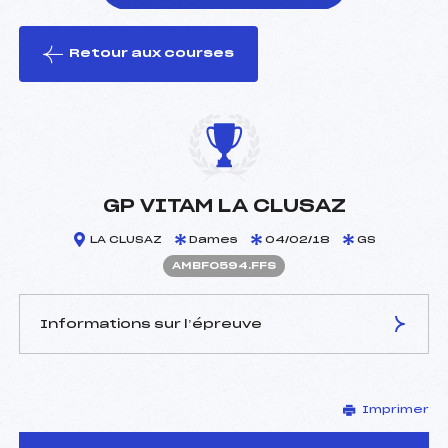
Retour aux courses
foi(s) le ski
GP VITAM LA CLUSAZ
LA CLUSAZ
Dames
04/02/18
GS
AMBF0594.FFS
Informations sur l’épreuve
JURY DE COMPÉTITION
Imprimer
Délégué Technique :
ANGUENOT LIONEL (MB)
Arbitre :
PERILLAT BOITEUX DAVID