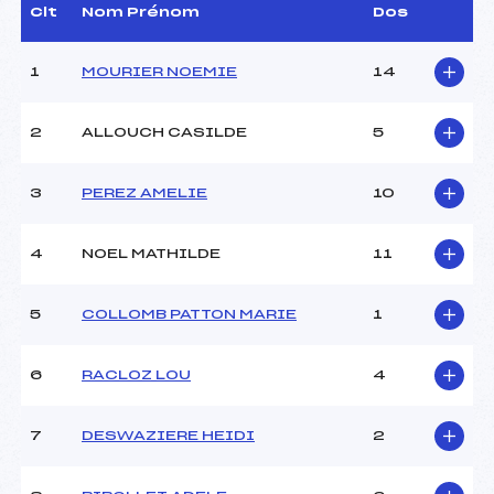
(MB)
Clt
Nom Prénom
Dos
Assistant :
–
Dir. Epreuve :
MERMILLOD BLONDIN
1
MOURIER NOEMIE
14
THIERRY (MB)
2
ALLOUCH CASILDE
5
CARACTÉRISTIQUES DE LA PISTE
Piste :
L'ETALE
3
PEREZ AMELIE
10
Altitude départ :
1555
Altitude arrivée :
1305
4
NOEL MATHILDE
11
Dénivelé :
250
Homologation :
2433/02/09
5
COLLOMB PATTON MARIE
1
MANCHE 1
6
RACLOZ LOU
4
Nombre de portes :
36
Heure de départ :
10h15
7
DESWAZIERE HEIDI
2
Traceur :
PESSEY SAMUEL (MB)
Ouvreurs A :
COLOMBET ADRIEN (MB)