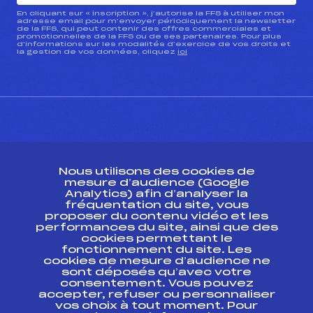
En cliquant sur « inscription », j’autorise la FFS à utiliser mon
adresse email pour m’envoyer périodiquement la newsletter
de la FFS, qui peut contenir des offres commerciales et
promotionnelles de la FFS ou de ses partenaires. Pour plus
d’informations sur les modalités d’exercice de vos droits et
la gestion de vos données, cliquez
ici
CONTACT
Nous utilisons des cookies de
ESPACE PRESSE
mesure d’audience (Google
Analytics) afin d’analyser la
fréquentation du site, vous
Ressources
proposer du contenu vidéo et les
performances du site, ainsi que des
Pass’Neige
cookies permettant le
Projet sportif fédéral
fonctionnement du site. Les
cookies de mesure d’audience ne
Projet de performance fédéral
sont déposés qu’avec votre
Antidopage
consentement. Vous pouvez
Pôle Développement, Formation, Suivi
accepter, refuser ou personnaliser
Scientifique
vos choix à tout moment. Pour