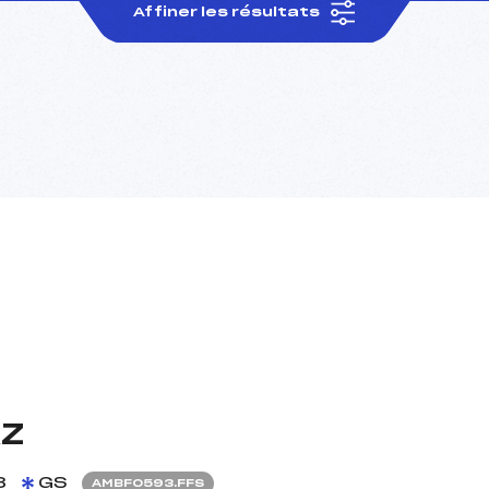
Affiner les résultats
AZ
8
GS
AMBF0593.FFS