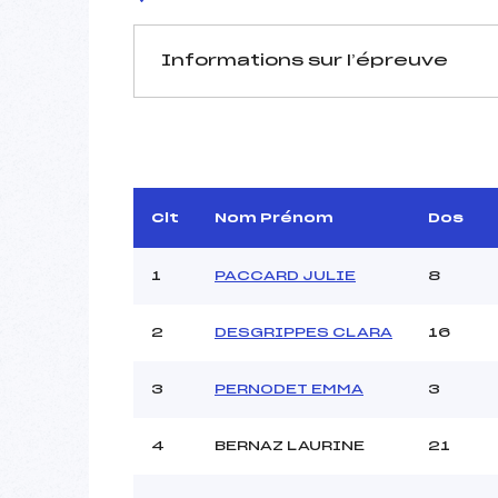
Informations sur l’épreuve
JURY DE COMPÉTITION
Délégué Technique :
AN
Arbitre :
PERILLAT
Assistant :
Clt
Nom Prénom
Dos
Dir. Epreuve :
MERMILL
1
PACCARD JULIE
8
2
DESGRIPPES CLARA
16
MANCHE 1
Nombre de portes :
3
PERNODET EMMA
3
Heure de départ :
Traceur :
4
BERNAZ LAURINE
21
Ouvreurs A :
CO
Ouvreurs B :
JACQU