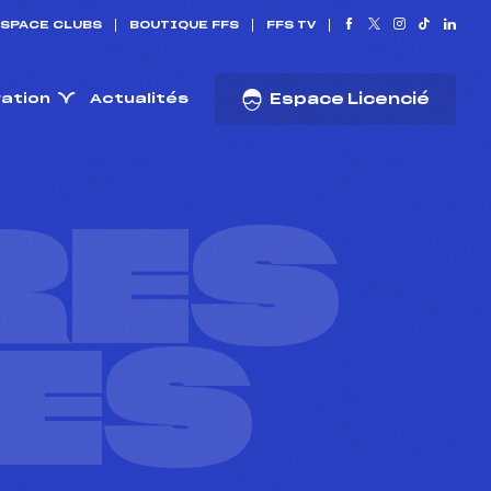
SPACE CLUBS
BOUTIQUE FFS
FFS TV
ration
Actualités
Espace Licencié
RES
ES