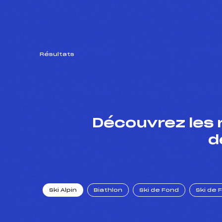
Résultats
Découvrez les 
d
Ski Alpin
Biathlon
Ski de Fond
Ski de 