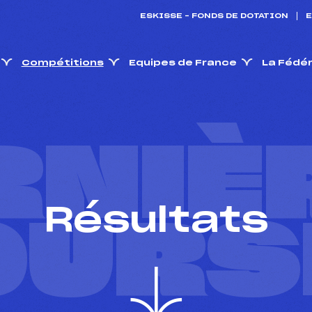
ESKISSE – FONDS DE DOTATION
E
Compétitions
Equipes de France
La Fédé
RNIÈ
Résultats
OURS