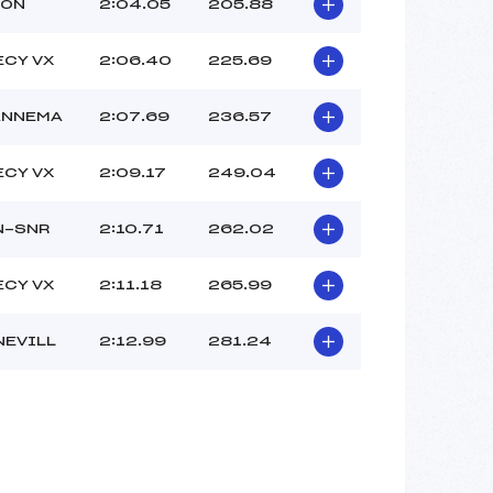
–
SON
2:04.05
205.88
–
–
ECY VX
2:06.40
225.69
 :
-8
 :
-8
ANNEMA
2:07.69
236.57
ECY VX
2:09.17
249.04
N-SNR
2:10.71
262.02
ECY VX
2:11.18
265.99
NEVILL
2:12.99
281.24