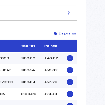
ES DE LA PISTE
Imprimer
L'ETALE
1555
1305
Tps Tot
Points
250
2433/02/09
IGOD
1:56.26
140.22
CLUSAZ
1:58.14
156.07
34
EVRIER
1:58.34
157.75
12h15
GENAND RIONDET CHARLY (MB)
SON
2:00.29
174.19
COLOMBET ADRIEN (MB)
JACQUOT CLEMENTINE (MB)