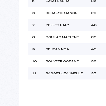
Ouvreurs C :
5
LAYAT LAURA
36
Ouvreurs D :
Ouvreurs E :
6
DEBALME MANON
23
Météo :
Neige :
7
PELLET LALY
40
8
SOULAS MAELINE
30
Pénalité appliquée :
Catégorie :
9
BEJEAN NOA
45
10
BOUVIER OCEANE
38
11
BASSET JEANNELLE
35