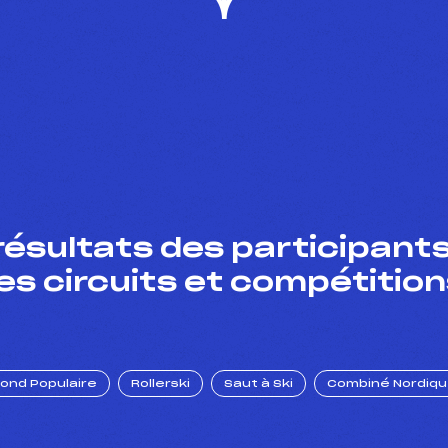
résultats des participants
es circuits et compétition
Fond Populaire
Rollerski
Saut à Ski
Combiné Nordiq