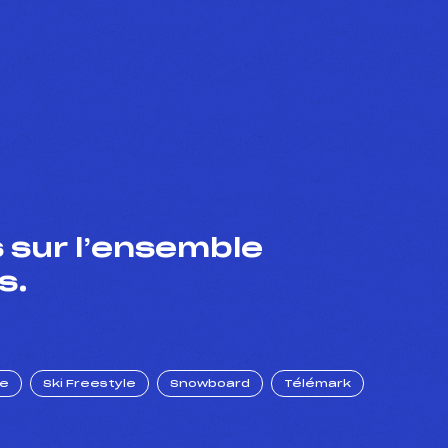
 sur l’ensemble
s.
ue
Ski Freestyle
Snowboard
Télémark