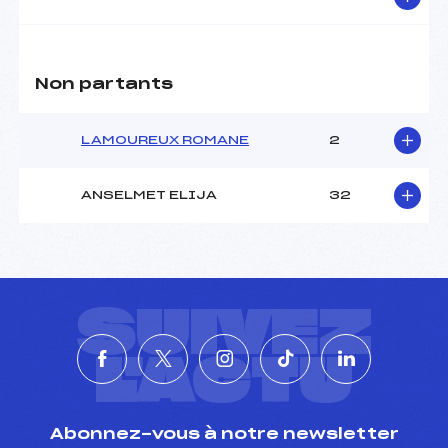
Pénalité appliquée :
100.1200
Catégorie :
U16
Non partants
LAMOUREUX ROMANE
2
ANSELMET ELIJA
32
SUIVEZ
L'ACTU
Abonnez-vous à notre newsletter