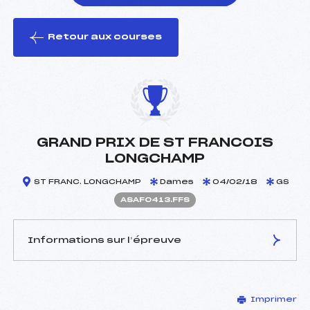
Retour aux courses
foi(s) le ski
GRAND PRIX DE ST FRANCOIS
LONGCHAMP
ST FRANC. LONGCHAMP
Dames
04/02/18
GS
ASAF0413.FFS
Informations sur l’épreuve
JURY DE COMPÉTITION
Imprimer
Délégué Technique :
EDMOND GILBERT (SA)