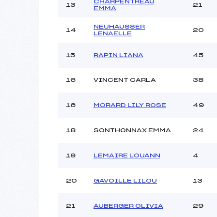
CHARPENTREAU
13
21
EMMA
NEUHAUSSER
14
20
LENAELLE
15
RAPIN LIANA
45
16
VINCENT CARLA
38
16
MORARD LILY ROSE
49
18
SONTHONNAX EMMA
24
19
LEMAIRE LOUANN
4
20
GAVOILLE LILOU
13
21
AUBERGER OLIVIA
29