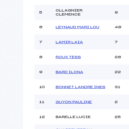
Ouvreurs B :
Ouvreurs C :
OLLAGNIER
5
9
CLEMENCE
Ouvreurs D :
Ouvreurs E :
6
LEYNAUD MARI LOU
48
Météo :
Neige :
7
LAMIR LAIA
7
Pénalité appliquée :
8
ROUX TESS
28
Catégorie :
9
BARD ILONA
22
10
BONNET LANDRE INES
31
11
GUYON PAULINE
2
12
BARELLE LUCIE
25