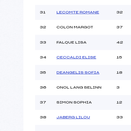
31
LECOMTE ROMANE
32
32
COLON MARGOT
37
33
FALQUE LISA
42
34
CECCALDI ELISE
15
35
DEANGELIS SOFIA
18
36
ONOL LANG SELINN
3
37
SIMON SOPHIA
12
38
JABERG LILOU
33