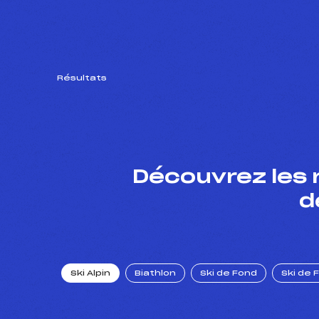
Résultats
Découvrez les 
d
Ski Alpin
Biathlon
Ski de Fond
Ski de 