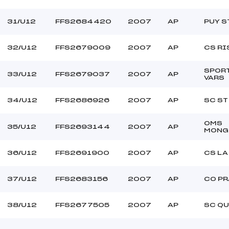
31/U12
FFS2684420
2007
AP
PUY S
32/U12
FFS2679009
2007
AP
CS RI
SPOR
33/U12
FFS2679037
2007
AP
VARS
34/U12
FFS2686926
2007
AP
SC ST
OMS
35/U12
FFS2693144
2007
AP
MONG
36/U12
FFS2691900
2007
AP
CS LA
37/U12
FFS2683156
2007
AP
CO P
38/U12
FFS2677505
2007
AP
SC Q