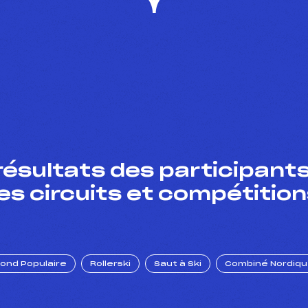
résultats des participants
es circuits et compétition
Fond Populaire
Rollerski
Saut à Ski
Combiné Nordiq