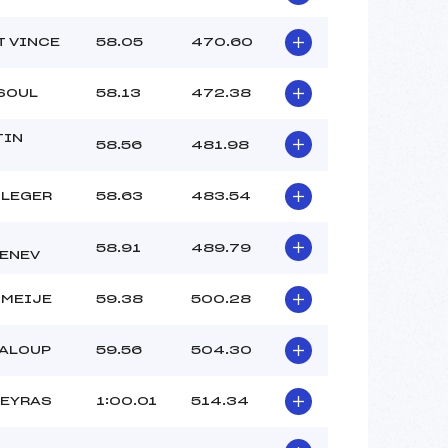
T VINCE
58.05
470.60
SOUL
58.13
472.38
TIN
58.56
481.98
 LEGER
58.63
483.54
58.91
489.79
ENEV
 MEIJE
59.38
500.28
RALOUP
59.56
504.30
UEYRAS
1:00.01
514.34