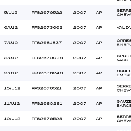
–
Ouvreurs B :
–
Ouvreurs C :
SERR
5/U12
FFS2676522
2007
AP
CHEV
–
Ouvreurs D :
–
Ouvreurs E :
6/U12
FFS2673662
2007
AP
VAL D
beau
Température départ
souple
Température arrivée
ORRE
7/U12
FFS2681837
2007
AP
EMBR
SPOR
255.0000
8/U12
FFS2679038
2007
AP
VARS
U12
ORRE
9/U12
FFS2676240
2007
AP
EMBR
SERR
10/U12
FFS2676521
2007
AP
CHEV
SAUZ
11/U12
FFS2680281
2007
AP
BARC
SERR
12/U12
FFS2676523
2007
AP
CHEV