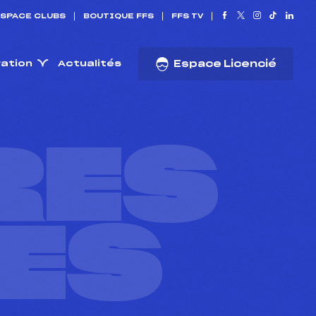
SPACE CLUBS
BOUTIQUE FFS
FFS TV
ration
Actualités
Espace Licencié
RES
ES