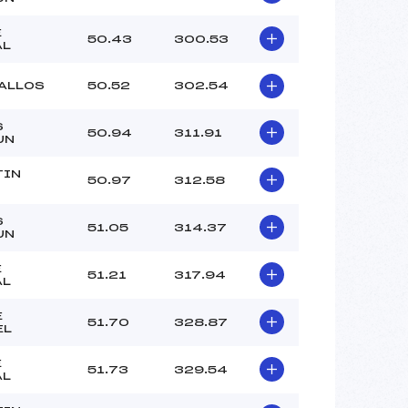
–
–
E
50.43
300.53
AL
–
–
’ALLOS
50.52
302.54
 :
3
 :
5
S
50.94
311.91
UN
TIN
50.97
312.58
S
51.05
314.37
UN
E
51.21
317.94
AL
E
51.70
328.87
EL
E
51.73
329.54
AL