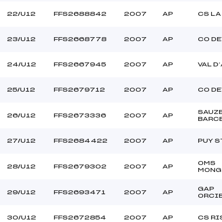
22/U12
FFS2688842
2007
AP
CS LA
23/U12
FFS2668778
2007
AP
CO D
24/U12
FFS2667945
2007
AP
VAL D
25/U12
FFS2679712
2007
AP
CO D
SAUZ
26/U12
FFS2673336
2007
AP
BARC
27/U12
FFS2684422
2007
AP
PUY S
OMS
28/U12
FFS2679302
2007
AP
MONG
GAP
29/U12
FFS2693471
2007
AP
ORCI
30/U12
FFS2672854
2007
AP
CS RI