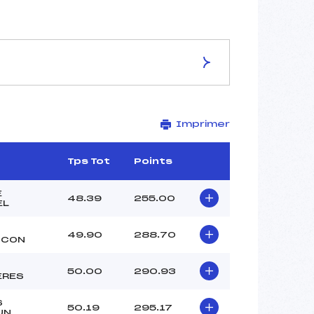
ES DE LA PISTE
Imprimer
STADE
1950
1750
Tps Tot
Points
200
3445/02/17
E
48.39
255.00
EL
49.90
288.70
NCON
–
50.00
290.93
–
ERES
–
S
–
50.19
295.17
UN