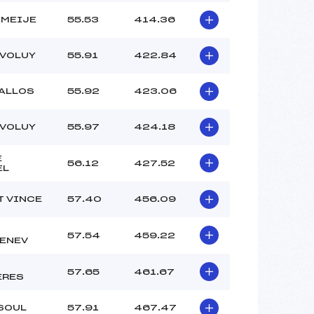
 MEIJE
55.53
414.36
EVOLUY
55.91
422.84
’ALLOS
55.92
423.06
EVOLUY
55.97
424.18
E
56.12
427.52
EL
T VINCE
57.40
456.09
57.54
459.22
ENEV
57.65
461.67
ERES
SOUL
57.91
467.47