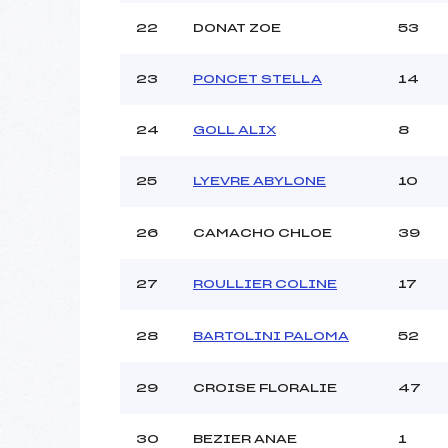
22
DONAT ZOE
53
23
PONCET STELLA
14
24
GOLL ALIX
8
25
LYEVRE ABYLONE
10
26
CAMACHO CHLOE
39
27
ROULLIER COLINE
17
28
BARTOLINI PALOMA
52
29
CROISE FLORALIE
47
30
BEZIER ANAE
1