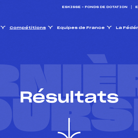
ESKISSE – FONDS DE DOTATION
E
Compétitions
Equipes de France
La Fédé
RNIÈ
Résultats
OURS