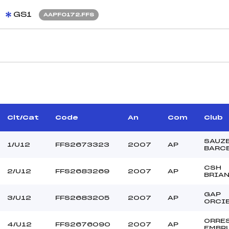
GS1
AAPF0172.FFS
CARACTÉRISTIQU
ROBIN ERIC (AP)
Piste :
PANZA FRANCK (AP)
Altitude départ :
–
Altitude arrivée :
Clt/Cat
Code
An
Com
Club
ITTE JEAN FRANCOIS
Dénivelé :
(AP)
Homologation :
SAUZ
1/U12
FFS2673323
2007
AP
BARC
CSH
2/U12
FFS2683269
2007
AP
MANCHE 2
BRIA
31
Nombre de portes :
GAP
3/U12
FFS2683205
2007
AP
12h15
Heure de départ :
ORCI
BERARD LUC (AP)
Traceur :
ORRE
–
Ouvreurs A :
4/U12
FFS2676090
2007
AP
EMBR