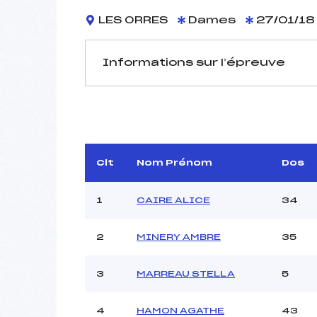
LES ORRES
Dames
27/01/18
Informations sur l’épreuve
JURY DE COMPÉTITION
Délégué Technique :
Arbitre :
Assistant :
Clt
Nom Prénom
Dos
Dir. Epreuve :
HERM
1
CAIRE ALICE
34
2
MINERY AMBRE
35
MANCHE 1
Nombre de portes :
3
MARREAU STELLA
5
Heure de départ :
Traceur :
Ouvreurs A :
4
HAMON AGATHE
43