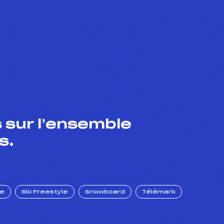
 sur l’ensemble
s.
ue
Ski Freestyle
Snowboard
Télémark