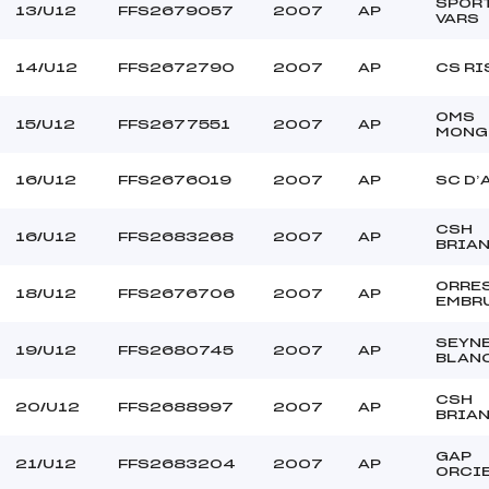
SPOR
13/U12
FFS2679057
2007
AP
VARS
14/U12
FFS2672790
2007
AP
CS RI
OMS
15/U12
FFS2677551
2007
AP
MONG
16/U12
FFS2676019
2007
AP
SC D’
CSH
16/U12
FFS2683268
2007
AP
BRIA
ORRE
18/U12
FFS2676706
2007
AP
EMBR
SEYN
19/U12
FFS2680745
2007
AP
BLAN
CSH
20/U12
FFS2688997
2007
AP
BRIA
GAP
21/U12
FFS2683204
2007
AP
ORCI