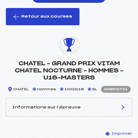
Retour aux courses
foi(s) le ski
CHATEL – GRAND PRIX VITAM
CHATEL NOCTURNE – HOMMES –
U16-MASTERS
CHATEL
Hommes
10/02/18
SL
AMBM0701
Informations sur l’épreuve
JURY DE COMPÉTITION
Imprimer
Délégué Technique :
PONSOT NICOLAS (MB)