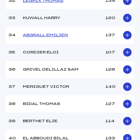
32
LEGRIX THOMAS
134
33
KUWALL HARRY
120
34
ABGRALL EMILIEN
137
35
CORDIER ELOI
107
36
GRIVEL DELILLAZ SAM
126
37
MERIGUET VICTOR
140
38
BIDAL THOMAS
127
39
BERTHET ELIE
114
40
EL ABBOUDI BILAL
133