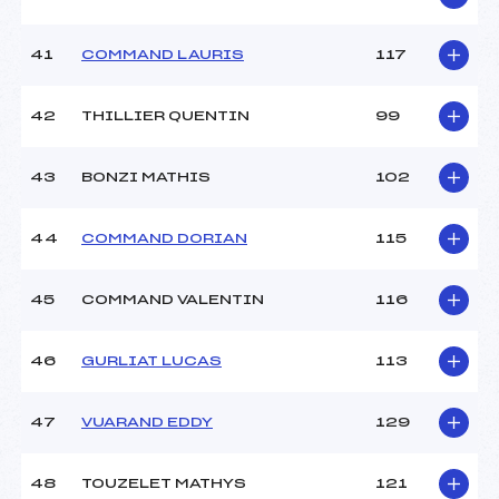
41
COMMAND LAURIS
117
42
THILLIER QUENTIN
99
43
BONZI MATHIS
102
44
COMMAND DORIAN
115
45
COMMAND VALENTIN
116
46
GURLIAT LUCAS
113
47
VUARAND EDDY
129
48
TOUZELET MATHYS
121