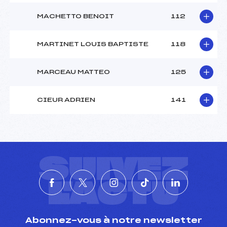
MACHETTO BENOIT
112
MARTINET LOUIS BAPTISTE
118
MARCEAU MATTEO
125
CIEUR ADRIEN
141
SUIVEZ
L'ACTU
Abonnez-vous à notre newsletter