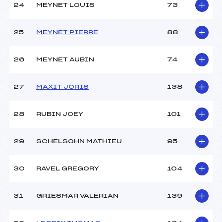
24
MEYNET LOUIS
73
25
MEYNET PIERRE
88
26
MEYNET AUBIN
74
27
MAXIT JORIS
138
28
RUBIN JOEY
101
29
SCHELSOHN MATHIEU
95
30
RAVEL GREGORY
104
31
GRIESMAR VALERIAN
139