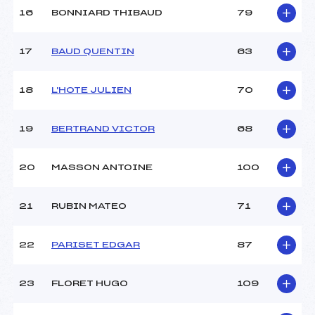
Ouvreurs E :
–
16
BONNIARD THIBAUD
79
Température départ :
-5°C
Température arrivée :
-5°C
17
BAUD QUENTIN
63
Pénalité appliquée :
120.0000
18
L'HOTE JULIEN
70
Catégorie :
U16->Mas
19
BERTRAND VICTOR
68
20
MASSON ANTOINE
100
21
RUBIN MATEO
71
22
PARISET EDGAR
87
23
FLORET HUGO
109