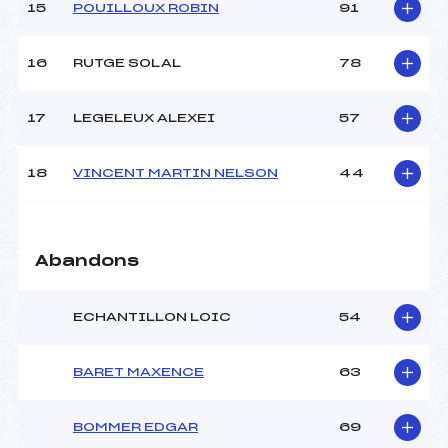
15
POUILLOUX ROBIN
91
Pénalité appliquée :
–
16
RUTGE SOLAL
78
Catégorie :
U16
17
LEGELEUX ALEXEI
57
18
VINCENT MARTIN NELSON
44
Abandons
ECHANTILLON LOIC
54
BARET MAXENCE
63
BOMMER EDGAR
69