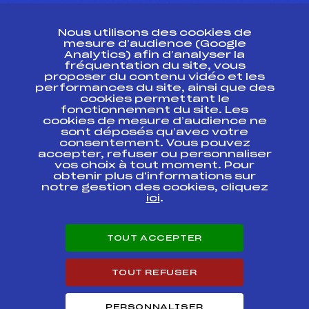
CONTACT
Nous utilisons des cookies de
ESPACE PRESSE
mesure d’audience (Google
Analytics) afin d’analyser la
fréquentation du site, vous
Ressources
proposer du contenu vidéo et les
performances du site, ainsi que des
Pass’Neige
cookies permettant le
Projet sportif fédéral
fonctionnement du site. Les
cookies de mesure d’audience ne
Projet de performance fédéral
sont déposés qu’avec votre
Antidopage
consentement. Vous pouvez
Pôle Développement, Formation, Suivi
accepter, refuser ou personnaliser
Scientifique
vos choix à tout moment. Pour
Listes ministérielles
obtenir plus d'informations sur
notre gestion des cookies, cliquez
Pôle vie de l’athlète
ici
.
Enseignement professionnel
Informatique et chronométrage
Circuits
TOUT ACCEPTER
Carrières
Développement des habiletés mentales
TOUT REFUSER
PERSONNALISER