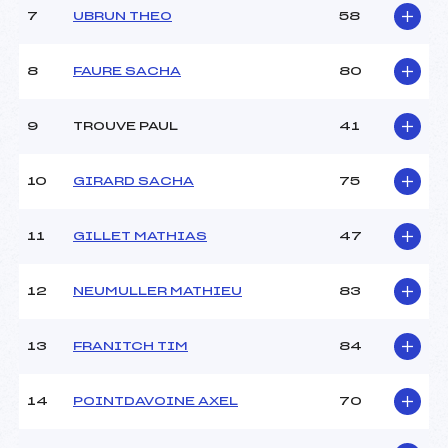
Ouvreurs A :
–
7
UBRUN THEO
58
Ouvreurs B :
–
Ouvreurs C :
–
8
FAURE SACHA
80
Ouvreurs D :
–
Ouvreurs E :
–
Météo :
TRES BEAU
9
TROUVE PAUL
41
Neige :
DURE
10
GIRARD SACHA
75
MANCHE 2
11
GILLET MATHIAS
47
Nombre de portes :
–
Heure de départ :
11:30
Traceur :
WENZEL ALEXIS (DA)
12
NEUMULLER MATHIEU
83
Ouvreurs A :
–
Ouvreurs B :
–
13
FRANITCH TIM
84
Ouvreurs C :
–
Ouvreurs D :
–
Ouvreurs E :
–
14
POINTDAVOINE AXEL
70
Température départ :
4
Température arrivée :
4