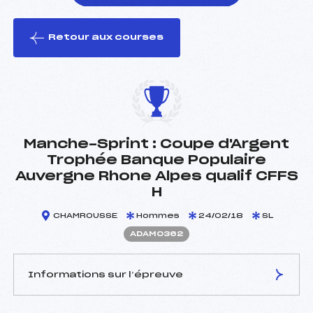
Retour aux courses
foi(s) le ski
Manche-Sprint : Coupe d'Argent
Trophée Banque Populaire
Auvergne Rhone Alpes qualif CFFS
H
CHAMROUSSE
Hommes
24/02/18
SL
ADAM0362
Informations sur l’épreuve
JURY DE COMPÉTITION