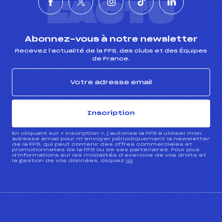
L'ACTU
Abonnez-vous à notre newsletter
Recevez l’actualité de la FFS, des clubs et des Équipes
de France.
Inscription
En cliquant sur « inscription », j’autorise la FFS à utiliser mon
adresse email pour m’envoyer périodiquement la newsletter
de la FFS, qui peut contenir des offres commerciales et
promotionnelles de la FFS ou de ses partenaires. Pour plus
d’informations sur les modalités d’exercice de vos droits et
la gestion de vos données, cliquez
ici