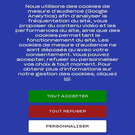
Nous utilisons des cookies de
ESPACE PRESSE
mesure d’audience (Google
Analytics) afin d’analyser la
fréquentation du site, vous
Ressources
proposer du contenu vidéo et les
performances du site, ainsi que des
Pass’Neige
cookies permettant le
Projet sportif fédéral
fonctionnement du site. Les
cookies de mesure d’audience ne
Projet de performance fédéral
sont déposés qu’avec votre
Antidopage
consentement. Vous pouvez
Pôle Développement, Formation, Suivi
accepter, refuser ou personnaliser
Scientifique
vos choix à tout moment. Pour
Listes ministérielles
obtenir plus d'informations sur
notre gestion des cookies, cliquez
Pôle vie de l’athlète
ici
.
Enseignement professionnel
Informatique et chronométrage
Circuits
TOUT ACCEPTER
Carrières
Développement des habiletés mentales
TOUT REFUSER
PERSONNALISER
© 2026 Fédération Française de Ski
Mentions légales
Politique de