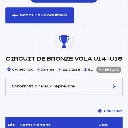
Retour aux courses
foi(s) le ski
CIRCUIT DE BRONZE VOLA U14-U16
CHAMONIX
Dames
22/02/18
SL
AMBF1171
Informations sur l’épreuve
JURY DE COMPÉTITION
Imprimer
Délégué Technique :
ROMERO ELIE (MB)
Arbitre :
–
Assistant :
–
Clt
Nom Prénom
Dos