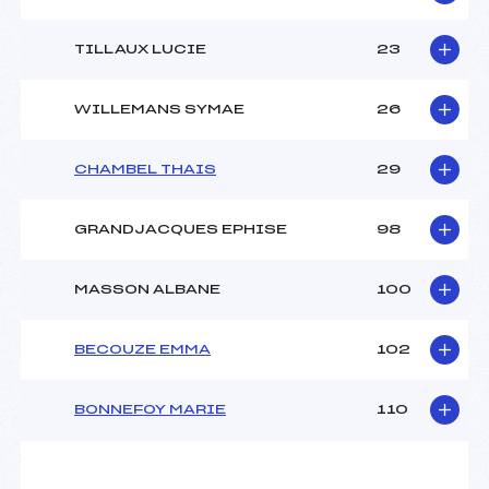
TILLAUX LUCIE
23
WILLEMANS SYMAE
26
CHAMBEL THAIS
29
GRANDJACQUES EPHISE
98
MASSON ALBANE
100
BECOUZE EMMA
102
BONNEFOY MARIE
110