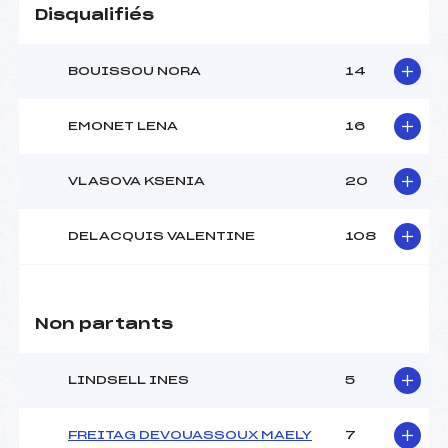
Disqualifiés
BOUISSOU NORA
14
EMONET LENA
16
VLASOVA KSENIA
20
DELACQUIS VALENTINE
108
Non partants
LINDSELL INES
5
FREITAG DEVOUASSOUX MAELY
7