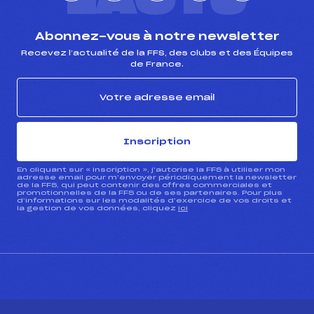
L'ACTU
Abonnez-vous à notre newsletter
Recevez l’actualité de la FFS, des clubs et des Équipes
de France.
Inscription
En cliquant sur « inscription », j’autorise la FFS à utiliser mon
adresse email pour m’envoyer périodiquement la newsletter
de la FFS, qui peut contenir des offres commerciales et
promotionnelles de la FFS ou de ses partenaires. Pour plus
d’informations sur les modalités d’exercice de vos droits et
la gestion de vos données, cliquez
ici
CONTACT