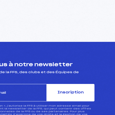
s à notre newsletter
de la FFS, des clubs et des Équipes de
Inscription
ion », j’autorise la FFS à utiliser mon adresse email pour
 la newsletter de la FFS, qui peut contenir des offres
nnelles de la FFS ou de ses partenaires. Pour plus
dalités d’exercice de vos droits et la gestion de vos