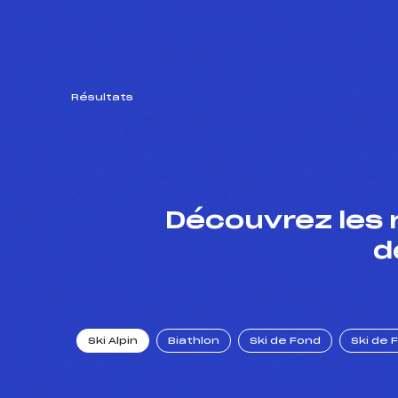
Résultats
Découvrez les 
d
Ski Alpin
Biathlon
Ski de Fond
Ski de 