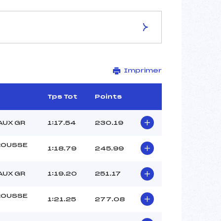
ES DE LA PISTE
Imprimer
LES RHODOS
1505
1365
Tps Tot
Points
140
2530/07/10
AUX GR
1:17.54
230.19
OUSSE
1:18.79
245.99
21
AUX GR
1:19.20
251.17
11h30
HOURS MARC AURELE (DA)
OUSSE
1:21.25
277.08
FERRARI JULES (DA)
REY HUGO (DA)