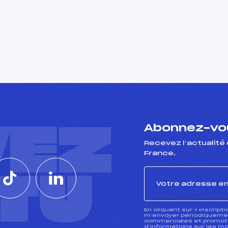
VEZ
Abonnez-vou
Recevez l’actualité 
France.
CTU
En cliquant sur « inscript
m’envoyer périodiquement
commerciales et promotio
d’informations sur les mo