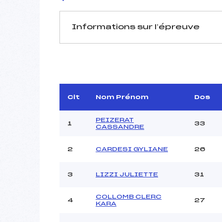
Informations sur l’épreuve
JURY DE COMPÉTITION
Délégué Technique :
Arbitre :
Assistant :
Clt
Nom Prénom
Dos
Dir. Epreuve :
PEIZERAT
1
33
CASSANDRE
2
CARDESI GYLIANE
26
MANCHE 1
Nombre de portes :
3
LIZZI JULIETTE
31
Heure de départ :
Traceur :
PRA
COLLOMB CLERC
4
27
Ouvreurs A :
KARA
Ouvreurs B :