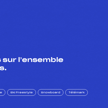
 sur l’ensemble
s.
ue
Ski Freestyle
Snowboard
Télémark