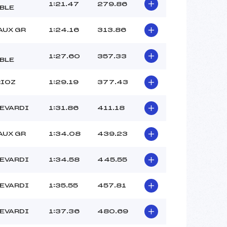
CERET MILA (DA)
1:21.47
279.86
BLE
–
–
AUX GR
1:24.16
313.86
 :
-6C
 :
-5C
1:27.60
357.33
BLE
RIOZ
1:29.19
377.43
LEVARDI
1:31.86
411.18
AUX GR
1:34.08
439.23
LEVARDI
1:34.58
445.55
LEVARDI
1:35.55
457.81
LEVARDI
1:37.36
480.69