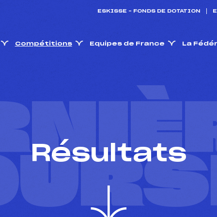
ESKISSE – FONDS DE DOTATION
E
Compétitions
Equipes de France
La Fédé
RNIÈ
Résultats
OURS