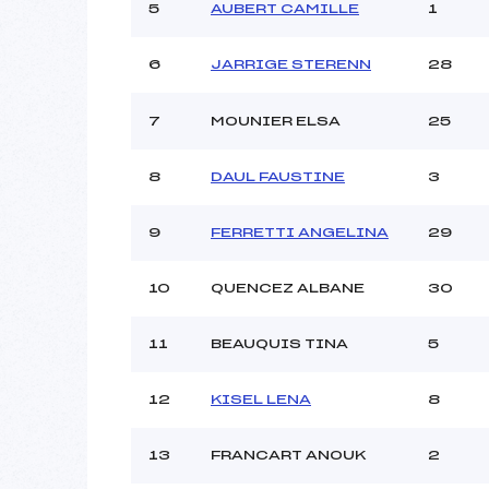
Ouvreurs C :
5
AUBERT CAMILLE
1
Ouvreurs D :
Ouvreurs E :
6
JARRIGE STERENN
28
Météo :
Neige :
7
MOUNIER ELSA
25
Pénalité appliquée :
8
DAUL FAUSTINE
3
Catégorie :
9
FERRETTI ANGELINA
29
10
QUENCEZ ALBANE
30
11
BEAUQUIS TINA
5
12
KISEL LENA
8
13
FRANCART ANOUK
2