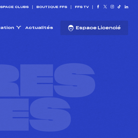
SPACE CLUBS
BOUTIQUE FFS
FFS TV
ration
Actualités
Espace Licencié
RES
ES