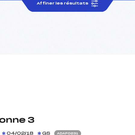
Affiner les résultats
donne 3
04/02/18
GS
ADAF0231