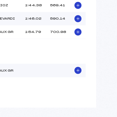
RIOZ
1:44.38
569.41
LEVARDI
1:46.02
590.14
AUX GR
1:54.79
700.98
AUX GR