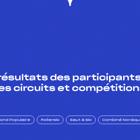
résultats des participants
es circuits et compétition
Fond Populaire
Rollerski
Saut à Ski
Combiné Nordiq