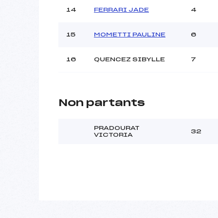
14
FERRARI JADE
4
15
MOMETTI PAULINE
6
16
QUENCEZ SIBYLLE
7
Non partants
PRADOURAT
32
VICTORIA