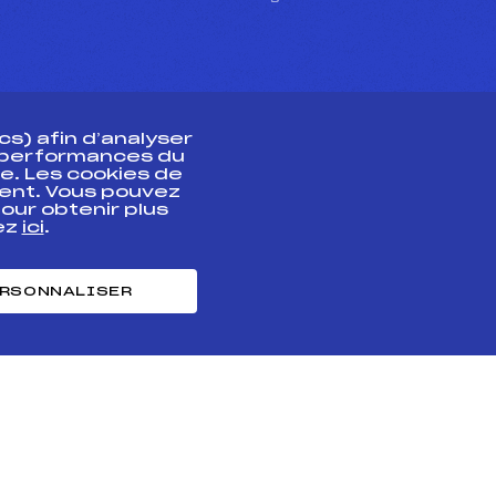
s) afin d’analyser
s performances du
e. Les cookies de
ent. Vous pouvez
athlète
our obtenir plus
uez
ici
.
t professionnel
e et chronométrage
RSONNALISER
nt des habiletés
ntialité
Cookies