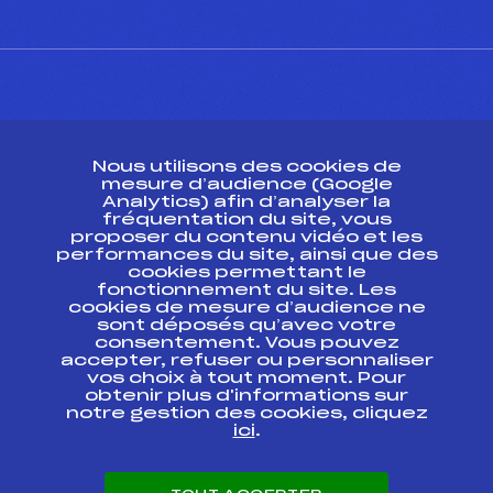
CONTACT
Nous utilisons des cookies de
ESPACE PRESSE
mesure d’audience (Google
Analytics) afin d’analyser la
fréquentation du site, vous
Ressources
proposer du contenu vidéo et les
performances du site, ainsi que des
Pass’Neige
cookies permettant le
Projet sportif fédéral
fonctionnement du site. Les
cookies de mesure d’audience ne
Projet de performance fédéral
sont déposés qu’avec votre
Antidopage
consentement. Vous pouvez
Pôle Développement, Formation, Suivi
accepter, refuser ou personnaliser
Scientifique
vos choix à tout moment. Pour
Listes ministérielles
obtenir plus d'informations sur
notre gestion des cookies, cliquez
Pôle vie de l’athlète
ici
.
Enseignement professionnel
Informatique et chronométrage
Circuits