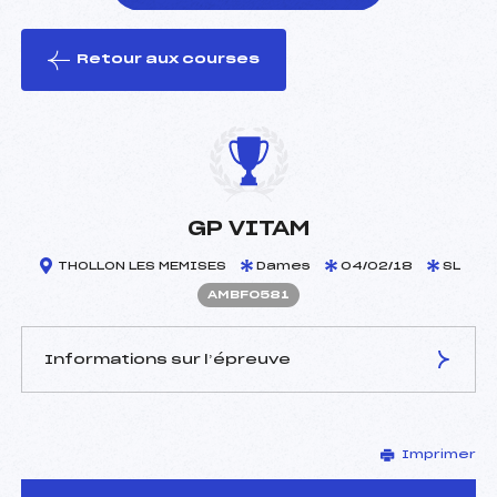
Retour aux courses
foi(s) le ski
GP VITAM
THOLLON LES MEMISES
Dames
04/02/18
SL
AMBF0581
Informations sur l’épreuve
JURY DE COMPÉTITION
Imprimer
Délégué Technique :
CACHAT PIERRE (MB)
Arbitre :
RICHARD MICHEL (MB)