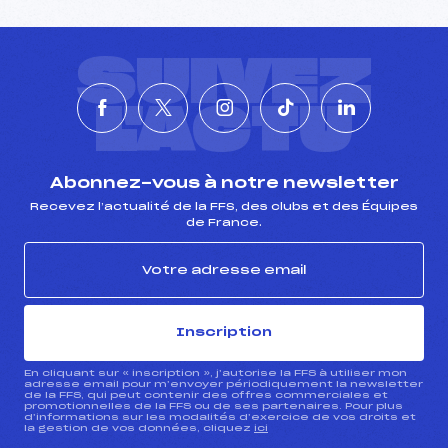
SUIVEZ
L'ACTU
Abonnez-vous à notre newsletter
Recevez l’actualité de la FFS, des clubs et des Équipes
de France.
Inscription
En cliquant sur « inscription », j’autorise la FFS à utiliser mon
adresse email pour m’envoyer périodiquement la newsletter
de la FFS, qui peut contenir des offres commerciales et
promotionnelles de la FFS ou de ses partenaires. Pour plus
d’informations sur les modalités d’exercice de vos droits et
la gestion de vos données, cliquez
ici