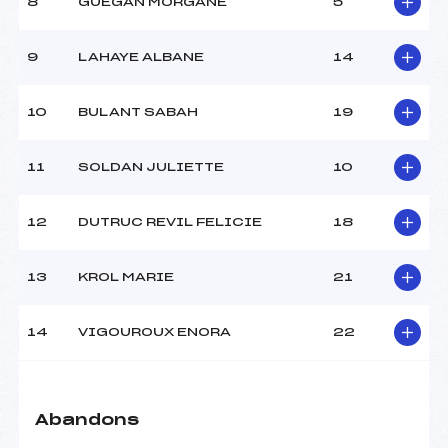
8
GUEGAN MORGANE
5
Ouvreurs D :
–
Ouvreurs E :
–
Météo :
beau
9
LAHAYE ALBANE
14
Neige :
dure
10
BULANT SABAH
19
MANCHE 2
11
SOLDAN JULIETTE
10
Nombre de portes :
44
Heure de départ :
11:30
Traceur :
BLANC FRANCK (MB)
12
DUTRUC REVIL FELICIE
18
Ouvreurs A :
–
Ouvreurs B :
–
13
KROL MARIE
21
Ouvreurs C :
–
Ouvreurs D :
–
Ouvreurs E :
–
14
VIGOUROUX ENORA
22
Température départ :
-5
Température arrivée :
-5
Abandons
Pénalité appliquée :
120.0000